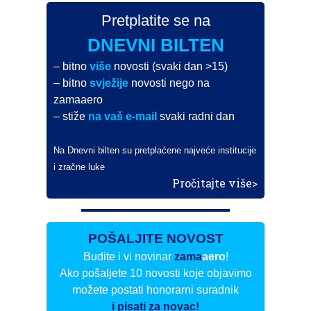
Pretplatite se na
DNEVNI BILTEN
– bitno
više
novosti (svaki dan >15)
– bitno
svježije
novosti nego na
zamaaero
– stiže
na vaš e-mail
svaki radni dan
Na Dnevni bilten su pretplaćene najveće institucije
i zračne luke
Pročitajte više>
POŠALJITE NOVOST
Budite i vi novinar
zama
aero
!
Ako pošaljete 10 novosti koje objavimo
možete postati honorarni suradnik
i pisati za novac!