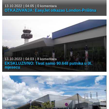
13.10.2022
|
04:05
|
0 komentara
OTKAZIVANJA: EasyJet otkazao London-Priština
13.10.2022
|
04:03
|
8 komentara
EKSKLUZIVNO: Tivat samo 90.648 putnika u IX.
mjesecu