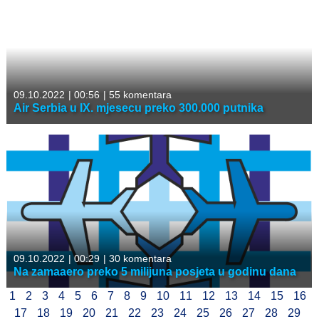
09.10.2022
|
00:56
|
55 komentara
Air Serbia u IX. mjesecu preko 300.000 putnika
09.10.2022
|
00:29
|
30 komentara
Na zamaaero preko 5 milijuna posjeta u godinu dana
1
2
3
4
5
6
7
8
9
10
11
12
13
14
15
16
17
18
19
20
21
22
23
24
25
26
27
28
29