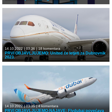
14.10.2022
|
03:36
|
18 komentara
PRVI OBJAVLJUJEMO: United će letjeti za Dubrovnik
2023.
14.10.2022
|
03:35
|
4 komentara
PRVI OBJAVLJUJEMO-NAJAVE: Flydubai povećava