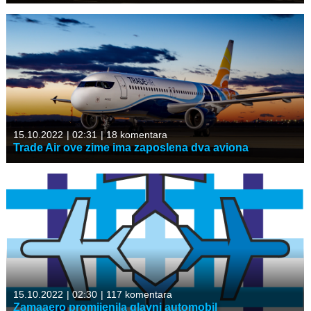
15.10.2022
|
02:31
|
18 komentara
Trade Air ove zime ima zaposlena dva aviona
15.10.2022
|
02:30
|
117 komentara
Zamaaero promijenila glavni automobil