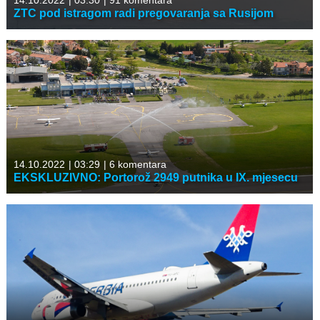
14.10.2022
|
03:30
|
91 komentara
ZTC pod istragom radi pregovaranja sa Rusijom
14.10.2022
|
03:29
|
6 komentara
EKSKLUZIVNO: Portorož 2949 putnika u IX. mjesecu