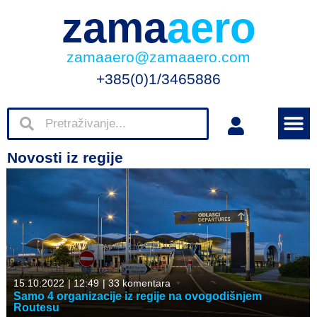
zama
aero
zamaaero@zamaaero.com
+385(0)1/3465886
Novosti iz regije
15.10.2022
|
12:49
|
33 komentara
Samo 4 organizacije iz regije na ovogodišnjem
Routesu