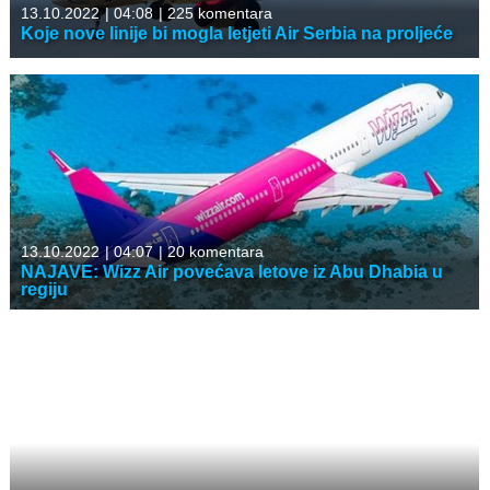
13.10.2022
|
04:08
|
225 komentara
Koje nove linije bi mogla letjeti Air Serbia na proljeće
13.10.2022
|
04:07
|
20 komentara
NAJAVE: Wizz Air povećava letove iz Abu Dhabia u
regiju