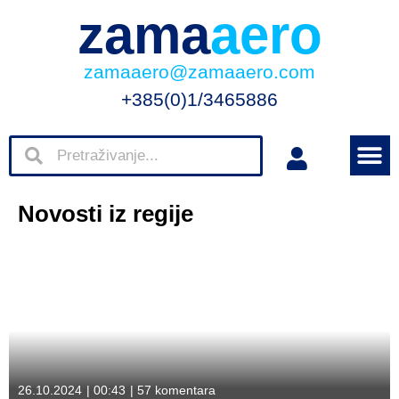
zama
aero
zamaaero@zamaaero.com
+385(0)1/3465886
Novosti iz regije
26.10.2024
|
00:43
|
57 komentara