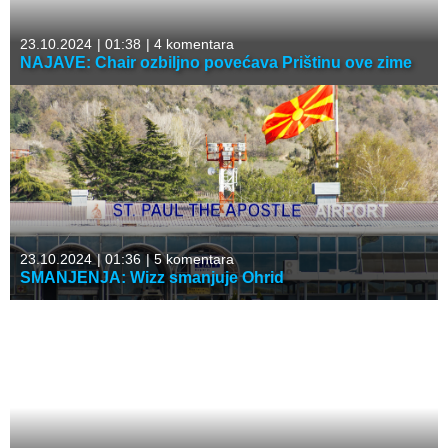
23.10.2024
|
01:38
|
4 komentara
NAJAVE: Chair ozbiljno povećava Prištinu ove zime
23.10.2024
|
01:36
|
5 komentara
SMANJENJA: Wizz smanjuje Ohrid