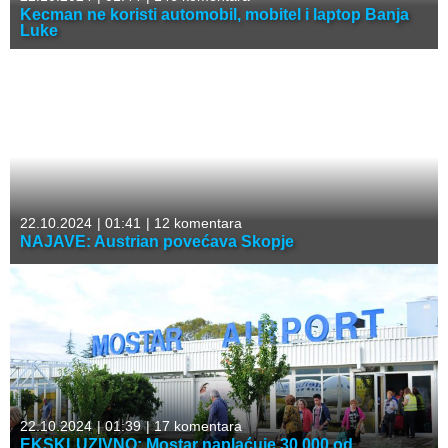
Kecman ne koristi automobil, mobitel i laptop Banja
Luke
22.10.2024
|
01:41
|
12 komentara
NAJAVE: Austrian povećava Skopje
22.10.2024
|
01:39
|
17 komentara
EKSKLUZIVNO: Mostar naplaćuje 30.000 od