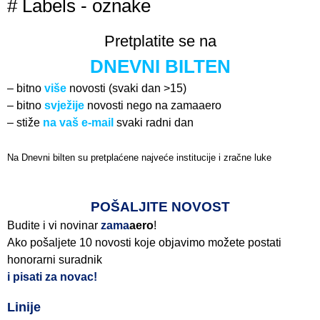
# Labels - oznake
Pretplatite se na
DNEVNI BILTEN
– bitno
više
novosti (svaki dan >15)
– bitno
svježije
novosti nego na zamaaero
– stiže
na vaš e-mail
svaki radni dan
Na Dnevni bilten su pretplaćene najveće institucije i zračne luke
Pročitajte više>
POŠALJITE NOVOST
Budite i vi novinar
zama
aero
!
Ako pošaljete 10 novosti koje objavimo možete postati
honorarni suradnik
i pisati za novac!
Linije