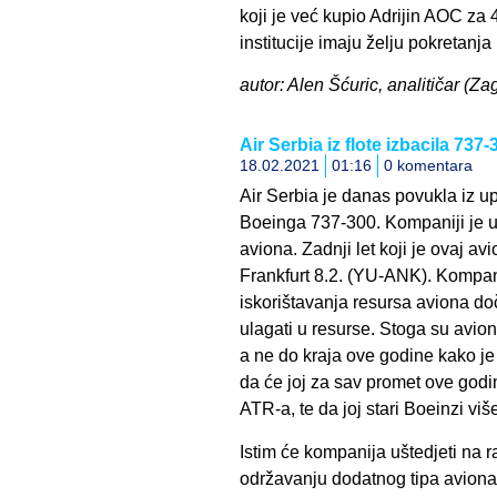
koji je već kupio Adrijin AOC za
institucije imaju želju pokretanj
autor: Alen Šćuric, analitičar (Za
Air Serbia iz flote izbacila 737-
18.02.2021
01:16
0 komentara
Air Serbia je danas povukla iz u
Boeinga 737-300. Kompaniji je u 
aviona. Zadnji let koji je ovaj av
Frankfurt 8.2. (YU-ANK). Kompani
iskorištavanja resursa aviona doči
ulagati u resurse. Stoga su avio
a ne do kraja ove godine kako je
da će joj za sav promet ove godine
ATR-a, te da joj stari Boeinzi viš
Istim će kompanija uštedjeti na r
održavanju dodatnog tipa aviona. 