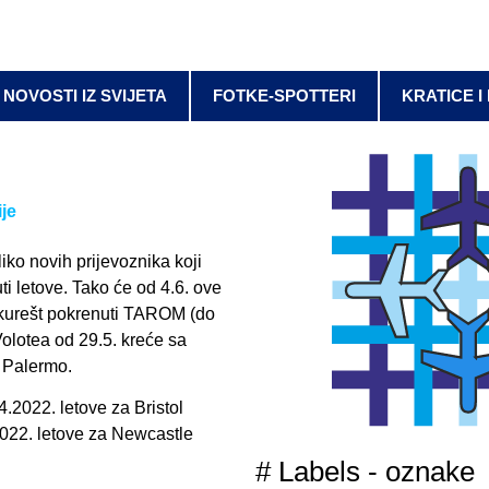
NOVOSTI IZ SVIJETA
FOTKE-SPOTTERI
KRATICE I
je
ko novih prijevoznika koji
i letove. Tako će od 4.6. ove
kurešt pokrenuti TAROM (do
Volotea od 29.5. kreće sa
a Palermo.
.2022. letove za Bristol
.2022. letove za Newcastle
# Labels - oznake