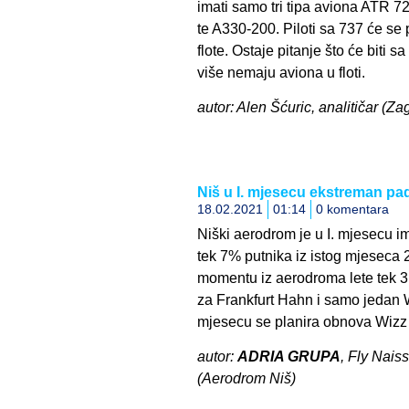
imati samo tri tipa aviona ATR 72
te A330-200. Piloti sa 737 će se 
flote. Ostaje pitanje što će biti
više nemaju aviona u floti.
autor: Alen Šćuric, analitičar (Zag
Niš u I. mjesecu ekstreman pa
18.02.2021
01:14
0 komentara
Niški aerodrom je u I. mjesecu im
tek 7% putnika iz istog mjeseca 
momentu iz aerodroma lete tek 3 
za Frankfurt Hahn i samo jedan Wi
mjesecu se planira obnova Wizz 
autor:
ADRIA GRUPA
, Fly Naiss
(Aerodrom Niš)