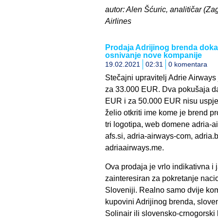
autor: Alen Šćuric, analitičar (Z
Airlines
Prodaja Adrijinog brenda dokaz
osnivanje nove kompanije
19.02.2021
02:31
0 komentara
Stečajni upravitelj Adrie Airways
za 33.000 EUR. Dva pokušaja da
EUR i za 50.000 EUR nisu uspjela
želio otkriti ime kome je brend 
tri logotipa, web domene adria-airw
afs.si, adria-airways-com, adria.b
adriaairways.me.
Ova prodaja je vrlo indikativna i 
zainteresiran za pokretanje naci
Sloveniji. Realno samo dvije kom
kupovini Adrijinog brenda, slov
Solinair ili slovensko-crnogorsk