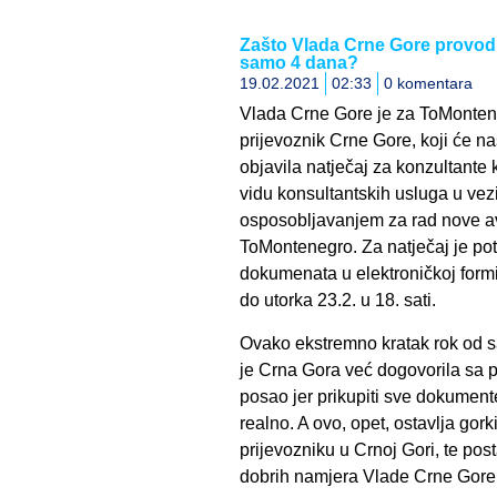
Zašto Vlada Crne Gore provodi 
samo 4 dana?
19.02.2021
02:33
0 komentara
Vlada Crne Gore je za ToMontene
prijevoznik Crne Gore, koji će na
objavila natječaj za konzultante k
vidu konsultantskih usluga u vezi
osposobljavanjem za rad nove a
ToMontenegro. Za natječaj je potr
dokumenata u elektroničkoj formi
do utorka 23.2. u 18. sati.
Ovako ekstremno kratak rok od 
je Crna Gora već dogovorila sa 
posao jer prikupiti sve dokumente
realno. A ovo, opet, ostavlja go
prijevozniku u Crnoj Gori, te pos
dobrih namjera Vlade Crne Gore