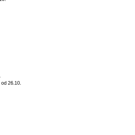
.
 od 26.10.