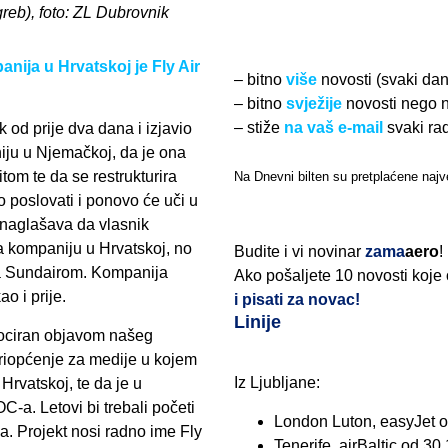
greb), foto: ZL Dubrovnik
ja u Hrvatskoj je Fly Air
– bitno
više
novosti (svaki da
– bitno
svježije
novosti nego 
– stiže
na vaš e-mail
svaki ra
 od prije dva dana i izjavio
niju u Njemačkoj, da je ona
tom te da se restrukturira
Na Dnevni bilten su pretplaćene najve
 poslovati i ponovo će uči u
 naglašava da vlasnik
 kompaniju u Hrvatskoj, no
Budite i vi novinar
zama
aero
!
sa Sundairom. Kompanija
Ako pošaljete 10 novosti koje
o i prije.
i pisati za novac!
Linije
vociran objavom našeg
priopćenje za medije u kojem
Iz Ljubljane:
Hrvatskoj, te da je u
-a. Letovi bi trebali početi
London Luton, easyJet o
a. Projekt nosi radno ime Fly
Tenerife, airBaltic od 30.