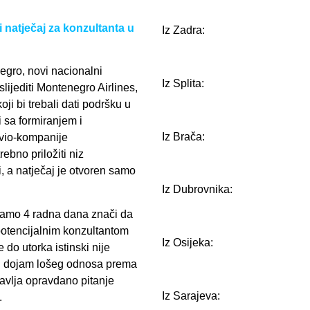
natječaj za konzultanta u
Iz Zadra:
gro, novi nacionalni
Iz Splita:
slijediti Montenegro Airlines,
oji bi trebali dati podršku u
 sa formiranjem i
Iz Brača:
vio-kompanije
ebno priložiti niz
, a natječaj je otvoren samo
Iz Dubrovnika:
samo 4 radna dana znači da
potencijalnim konzultantom
Iz Osijeka:
 do utorka istinski nije
rki dojam lošeg odnosa prema
tavlja opravdano pitanje
Iz Sarajeva:
.