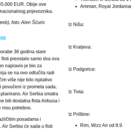
 45.000 EUR. Obije ove
Amman, Royal Jordanian
a nacionalnog prijevoznika.
greb), foto: Alen Šćuric
Iz Niša:
300
Iz Kraljeva:
porabe 36 godina stare
floti preostalo samo dva ova
ion napravio je bio za
Iz Podgorice:
ja se na ovo odlučila radi
m više nije bilo isplativo
ni povučeni iz prometa sada,
Iz Tivta:
 planirano. Air Serbia smatra
 biti dostatna flota Airbusa i
e nisu potrebno.
Iz Prištine:
azličitim posadama i
Rim, Wizz Air od 8.9.
Air Serbia će sada u floti