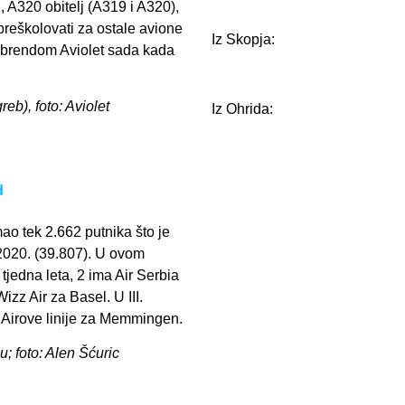
, A320 obitelj (A319 i A320),
preškolovati za ostale avione
Iz Skopja:
 sa brendom Aviolet sada kada
reb), foto: Aviolet
Iz Ohrida:
d
ao tek 2.662 putnika što je
2020. (39.807). U ovom
tjedna leta, 2 ima Air Serbia
zz Air za Basel. U III.
Airove linije za Memmingen.
u; foto: Alen Šćuric