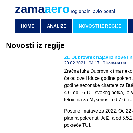
zama
aero
regionalni avio-portal
HOME
ANALIZE
NOVOSTI IZ REGIJE
Novosti iz regije
ZL Dubrovnik najavila nove lini
20.02.2021
04:17
0 komentara
Zračna luka Dubrovnik ima nekoli
će od ove i iduće godine pokrenut
godine sezonske chartere za Bu
4.6. do 16.10. svakog petka), a 
letovima za Mykonos i od 7.6. z
Postoje i najave za 2022. Od 22.4
planira pokrenuti Jet2, a od 5.5
pokreće TUI.