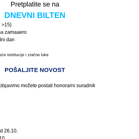
Pretplatite se na
DNEVNI BILTEN
n >15)
na zamaaero
dni dan
će institucije i zračne luke
Pročitajte više>
POŠALJITE NOVOST
 objavimo možete postati honorarni suradnik
d 26.10.
10.