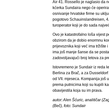
Air 41. Rossello je naglasio da n
kćerka Sundaira nego će operira
osnivanje hrvatske firme su uklju
pogotovo Schauinslandreisen, 4. 
turoperator koji je do sada najve
Ovo je katastrofalno loša vijest p
obzirom da je dobio enormnu kon
prijevoznika koji već ima tržište 
ima još manje šanse da se postavi 
zadovoljavajući broj letova za pr
Istovremeno je Sundair iz reda l
Berlina za Brač, a za Dusseldorf 
od VII. mjeseca. Kompanija još u
prema putnicima koji su kupili kart
obavijestila koja su im prava.
autor: Alen Šćuric, analitičar (Za
(Beč), foto: Sundair