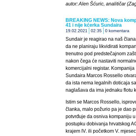
autor: Alen Šćuric, analitičar (Za
BREAKING NEWS: Nova kompani
41 i nije kćerka Sundaira
19.02.2021
02:35
0 komentara
Sundair je reagirao na naš članak
da ne planiraju likvidirati kompa
trenutno pod predstečajnom zašti
nakon čega će nastaviti normalno
komercijalni registar. Kompanija
Sundaira Marcos Rossello otvara
da ista nema legalnih doticaja 
naglašava da ima jednaku flotu ka
Istim se Marcos Rossello, ispro
članka, malo požurio pa je dao 
potvrđuje da osniva kompaniju u 
postupku dobivanja hrvatskog AOC
krajem IV. ili početkom V. mjesec