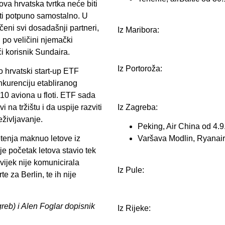
ova hrvatska tvrtka neće biti
ti potpuno samostalno. U
čeni svi dosadašnji partneri,
Iz Maribora:
po veličini njemački
ći korisnik Sundaira.
Iz Portoroža:
o hrvatski start-up ETF
kurenciju etabliranog
i 10 aviona u floti. ETF sada
Iz Zagreba:
na tržištu i da uspije razviti
eživljavanje.
Peking, Air China od 4.9
Varšava Modlin, Ryanair
etenja maknuo letove iz
je početak letova stavio tek
vijek nije komunicirala
Iz Pule:
e za Berlin, te ih nije
greb) i Alen Foglar dopisnik
Iz Rijeke: