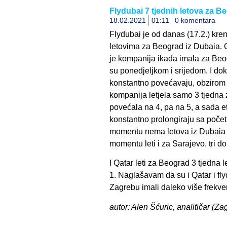
Flydubai 7 tjednih letova za B
18.02.2021
01:11
0 komentara
Flydubai je od danas (17.2.) kr
letovima za Beograd iz Dubaia. O
je kompanija ikada imala za Beo
su ponedjeljkom i srijedom. I do
konstantno povećavaju, obzirom 
kompanija letjela samo 3 tjedna
povećala na 4, pa na 5, a sada et
konstantno prolongiraju sa poče
momentu nema letova iz Dubaia 
momentu leti i za Sarajevo, tri do 
I Qatar leti za Beograd 3 tjedna 
1. Naglašavam da su i Qatar i fl
Zagrebu imali daleko više frekv
autor: Alen Šćuric, analitičar (Zag