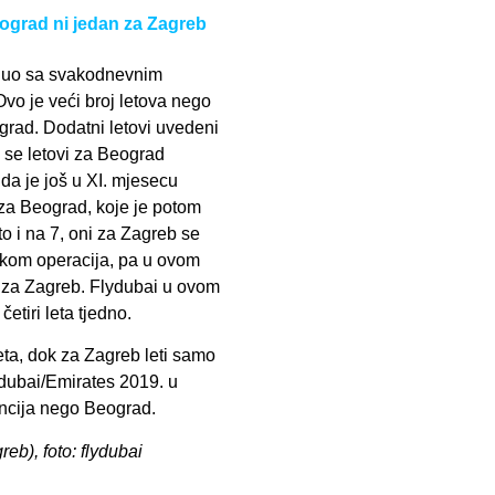
eograd ni jedan za Zagreb
enuo sa svakodnevnim
vo je veći broj letova nego
grad. Dodatni letovi uvedeni
k se letovi za Beograd
da je još u XI. mjesecu
 za Beograd, koje je potom
o i na 7, oni za Zagreb se
tkom operacija, pa u ovom
za Zagreb. Flydubai u ovom
četiri leta tjedno.
leta, dok za Zagreb leti samo
ydubai/Emirates 2019. u
encija nego Beograd.
reb), foto: flydubai