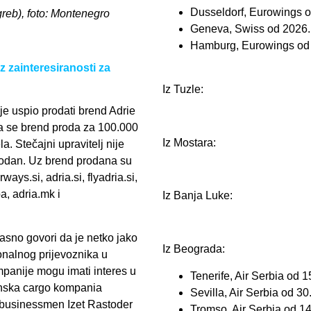
Dusseldorf, Eurowings 
agreb), foto: Montenegro
Geneva, Swiss od 2026.
Hamburg, Eurowings od
 zainteresiranosti za
Iz Tuzle:
 je uspio prodati brend Adrie
 se brend proda za 100.000
Iz Mostara:
. Stečajni upravitelj nije
prodan. Uz brend prodana su
ays.si, adria.si, flyadria.si,
a, adria.mk i
Iz Banja Luke:
jasno govori da je netko jako
Iz Beograda:
onalnog prijevoznika u
panije mogu imati interes u
Tenerife, Air Serbia od 1
enska cargo kompania
Sevilla, Air Serbia od 30
i businessmen Izet Rastoder
Tromso, Air Serbia od 14