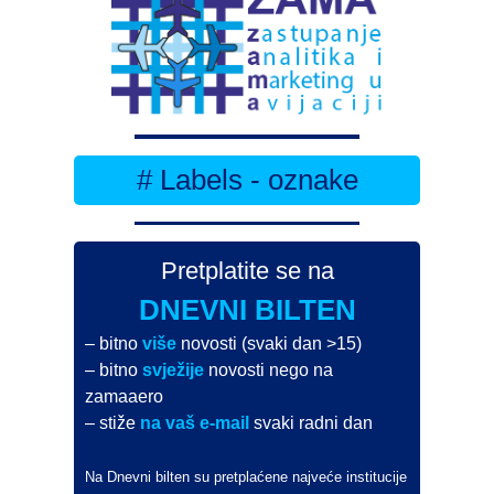
# Labels - oznake
Pretplatite se na
DNEVNI BILTEN
– bitno
više
novosti (svaki dan >15)
– bitno
svježije
novosti nego na
zamaaero
– stiže
na vaš e-mail
svaki radni dan
Na Dnevni bilten su pretplaćene najveće institucije