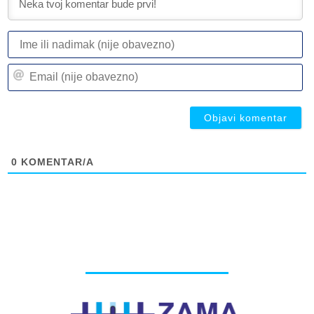
I
ili
n
Em
(n
(n
ob
ob
0
KOMENTAR/A