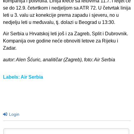
kompanija i potvrdila. Linija kreće sa letovima 11.7. i letjet će
se do 12.9. četvrtkom i nedjeljom sa ATR 72. U četvrtak linija
leti u 3. valu uz konekcije prema zapadu i sjeveru, no u
nedjelju leti u međuvalu, tj. dolazi u Beograd u 13:30.
Air Serbia u Hrvatskoj leti još i za Zagreb, Split i Dubrovnik.
Kompanija ove godine neće obnoviti letove za Rijeku i
Zadar.
autor: Alen Šćuric, analitičar (Zagreb), foto: Air Serbia
Labels:
Air Serbia
Login