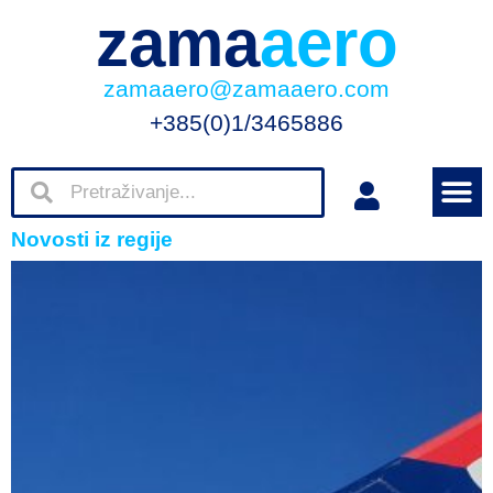
zama
aero
zamaaero@zamaaero.com
+385(0)1/3465886
Novosti iz regije