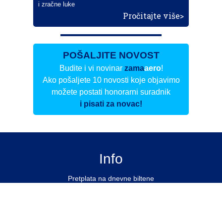
i zračne luke
Pročitajte više>
POŠALJITE NOVOST
Budite i vi novinar
zama
aero
!
Ako pošaljete 10 novosti koje objavimo
možete postati honorarni suradnik
i pisati za novac!
Info
Pretplata na dnevne biltene
Update
O nama