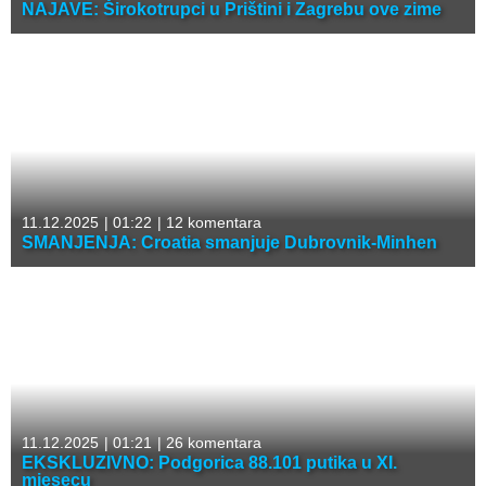
NAJAVE: Širokotrupci u Prištini i Zagrebu ove zime
11.12.2025
|
01:22
|
12 komentara
SMANJENJA: Croatia smanjuje Dubrovnik-Minhen
11.12.2025
|
01:21
|
26 komentara
EKSKLUZIVNO: Podgorica 88.101 putika u XI.
mjesecu