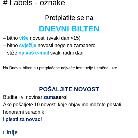
# Labels - oznake
Pretplatite se na
DNEVNI BILTEN
– bitno
više
novosti (svaki dan >15)
– bitno
svježije
novosti nego na zamaaero
– stiže
na vaš e-mail
svaki radni dan
Na Dnevni bilten su pretplaćene najveće institucije i zračne luke
Pročitajte više>
POŠALJITE NOVOST
Budite i vi novinar
zama
aero
!
Ako pošaljete 10 novosti koje objavimo možete postati
honorarni suradnik
i pisati za novac!
Linije