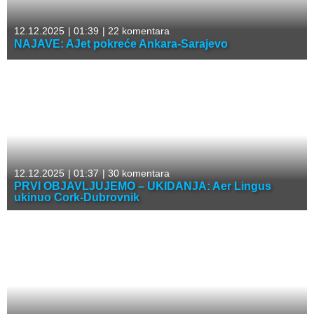
12.12.2025
|
01:39
|
22 komentara
NAJAVE: AJet pokreće Ankara-Sarajevo
12.12.2025
|
01:37
|
30 komentara
PRVI OBJAVLJUJEMO – UKIDANJA: Aer Lingus
ukinuo Cork-Dubrovnik