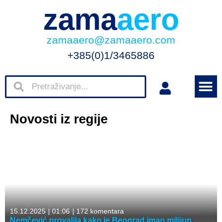
zama
aero
zamaaero@zamaaero.com
+385(0)1/3465886
Novosti iz regije
15.12.2025
|
01:06
|
172 komentara
Nemčević provalila kako je Beograd imao milijun