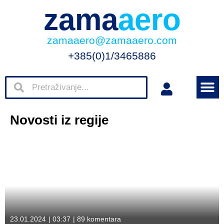
zama
aero
zamaaero@zamaaero.com
+385(0)1/3465886
Novosti iz regije
23.01.2024
|
03:37
|
89 komentara