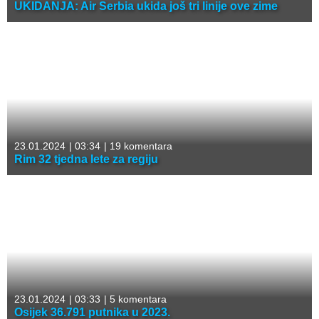
UKIDANJA: Air Serbia ukida još tri linije ove zime
23.01.2024
|
03:34
|
19 komentara
Rim 32 tjedna lete za regiju
23.01.2024
|
03:33
|
5 komentara
Osijek 36.791 putnika u 2023.