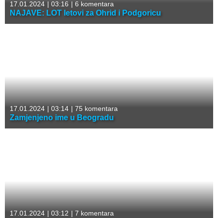
17.01.2024
|
03:16
|
6 komentara
NAJAVE: LOT letovi za Ohrid i Podgoricu
17.01.2024
|
03:14
|
75 komentara
Zamjenjeno ime u Beogradu
17.01.2024
|
03:12
|
7 komentara