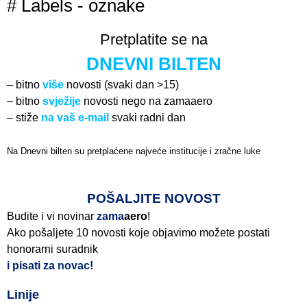
# Labels - oznake
Pretplatite se na
DNEVNI BILTEN
– bitno
više
novosti (svaki dan >15)
– bitno
svježije
novosti nego na zamaaero
– stiže
na vaš e-mail
svaki radni dan
Na Dnevni bilten su pretplaćene najveće institucije i zračne luke
Pročitajte više>
POŠALJITE NOVOST
Budite i vi novinar
zama
aero
!
Ako pošaljete 10 novosti koje objavimo možete postati
honorarni suradnik
i pisati za novac!
Linije