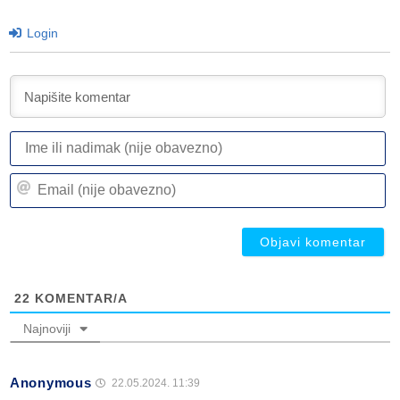
Login
I
ili
n
Em
(n
(n
ob
ob
22
KOMENTAR/A
Najnoviji
Anonymous
22.05.2024. 11:39