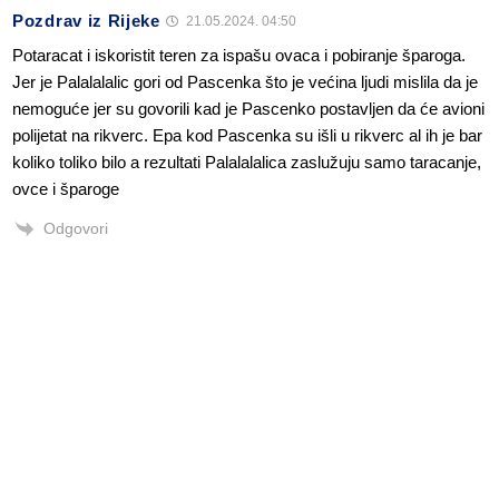
Pozdrav iz Rijeke
21.05.2024. 04:50
Potaracat i iskoristit teren za ispašu ovaca i pobiranje šparoga.
Jer je Palalalalic gori od Pascenka što je većina ljudi mislila da je
nemoguće jer su govorili kad je Pascenko postavljen da će avioni
polijetat na rikverc. Epa kod Pascenka su išli u rikverc al ih je bar
koliko toliko bilo a rezultati Palalalalica zaslužuju samo taracanje,
ovce i šparoge
Odgovori