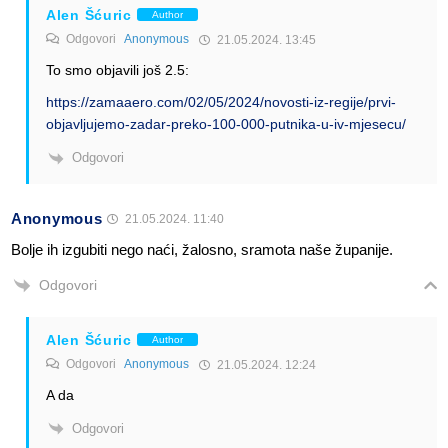
Alen Šćuric
Author
Odgovori
Anonymous
21.05.2024. 13:45
To smo objavili još 2.5:
https://zamaaero.com/02/05/2024/novosti-iz-regije/prvi-
objavljujemo-zadar-preko-100-000-putnika-u-iv-mjesecu/
Odgovori
Anonymous
21.05.2024. 11:40
Bolje ih izgubiti nego naći, žalosno, sramota naše županije.
Odgovori
Alen Šćuric
Author
Odgovori
Anonymous
21.05.2024. 12:24
A da
Odgovori