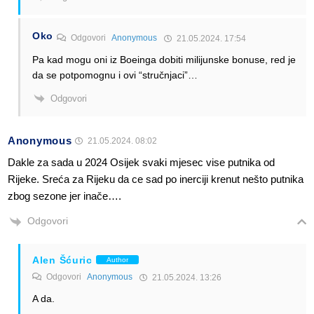
Oko
Odgovori
Anonymous
21.05.2024. 17:54
Pa kad mogu oni iz Boeinga dobiti milijunske bonuse, red je
da se potpomognu i ovi “stručnjaci”…
Odgovori
Anonymous
21.05.2024. 08:02
Dakle za sada u 2024 Osijek svaki mjesec vise putnika od
Rijeke. Sreća za Rijeku da ce sad po inerciji krenut nešto putnika
zbog sezone jer inače….
Odgovori
Alen Šćuric
Author
Odgovori
Anonymous
21.05.2024. 13:26
A da.