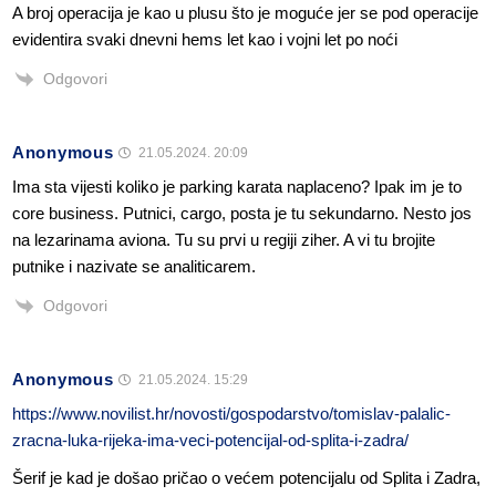
A broj operacija je kao u plusu što je moguće jer se pod operacije
evidentira svaki dnevni hems let kao i vojni let po noći
Odgovori
Anonymous
21.05.2024. 20:09
Ima sta vijesti koliko je parking karata naplaceno? Ipak im je to
core business. Putnici, cargo, posta je tu sekundarno. Nesto jos
na lezarinama aviona. Tu su prvi u regiji ziher. A vi tu brojite
putnike i nazivate se analiticarem.
Odgovori
Anonymous
21.05.2024. 15:29
https://www.novilist.hr/novosti/gospodarstvo/tomislav-palalic-
zracna-luka-rijeka-ima-veci-potencijal-od-splita-i-zadra/
Šerif je kad je došao pričao o većem potencijalu od Splita i Zadra,