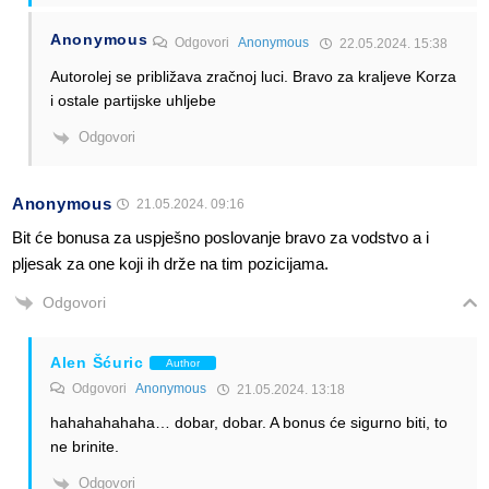
Anonymous
Odgovori
Anonymous
22.05.2024. 15:38
Autorolej se približava zračnoj luci. Bravo za kraljeve Korza
i ostale partijske uhljebe
Odgovori
Anonymous
21.05.2024. 09:16
Bit će bonusa za uspješno poslovanje bravo za vodstvo a i
pljesak za one koji ih drže na tim pozicijama.
Odgovori
Alen Šćuric
Author
Odgovori
Anonymous
21.05.2024. 13:18
hahahahahaha… dobar, dobar. A bonus će sigurno biti, to
ne brinite.
Odgovori