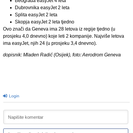
Beograda easyJet 4 leta
Dubrovnika easyJet 2 leta
Splita easyJet 2 leta
Skopja easyJet 2 leta tjedno
Ovo znači da Geneva ima 28 letova iz regije tjedno (u
prosjeku 4,0 dnevno) koje leti 2 kompanije. Najviše letova
ima easyJet, njih 24 (u prosjeku 3,4 dnevno).
dopisnik: Mladen Radić (Osijek), foto: Aerodrom Geneva
Login
I