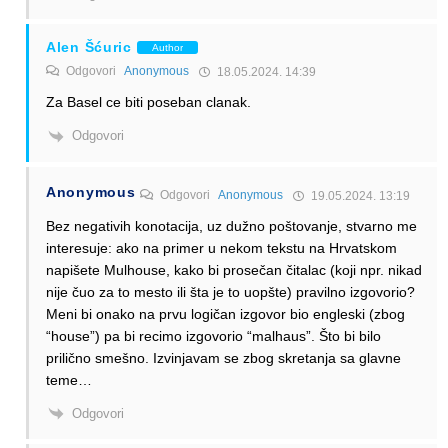
Alen Šćuric
Author
Odgovori
Anonymous
18.05.2024. 14:39
Za Basel ce biti poseban clanak.
Odgovori
Anonymous
Odgovori
Anonymous
19.05.2024. 13:19
Bez negativih konotacija, uz dužno poštovanje, stvarno me
interesuje: ako na primer u nekom tekstu na Hrvatskom
napišete Mulhouse, kako bi prosečan čitalac (koji npr. nikad
nije čuo za to mesto ili šta je to uopšte) pravilno izgovorio?
Meni bi onako na prvu logičan izgovor bio engleski (zbog
“house”) pa bi recimo izgovorio “malhaus”. Što bi bilo
prilično smešno. Izvinjavam se zbog skretanja sa glavne
teme…
Odgovori