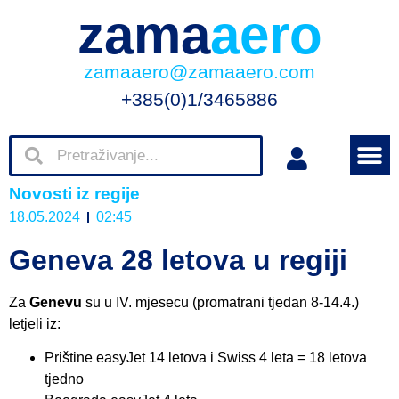
zama
aero
zamaaero@zamaaero.com
+385(0)1/3465886
Novosti iz regije
18.05.2024
02:45
Geneva 28 letova u regiji
Za
Genevu
su u IV. mjesecu (promatrani tjedan 8-14.4.)
letjeli iz:
Prištine easyJet 14 letova i Swiss 4 leta = 18 letova
tjedno