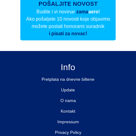
POŠALJITE NOVOST
Budite i vi novinar
zama
aero
!
Ako pošaljete 10 novosti koje objavimo
možete postati honorarni suradnik
i pisati za novac!
Info
Pretplata na dnevne biltene
Update
O nama
Kontakt
Impressum
Privacy Policy