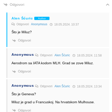
Odgovori
Alen Šćuric
Author
Odgovori
Anonymous
18.05.2024. 10:37
Što je Miluz?
Odgovori
Anonymous
Odgovori
Alen Šćuric
18.05.2024. 11:58
Aerodrom sa IATA kodom MLH. Grad se zove Miluz.
Odgovori
Anonymous
Odgovori
Alen Šćuric
18.05.2024. 13:34
Što je Geneva?
Miluz je grad u Francuskoj. Na hrvatskom Mulhouse.
Odgovori