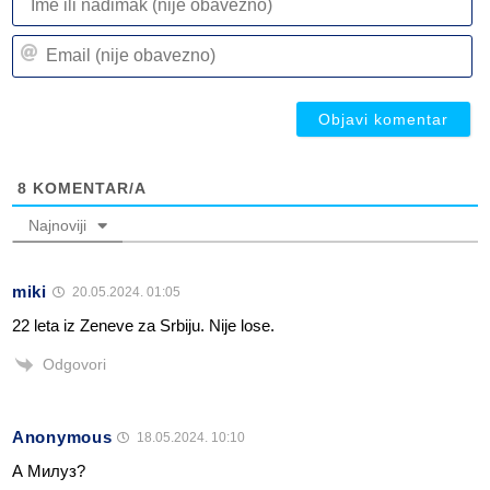
ili
n
Em
(n
(n
ob
ob
8
KOMENTAR/A
Najnoviji
miki
20.05.2024. 01:05
22 leta iz Zeneve za Srbiju. Nije lose.
Odgovori
Anonymous
18.05.2024. 10:10
А Милуз?