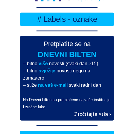
# Labels - oznake
Pretplatite se na
DNEVNI BILTEN
– bitno
više
novosti (svaki dan >15)
– bitno
svježije
novosti nego na
zamaaero
– stiže
na vaš e-mail
svaki radni dan
Na Dnevni bilten su pretplaćene najveće institucije
i zračne luke
Pročitajte više>