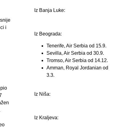
Iz Banja Luke:
snije
ci i
Iz Beograda:
Tenerife, Air Serbia od 15.9.
Sevilla, Air Serbia od 30.9.
Tromso, Air Serbia od 14.12.
Amman, Royal Jordanian od
3.3.
upio
Iz Niša:
7
ražen
a
Iz Kraljeva:
zeo