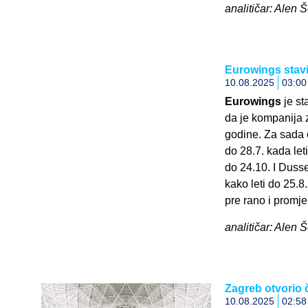
analitičar: Alen 
Eurowings stavio
10.08.2025
03:00
Eurowings
je st
da je kompanija z
godine. Za sada ć
do 28.7. kada let
do 24.10. I Dusse
kako leti do 25.8
pre rano i promje
analitičar: Alen 
Zagreb otvorio 
10.08.2025
02:58