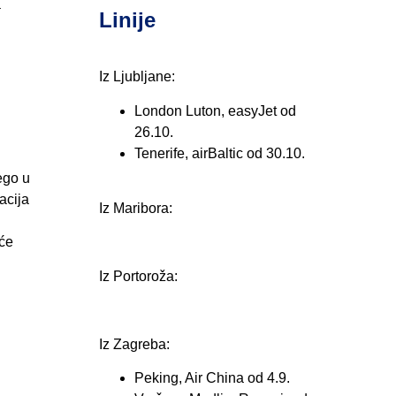
a
Linije
Iz Ljubljane:
London Luton, easyJet od
26.10.
Tenerife, airBaltic od 30.10.
ego u
acija
Iz Maribora:
 će
Iz Portoroža:
Iz Zagreba:
Peking, Air China od 4.9.