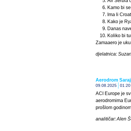
Air Serbia 
Kamo bi se 
Ima li Croa
Kako je Ry
Danas nave
Koliko bi t
Zamaaero je uku
djelatnica: Suza
Aerodrom Saraj
09.08.2025
01:20
ACI Europe je s
aerodromima Euro
prošlom godinom.
analitičar: Alen Š