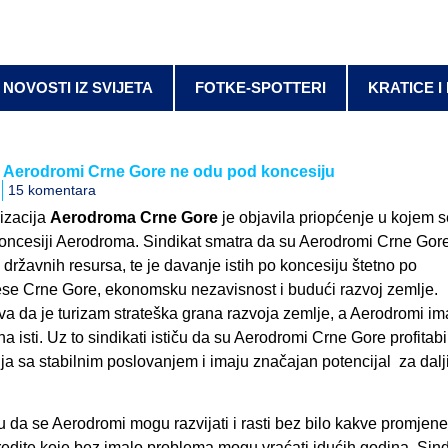
NOVOSTI IZ SVIJETA
FOTKE-SPOTTERI
KRATICE I
da Aerodromi Crne Gore ne odu pod koncesiju
15 komentara
izacija
Aerodroma Crne Gore
je objavila priopćenje u kojem 
koncesiji Aerodroma. Sindikat smatra da su Aerodromi Crne Gor
 državnih resursa, te je davanje istih po koncesiju štetno po
ese Crne Gore, ekonomsku nezavisnost i budući razvoj zemlje.
va da je turizam strateška grana razvoja zemlje, a Aerodromi im
a isti. Uz to sindikati ističu da su Aerodromi Crne Gore profitab
a sa stabilnim poslovanjem i imaju značajan potencijal za dalji
u da se Aerodromi mogu razvijati i rasti bez bilo kakve promjen
redite koje bez imalo problema mogu vraćati idućih godina. Sind