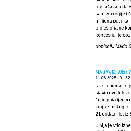
naglašavaju da A
sam vrh regije i 
milijuna putnika
profesionalne ka
koncesiju, te po
dopisnik: Mario 
NAJAVE: Wizz Ai
11.08.2025
01:32
Iako u prodaji ni
stavio ove letove
četiri puta tjedno
kraja zimskog red
21 dodatni let iz
Linija je vrlo i