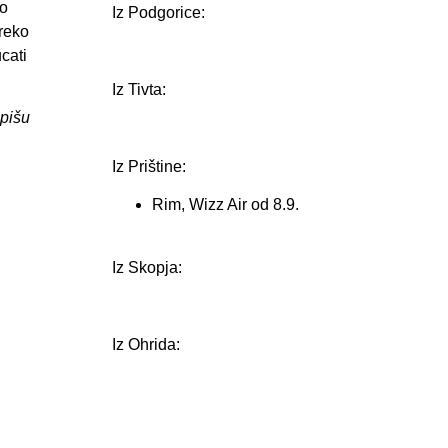
mo
Iz Podgorice:
preko
cati
Iz Tivta:
apišu
Iz Prištine:
Rim, Wizz Air od 8.9.
Iz Skopja:
Iz Ohrida: