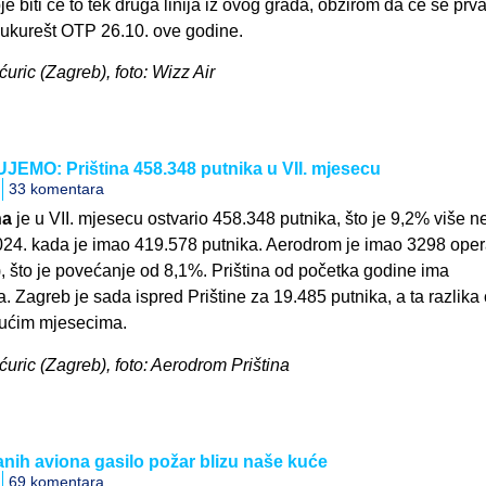
e biti će to tek druga linija iz ovog grada, obzirom da će se prv
a Bukurešt OTP 26.10. ove godine.
ćuric (Zagreb), foto: Wizz Air
EMO: Priština 458.348 putnika u VII. mjesecu
33 komentara
na
je u VII. mjesecu ostvario 458.348 putnika, što je 9,2% više n
24. kada je imao 419.578 putnika. Aerodrom je imao 3298 oper
), što je povećanje od 8,1%. Priština od početka godine ima
. Zagreb je sada ispred Prištine za 19.485 putnika, a ta razlika
idućim mjesecima.
Šćuric (Zagreb), foto: Aerodrom Priština
nih aviona gasilo požar blizu naše kuće
69 komentara