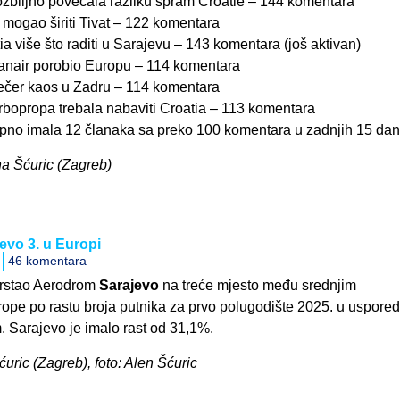
ozbiljno povećala razliku spram Croatie – 144 komentara
mogao širiti Tivat – 122 komentara
tia više što raditi u Sarajevu – 143 komentara (još aktivan)
anair porobio Europu – 114 komentara
čer kaos u Zadru – 114 komentara
urbopropa trebala nabaviti Croatia – 113 komentara
pno imala 12 članaka sa preko 100 komentara u zadnjih 15 dan
na Šćuric (Zagreb)
evo 3. u Europi
46 komentara
vrstao Aerodrom
Sarajevo
na treće mjesto među srednjim
pe po rastu broja putnika za prvo polugodište 2025. u uspored
 Sarajevo je imalo rast od 31,1%.
ćuric (Zagreb), foto: Alen Šćuric