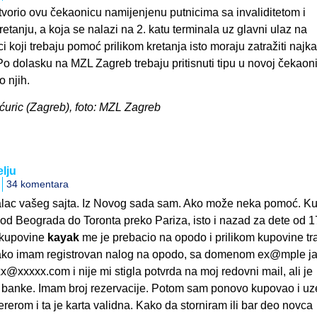
tvorio ovu čekaonicu namijenjenu putnicima sa invaliditetom i
tanju, a koja se nalazi na 2. katu terminala uz glavni ulaz na
i koji trebaju pomoć prilikom kretanja isto moraju zatražiti najka
. Po dolasku na MZL Zagreb trebaju pritisnuti tipu u novoj čekaoni
o njih.
Šćuric (Zagreb), foto: MZL Zagreb
lju
34 komentara
alac vašeg sajta. Iz Novog sada sam. Ako može neka pomoć. K
od Beograda do Toronta preko Pariza, isto i nazad za dete od 1
 kupovine
kayak
me je prebacio na opodo i prilikom kupovine t
 iako imam registrovan nalog na opodo, sa domenom ex@mple j
@xxxxx.com i nije mi stigla potvrda na moj redovni mail, ali je
 banke. Imam broj rezervacije. Potom sam ponovo kupovao i u
nererom i ta je karta validna. Kako da storniram ili bar deo novca