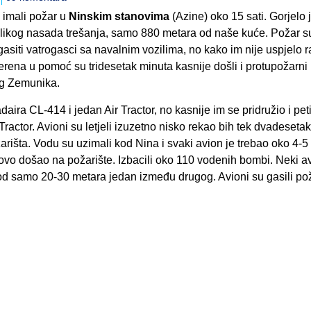
 imali požar u
Ninskim stanovima
(Azine) oko 15 sati. Gorjelo 
velikog nasada trešanja, samo 880 metara od naše kuće. Požar s
 gasiti vatrogasci sa navalnim vozilima, no kako im nije uspjelo r
erena u pomoć su tridesetak minuta kasnije došli i protupožarni
jeg Zemunika.
daira CL-414 i jedan Air Tractor, no kasnije im se pridružio i pet
 Tractor. Avioni su letjeli izuzetno nisko rekao bih tek dvadeseta
rišta. Vodu su uzimali kod Nina i svaki avion je trebao oko 4-5
ovo došao na požarište. Izbacili oko 110 vodenih bombi. Neki a
od samo 20-30 metara jedan između drugog. Avioni su gasili po