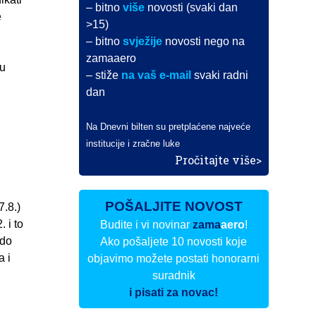
– bitno
više
novosti (svaki dan
e
>15)
i
– bitno
svježije
novosti nego na
zamaaero
 u
– stiže
na vaš e-mail
svaki radni
dan
Na Dnevni bilten su pretplaćene najveće
institucije i zračne luke
Pročitajte više>
POŠALJITE NOVOST
7.8.)
 i to
Budite i vi novinar
zama
aero
!
 do
Ako pošaljete 10 novosti koje
a i
objavimo možete postati honorarni
suradnik
i pisati za novac!