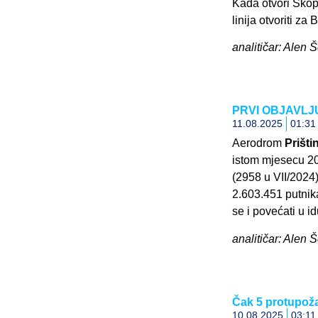
Kada otvori Skopj
linija otvoriti z
analitičar: Alen Š
PRVI OBJAVLJUJ
11.08.2025
01:31
Aerodrom
Prišti
istom mjesecu 20
(2958 u VII/2024
2.603.451 putnika
se i povećati u 
analitičar: Alen 
Čak 5 protupoža
10.08.2025
03:11