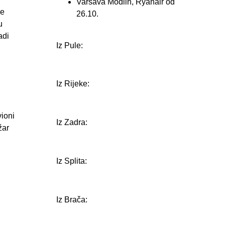
Varšava Modlin, Ryanair od
je
26.10.
u
adi
Iz Pule:
i
Iz Rijeke:
k
vioni
Iz Zadra:
žar
Iz Splita:
Iz Brača: