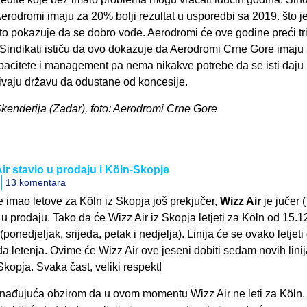
erodromi imaju za 20% bolji rezultat u usporedbi sa 2019. što j
što pokazuje da se dobro vode. Aerodromi će ove godine preći tr
. Sindikati ističu da ovo dokazuje da Aerodromi Crne Gore imaju
pacitete i management pa nema nikakve potrebe da se isti daju
zivaju državu da odustane od koncesije.
Skenderija (Zadar), foto: Aerodromi Crne Gore
r stavio u prodaju i Köln-Skopje
13 komentara
je imao letove za Köln iz Skopja još prekjučer,
Wizz Air
je jučer (
 u prodaju. Tako da će Wizz Air iz Skopja letjeti za Köln od 15.12.
 (ponedjeljak, srijeda, petak i nedjelja). Linija će se ovako letjeti
a letenja. Ovime će Wizz Air ove jeseni dobiti sedam novih linij
 Skopja. Svaka čast, veliki respekt!
znenađujuća obzirom da u ovom momentu Wizz Air ne leti za Köln.