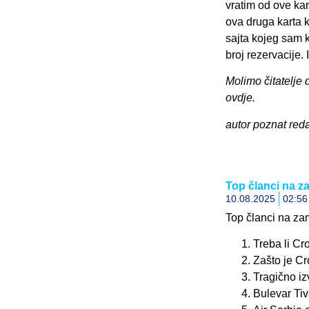
vratim od ove ka
ova druga karta k
sajta kojeg sam k
broj rezervacije
Molimo čitatelje 
ovdje.
autor poznat reda
Top članci na 
10.08.2025
02:56
Top članci na za
Treba li Cr
Zašto je Cr
Tragično iz
Bulevar Tiv