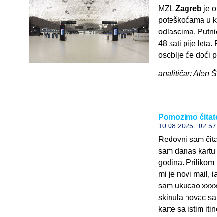
MZL
Zagreb
je o
poteškoćama u kre
odlascima. Putnic
48 sati pije leta
osoblje će doći p
analitičar: Alen 
Pomozimo čitate
10.08.2025
02:57
Redovni sam čit
sam danas kartu 
godina. Prilikom
mi je novi mail,
sam ukucao xxxxx
skinula novac sa
karte sa istim iti