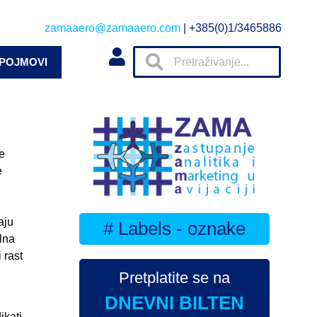
zamaaero@zamaaero.com
| +385(0)1/3465886
 POJMOVI
se
e
aju
# Labels - oznake
ilna
 rast
Pretplatite se na
DNEVNI BILTEN
e
ikati