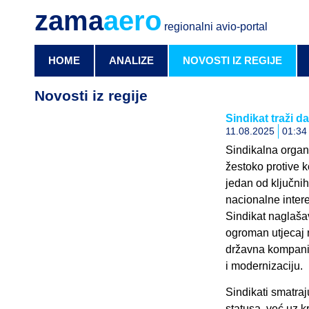
zama
aero
regionalni avio-portal
HOME
ANALIZE
NOVOSTI IZ REGIJE
Novosti iz regije
Sindikat traži 
11.08.2025
01:34
Sindikalna organ
žestoko protive 
jedan od ključnih
nacionalne inter
Sindikat naglaša
ogroman utjecaj n
državna kompanij
i modernizaciju.
Sindikati smatraj
statusa, već uz k