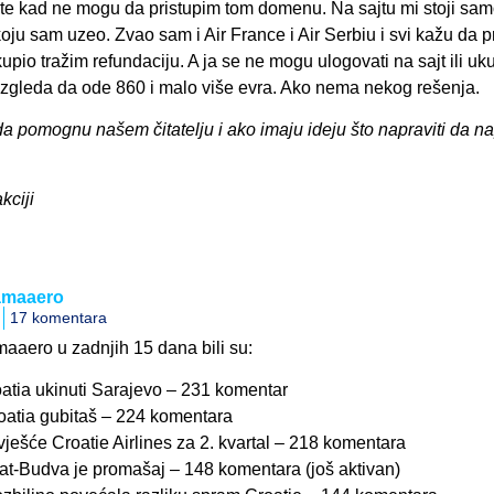
rte kad ne mogu da pristupim tom domenu. Na sajtu mi stoji sa
oju sam uzeo. Zvao sam i Air France i Air Serbiu i svi kažu da 
upio tražim refundaciju. A ja se ne mogu ulogovati na sajt ili uku
. Izgleda da ode 860 i malo više evra. Ako nema nekog rešenja.
da pomognu našem čitatelju i ako imaju ideju što napraviti da n
kciji
zamaaero
17 komentara
maaero u zadnjih 15 dana bili su:
oatia ukinuti Sarajevo – 231 komentar
oatia gubitaš – 224 komentara
vješće Croatie Airlines za 2. kvartal – 218 komentara
at-Budva je promašaj – 148 komentara (još aktivan)