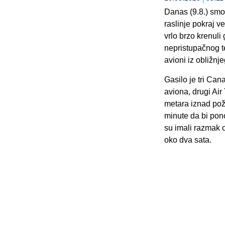
Danas (9.8.) smo
raslinje pokraj 
vrlo brzo krenuli
nepristupačnog t
avioni iz obližn
Gasilo je tri Cana
aviona, drugi Air
metara iznad poža
minute da bi pon
su imali razmak 
oko dva sata.