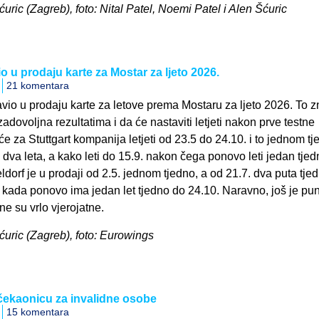
Šćuric (Zagreb), foto: Nital Patel, Noemi Patel i Alen Šćuric
 u prodaju karte za Mostar za ljeto 2026.
21 komentara
avio u prodaju karte za letove prema Mostaru za ljeto 2026. To z
adovoljna rezultatima i da će nastaviti letjeti nakon prve testne
e za Stuttgart kompanija letjeti od 23.5 do 24.10. i to jednom t
i dva leta, a kako leti do 15.9. nakon čega ponovo leti jedan tjedn
ldorf je u prodaji od 2.5. jednom tjedno, a od 21.7. dva puta tje
. kada ponovo ima jedan let tjedno do 24.10. Naravno, još je pu
ne su vrlo vjerojatne.
Šćuric (Zagreb), foto: Eurowings
čekaonicu za invalidne osobe
15 komentara