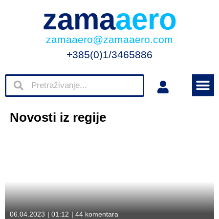
zama
aero
zamaaero@zamaaero.com
+385(0)1/3465886
Novosti iz regije
06.04.2023
|
01:12
|
44 komentara