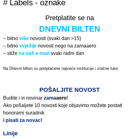
# Labels - oznake
Pretplatite se na
DNEVNI BILTEN
– bitno
više
novosti (svaki dan >15)
– bitno
svježije
novosti nego na zamaaero
– stiže
na vaš e-mail
svaki radni dan
Na Dnevni bilten su pretplaćene najveće institucije i zračne luke
Pročitajte više>
POŠALJITE NOVOST
Budite i vi novinar
zama
aero
!
Ako pošaljete 10 novosti koje objavimo možete postati
honorarni suradnik
i pisati za novac!
Linije