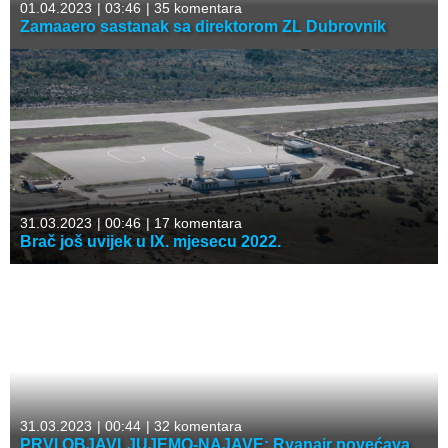
01.04.2023
|
03:46
|
35 komentara
Zamaaero sastanak sa direktorom ZL Dubrovnik
31.03.2023
|
00:46
|
17 komentara
Brač još uvijek u IX. mjesecu 2022.
31.03.2023
|
00:44
|
32 komentara
PRVI OBJAVLJUJEMO-NAJAVE: Ryanair povećava