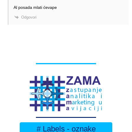
Al posada mlati ćevape
Odgovori
# Labels - oznake