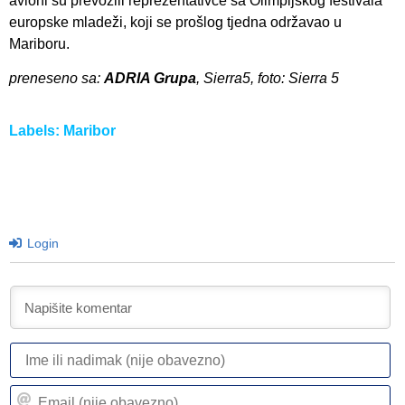
avioni su prevozili reprezentativce sa Olimpijskog festivala
europske mladeži, koji se prošlog tjedna održavao u
Mariboru.
preneseno sa:
ADRIA Grupa
, Sierra5, foto: Sierra 5
Labels:
Maribor
Login
I
ili
n
Em
(n