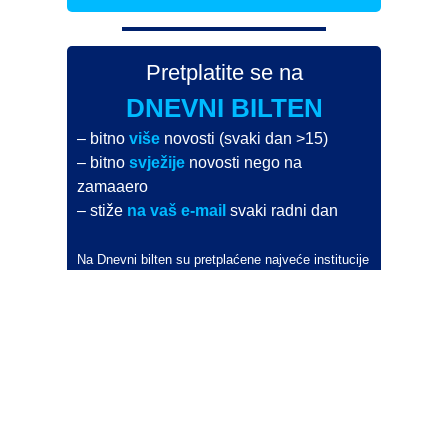
Pretplatite se na
DNEVNI BILTEN
– bitno
više
novosti (svaki dan >15)
– bitno
svježije
novosti nego na
zamaaero
– stiže
na vaš e-mail
svaki radni dan
Na Dnevni bilten su pretplaćene najveće institucije
i zračne luke
Pročitajte više>
POŠALJITE NOVOST
Budite i vi novinar
zama
aero
!
Ako pošaljete 10 novosti koje objavimo