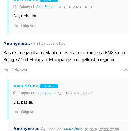
Odgovori
Alen Foglar
31.07.2023. 14:19
Da, treba im.
Odgovori
Anonymous
31.07.2023. 01:26
Baš čista egzotika na Mariboru. Sjećam se kad je na BNX sletio
Boing 777 od Ethiopian. Ethiopian je baš rijetkost u regionu
Odgovori
Alen Šćuric
Author
Odgovori
Anonymous
31.07.2023. 02:04
Da, baš je.
Odgovori
Anonymous
Odgovori
Alen Šćuric
31.07.2023. 23:00