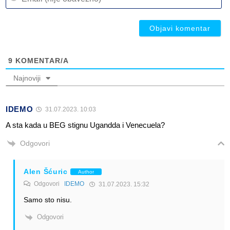
(n
ob
ob
9
KOMENTAR/A
Najnoviji
IDEMO
31.07.2023. 10:03
A sta kada u BEG stignu Ugandda i Venecuela?
Odgovori
Alen Šćuric
Author
Odgovori
IDEMO
31.07.2023. 15:32
Samo sto nisu.
Odgovori