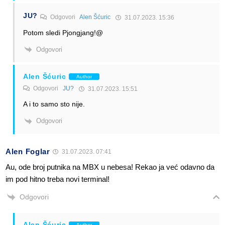
JU?
Odgovori
Alen Šćuric
31.07.2023. 15:36
Potom sledi Pjongjang!@
Odgovori
Alen Šćuric
Author
Odgovori
JU?
31.07.2023. 15:51
A i to samo sto nije.
Odgovori
Alen Foglar
31.07.2023. 07:41
Au, ode broj putnika na MBX u nebesa! Rekao ja već odavno da
im pod hitno treba novi terminal!
Odgovori
Alen Šćuric
Author