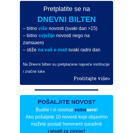
Pretplatite se na
DNEVNI BILTEN
– bitno
više
novosti (svaki dan >15)
– bitno
svježije
novosti nego na
zamaaero
– stiže
na vaš e-mail
svaki radni dan
Na Dnevni bilten su pretplaćene najveće institucije
i zračne luke
Pročitajte više>
POŠALJITE NOVOST
Budite i vi novinar
zama
aero
!
Ako pošaljete 10 novosti koje objavimo
možete postati honorarni suradnik
i pisati za novac!