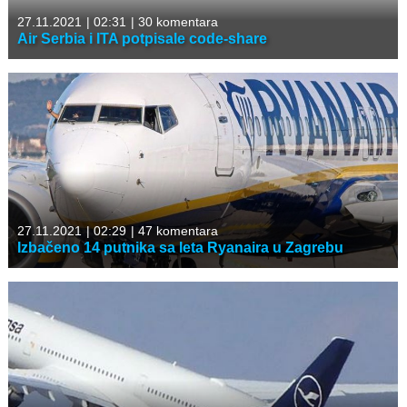
27.11.2021
|
02:31
|
30 komentara
Air Serbia i ITA potpisale code-share
27.11.2021
|
02:29
|
47 komentara
Izbačeno 14 putnika sa leta Ryanaira u Zagrebu