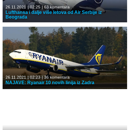
26.11.2021
|
02:25
|
63 komentara
Lufthansa i dalje više letova od Air Serbije iz
Beograda
26.11.2021
|
02:23
|
36 komentara
NAJAVE: Ryanair 10 novih linija iz Zadra