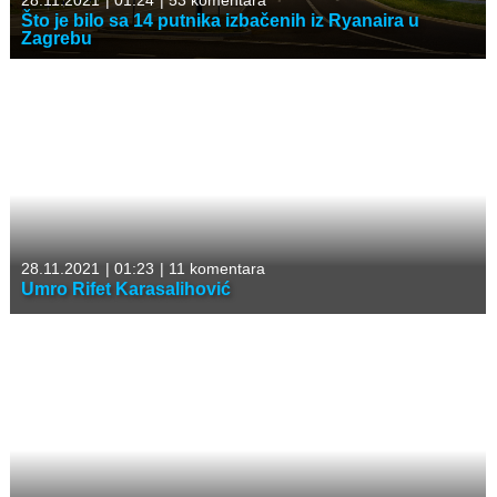
28.11.2021
|
01:24
|
53 komentara
Što je bilo sa 14 putnika izbačenih iz Ryanaira u
Zagrebu
28.11.2021
|
01:23
|
11 komentara
Umro Rifet Karasalihović