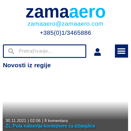
zama
aero
zamaaero@zamaaero.com
+385(0)1/3465886
Novosti iz regije
30.11.2021
|
02:06
|
8 komentara
ZL Pula nabavlja kontejnere za izbjeglice