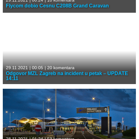
29.11.2021
|
00:24
|
10 komentara
Flycom dobio Cesnu C208B Grand Caravan
29.11.2021
|
00:05
|
20 komentara
Odgovor MZL Zagreb na incident u petak – UPDATE
14:11