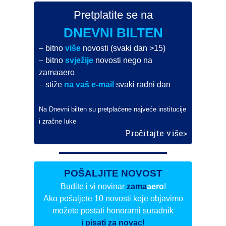
Pretplatite se na
DNEVNI BILTEN
– bitno
više
novosti (svaki dan >15)
– bitno
svježije
novosti nego na
zamaaero
– stiže
na vaš e-mail
svaki radni dan
Na Dnevni bilten su pretplaćene najveće institucije
i zračne luke
Pročitajte više>
POŠALJITE NOVOST
Budite i vi novinar
zama
aero
!
Ako pošaljete 10 novosti koje objavimo
možete postati honorarni suradnik
i pisati za novac!