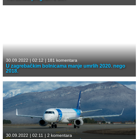
30.09.2022
|
02:12
|
181 komentara
U zagrebačkim bolnicama manje umrlih 2020. nego
2018.
30.09.2022
|
02:11
|
2 komentara