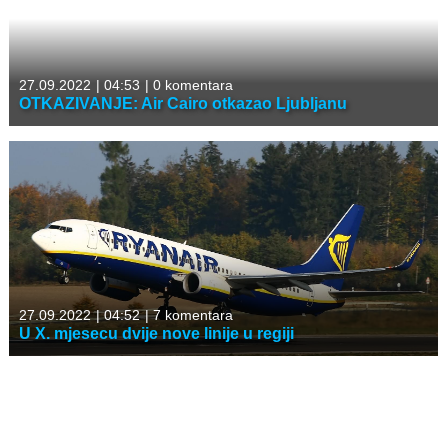
27.09.2022
|
04:53
|
0 komentara
OTKAZIVANJE: Air Cairo otkazao Ljubljanu
27.09.2022
|
04:52
|
7 komentara
U X. mjesecu dvije nove linije u regiji