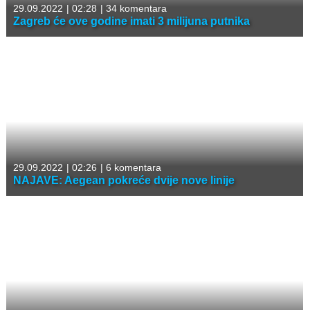
29.09.2022
|
02:28
|
34 komentara
Zagreb će ove godine imati 3 milijuna putnika
29.09.2022
|
02:26
|
6 komentara
NAJAVE: Aegean pokreće dvije nove linije