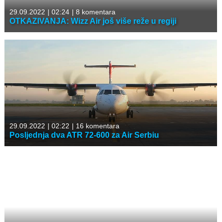
29.09.2022
|
02:24
|
8 komentara
OTKAZIVANJA: Wizz Air još više reže u regiji
29.09.2022
|
02:22
|
16 komentara
Posljednja dva ATR 72-600 za Air Serbiu