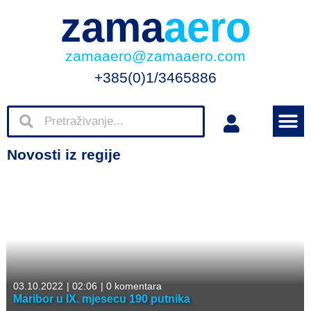
zama
aero
zamaaero@zamaaero.com
+385(0)1/3465886
Novosti iz regije
03.10.2022
|
02:06
|
0 komentara
Maribor u IX. mjesecu 190 putnika