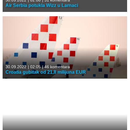
30.09.2022
|
02:08
|
31 komentara
Air Serbia potukla Wizz u Larnaci
30.09.2022
|
02:05
|
46 komentara
Croatia gubitak od 21,8 milijuna EUR