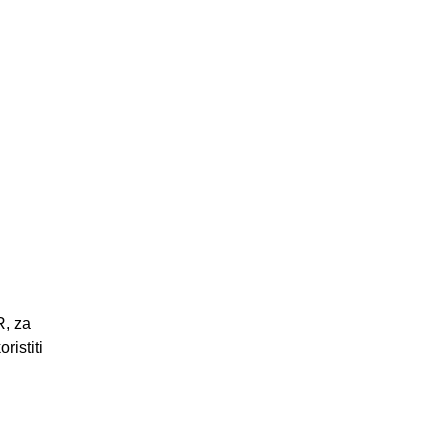
R, za
ristiti