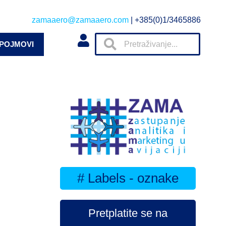
zamaaero@zamaaero.com
| +385(0)1/3465886
 POJMOVI
# Labels - oznake
Pretplatite se na