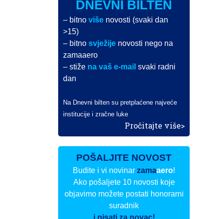
DNEVNI BILTEN
– bitno
više
novosti (svaki dan
>15)
– bitno
svježije
novosti nego na
zamaaero
– stiže
na vaš e-mail
svaki radni
dan
Na Dnevni bilten su pretplaćene najveće
institucije i zračne luke
Pročitajte više>
POŠALJITE NOVOST
Budite i vi novinar
zama
aero
!
Ako pošaljete 10 novosti koje
objavimo možete postati honorarni
suradnik
i pisati za novac!