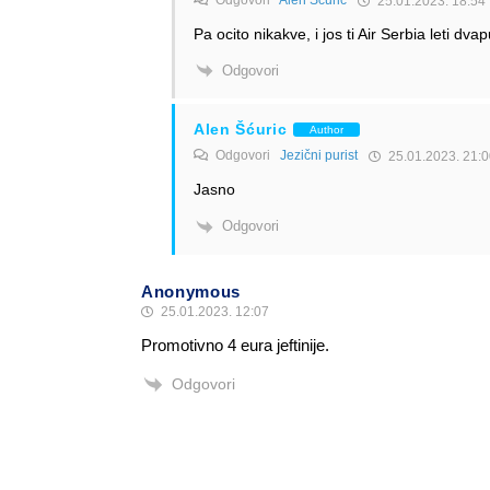
25.01.2023. 18:54
Pa ocito nikakve, i jos ti Air Serbia leti d
Odgovori
Alen Šćuric
Author
Odgovori
Jezični purist
25.01.2023. 21:0
Jasno
Odgovori
Anonymous
25.01.2023. 12:07
Promotivno 4 eura jeftinije.
Odgovori
Alen Šćuric
Author
Odgovori
Anonymous
25.01.2023. 12:27