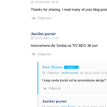
28.06.2025. 20:34
Thanks for sharing. I read many of your blog post
Odgovori
Jezični purist
25.01.2023. 17:24
Istovremeno Air Serbia na TIV BEG 38 eur!
Odgovori
Alen Šćuric
Author
Odgovori
Jezični purist
25.01.2023. 17:5
I koja onda korist od te promotivne akcije?
Odgovori
Jezični purist
Odgovori
Alen Šćuric