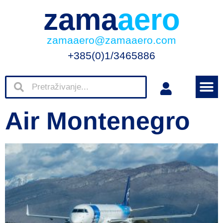
zama
aero
zamaaero@zamaaero.com
+385(0)1/3465886
Air Montenegro