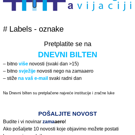
# Labels - oznake
Pretplatite se na
DNEVNI BILTEN
– bitno
više
novosti (svaki dan >15)
– bitno
svježije
novosti nego na zamaaero
– stiže
na vaš e-mail
svaki radni dan
Na Dnevni bilten su pretplačene najveće institucije i zračne luke
Pročitajte više>
POŠALJITE NOVOST
Budite i vi novinar
zama
aero
!
Ako pošaljete 10 novosti koje objavimo možete postati