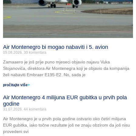
Air Montenegro bi mogao nabaviti i 5. avion
05.08.2026.
30 komentara
Zamaaero je još prije puno mjeseci objavio najavu Vuka
Stojanovića, direktora Air Montenegra koji je objavio da kompanija
želi nabaviti Embraer E195-E2. No, sada je
pročitajte više
>
Air Montenegro 4 milijuna EUR gubitka u prvih pola
godine
31.07.2026.
44 komentara
Air Montenegro je u prvih pola godine ostvario oko četiri milijuna
EUR gubitka, iako točne rezultate još ne znaju obzirom da još nisu
provedeni svi