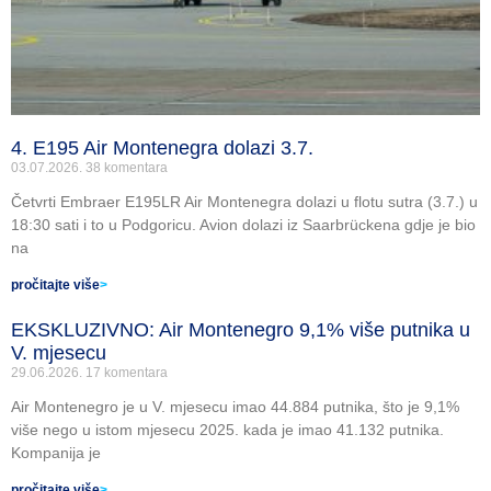
4. E195 Air Montenegra dolazi 3.7.
03.07.2026.
38 komentara
Četvrti Embraer E195LR Air Montenegra dolazi u flotu sutra (3.7.) u
18:30 sati i to u Podgoricu. Avion dolazi iz Saarbrückena gdje je bio
na
pročitajte više
>
EKSKLUZIVNO: Air Montenegro 9,1% više putnika u
V. mjesecu
29.06.2026.
17 komentara
Air Montenegro je u V. mjesecu imao 44.884 putnika, što je 9,1%
više nego u istom mjesecu 2025. kada je imao 41.132 putnika.
Kompanija je
pročitajte više
>