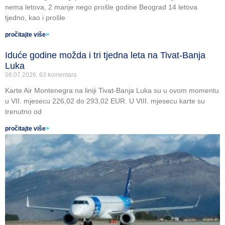
nema letova, 2 manje nego prošle godine Beograd 14 letova
tjedno, kao i prošle
pročitajte više
>
Iduće godine možda i tri tjedna leta na Tivat-Banja
Luka
08.07.2026.
63 komentara
Karte Air Montenegra na liniji Tivat-Banja Luka su u ovom momentu
u VII. mjesecu 226,02 do 293,02 EUR. U VIII. mjesecu karte su
trenutno od
pročitajte više
>