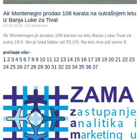
Air Montenegro prodao 108 karata na sutrašnjem letu
iz Banja Luke za Tivat
19.06.2026.
121 komentar
Air Montenegro je prodao 108 karata na letu Banja Luka-Tivat za
sutra 19.6. što je load faktor od 93,1%. Na letu ima još samo 8
pročitajte više
>
1
2
3
4
5
6
7
8
9
10
11
12
13
14
15
16
17
18
19
20
21
22
23
24
25
26
27
28
29
30
31
32
33
34
35
36
37