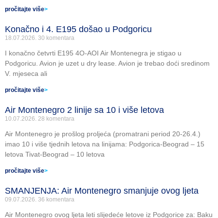
pročitajte više
>
Konačno i 4. E195 došao u Podgoricu
18.07.2026.
30 komentara
I konačno četvrti E195 4O-AOI Air Montenegra je stigao u
Podgoricu. Avion je uzet u dry lease. Avion je trebao doći sredinom
V. mjeseca ali
pročitajte više
>
Air Montenegro 2 linije sa 10 i više letova
10.07.2026.
28 komentara
Air Montenegro je prošlog proljeća (promatrani period 20-26.4.)
imao 10 i više tjednih letova na linijama: Podgorica-Beograd – 15
letova Tivat-Beograd – 10 letova
pročitajte više
>
SMANJENJA: Air Montenegro smanjuje ovog ljeta
09.07.2026.
36 komentara
Air Montenegro ovog ljeta leti slijedeće letove iz Podgorice za: Baku