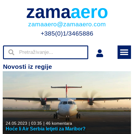
zama
aero
zamaaero@zamaaero.com
+385(0)1/3465886
Novosti iz regije
24.05.2023
|
03:35
|
46 komentara
Hoće li Air Serbia letjeti za Maribor?