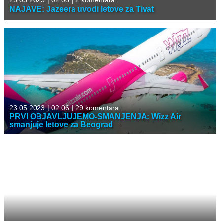
23.05.2023
|
02:08
|
2 komentara
NAJAVE: Jazeera uvodi letove za Tivat
23.05.2023
|
02:06
|
29 komentara
PRVI OBJAVLJUJEMO-SMANJENJA: Wizz Air
smanjuje letove za Beograd