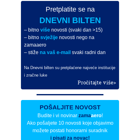
Pretplatite se na
DNEVNI BILTEN
– bitno
više
novosti (svaki dan >15)
– bitno
svježije
novosti nego na
zamaaero
– stiže
na vaš e-mail
svaki radni dan
Na Dnevni bilten su pretplaćene najveće institucije
i zračne luke
Pročitajte više>
POŠALJITE NOVOST
Budite i vi novinar
zama
aero
!
Ako pošaljete 10 novosti koje objavimo
možete postati honorarni suradnik
i pisati za novac!