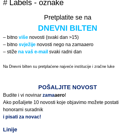
# Labels - oznake
Pretplatite se na
DNEVNI BILTEN
– bitno
više
novosti (svaki dan >15)
– bitno
svježije
novosti nego na zamaaero
– stiže
na vaš e-mail
svaki radni dan
Na Dnevni bilten su pretplaćene najveće institucije i zračne luke
Pročitajte više>
POŠALJITE NOVOST
Budite i vi novinar
zama
aero
!
Ako pošaljete 10 novosti koje objavimo možete postati
honorarni suradnik
i pisati za novac!
Linije