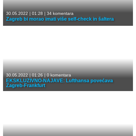
30.05.2022
|
01:28
|
34 komentara
Zagreb bi morao imati više self-check in šaltera
30.05.2022
|
01:26
|
0 komentara
EKSKLUZIVNO-NAJAVE: Lufthansa povećava
Zagreb-Frankfurt