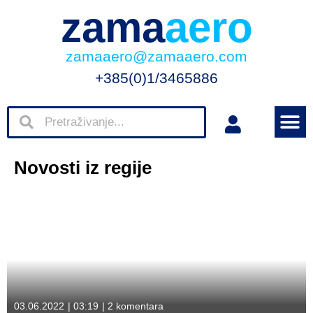
zama
aero
zamaaero@zamaaero.com
+385(0)1/3465886
Novosti iz regije
03.06.2022
|
03:19
|
2 komentara