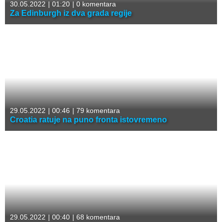
30.05.2022
|
01:20
|
0 komentara
Za Edinburgh iz dva grada regije
29.05.2022
|
00:46
|
79 komentara
Croatia ratuje na puno fronta istovremeno
29.05.2022
|
00:40
|
68 komentara