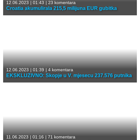
12.06.2023
|
01:43
|
23 komentara
Croatia akumulirala 215,5 milijuna EUR gubitka
12.06.2023
|
01:39
|
4 komentara
EKSKLUZIVNO: Skopje u V. mjesecu 237.576 putnika
11.06.2023
|
01:16
|
71 komentara