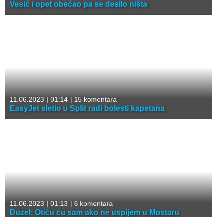
Vesić i opet obećao pa se desilo ništa
11.06.2023
|
01:14
|
15 komentara
EasyJet sletio u Split radi bolesti kapetana
11.06.2023
|
01:13
|
6 komentara
Đuzel: Otiću ću sam ako ne uspijem u Mostaru