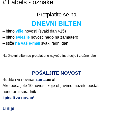
# Labels - oznake
Pretplatite se na
DNEVNI BILTEN
– bitno
više
novosti (svaki dan >15)
– bitno
svježije
novosti nego na zamaaero
– stiže
na vaš e-mail
svaki radni dan
Na Dnevni bilten su pretplaćene najveće institucije i zračne luke
Pročitajte više>
POŠALJITE NOVOST
Budite i vi novinar
zama
aero
!
Ako pošaljete 10 novosti koje objavimo možete postati
honorarni suradnik
i pisati za novac!
Linije