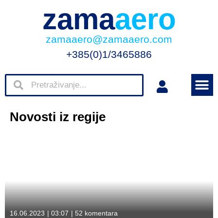
zama
aero
zamaaero@zamaaero.com
+385(0)1/3465886
Novosti iz regije
16.06.2023
|
03:07
|
52 komentara