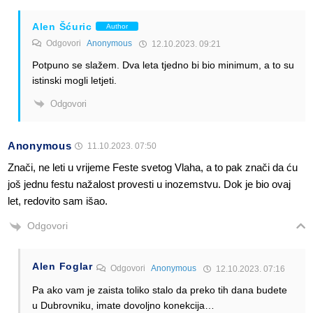
Alen Šćuric
Author
Odgovori
Anonymous
12.10.2023. 09:21
Potpuno se slažem. Dva leta tjedno bi bio minimum, a to su
istinski mogli letjeti.
Odgovori
Anonymous
11.10.2023. 07:50
Znači, ne leti u vrijeme Feste svetog Vlaha, a to pak znači da ću
još jednu festu nažalost provesti u inozemstvu. Dok je bio ovaj
let, redovito sam išao.
Odgovori
Alen Foglar
Odgovori
Anonymous
12.10.2023. 07:16
Pa ako vam je zaista toliko stalo da preko tih dana budete
u Dubrovniku, imate dovoljno konekcija…