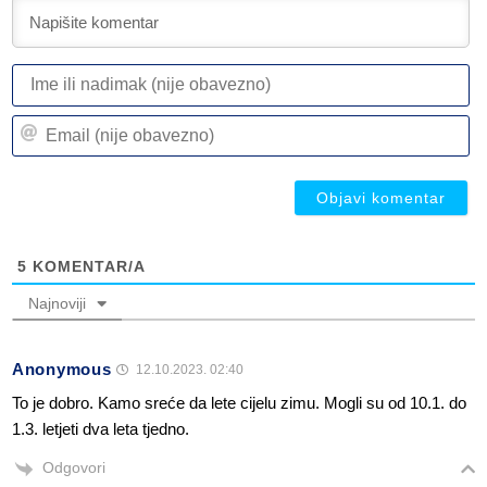
I
ili
n
Em
(n
(n
ob
ob
5
KOMENTAR/A
Najnoviji
Anonymous
12.10.2023. 02:40
To je dobro. Kamo sreće da lete cijelu zimu. Mogli su od 10.1. do
1.3. letjeti dva leta tjedno.
Odgovori