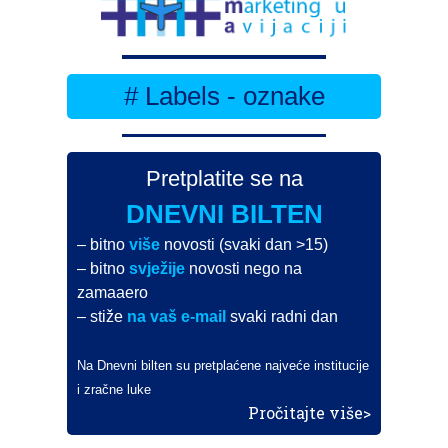
# Labels - oznake
Pretplatite se na
DNEVNI BILTEN
– bitno
više
novosti (svaki dan >15)
– bitno
svježije
novosti nego na
zamaaero
– stiže
na vaš e-mail
svaki radni dan
Na Dnevni bilten su pretplaćene najveće institucije
i zračne luke
Pročitajte više>