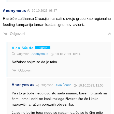
Anonymous
10.10.2023. 08:47
Razbiće Lufthansa Croaciju i usisati u svoju grupu kao regionalnu
feeding kompaniju taman kada stignu novi avioni…
Odgovori
Alen Šćuric
Author
Odgovori
Anonymous
10.10.2023. 10:14
Nažalost bojim se da je tako.
Odgovori
Anonymous
Odgovori
Alen Šćuric
10.10.2023. 12:55
Pa i to je bolje nego ovo što sada imamo, barem bi znali na
čemu smo i nebi se imali razloga živcirati što će i kako
napraviti na račun poreznih obveznika.
Ja se ne bojim toga nego se nadam da će se to čim prije