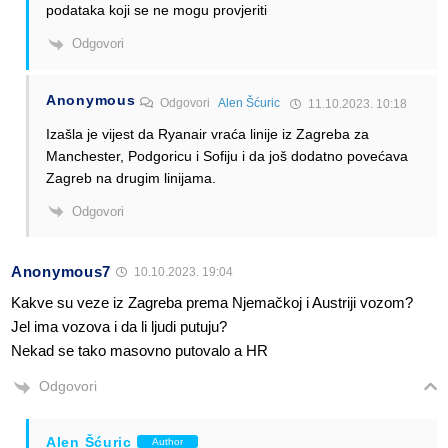
podataka koji se ne mogu provjeriti
Odgovori
Anonymous
Odgovori
Alen Šćuric
11.10.2023. 10:18
Izašla je vijest da Ryanair vraća linije iz Zagreba za
Manchester, Podgoricu i Sofiju i da još dodatno povećava
Zagreb na drugim linijama.
Odgovori
Anonymous7
10.10.2023. 19:04
Kakve su veze iz Zagreba prema Njemačkoj i Austriji vozom?
Jel ima vozova i da li ljudi putuju?
Nekad se tako masovno putovalo a HR
Odgovori
Alen Šćuric
Author