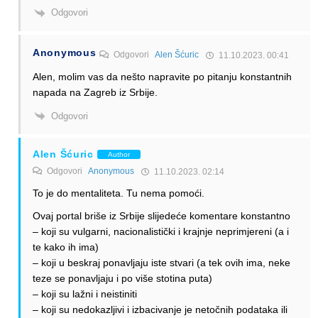
Odgovori
Anonymous
Odgovori
Alen Šćuric
11.10.2023. 00:41
Alen, molim vas da nešto napravite po pitanju konstantnih
napada na Zagreb iz Srbije.
Odgovori
Alen Šćuric
Author
Odgovori
Anonymous
11.10.2023. 02:14
To je do mentaliteta. Tu nema pomoći.
Ovaj portal briše iz Srbije slijedeće komentare konstantno
– koji su vulgarni, nacionalistički i krajnje neprimjereni (a i
te kako ih ima)
– koji u beskraj ponavljaju iste stvari (a tek ovih ima, neke
teze se ponavljaju i po više stotina puta)
– koji su lažni i neistiniti
– koji su nedokazljivi i izbacivanje je netočnih podataka ili