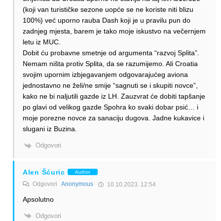
(koji van turističke sezone uopće se ne koriste niti blizu
100%) već uporno rauba Dash koji je u pravilu pun do
zadnjeg mjesta, barem je tako moje iskustvo na večernjem
letu iz MUC.
Dobit ću probavne smetnje od argumenta “razvoj Splita”.
Nemam ništa protiv Splita, da se razumijemo. Ali Croatia
svojim upornim izbjegavanjem odgovarajućeg aviona
jednostavno ne želi/ne smije “sagnuti se i skupiti novce”,
kako ne bi naljutili gazde iz LH. Zauzvrat će dobiti tapšanje
po glavi od velikog gazde Spohra ko svaki dobar psić… i
moje porezne novce za sanaciju dugova. Jadne kukavice i
slugani iz Buzina.
Odgovori
Alen Šćuric
Author
Odgovori
Anonymous
10.10.2023. 12:54
Apsolutno
Odgovori