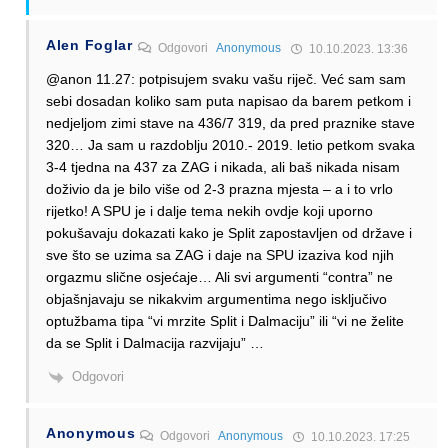
Alen Foglar
Odgovori
Anonymous
10.10.2023. 13:36
@anon 11.27: potpisujem svaku vašu riječ. Već sam sam
sebi dosadan koliko sam puta napisao da barem petkom i
nedjeljom zimi stave na 436/7 319, da pred praznike stave
320… Ja sam u razdoblju 2010.- 2019. letio petkom svaka
3-4 tjedna na 437 za ZAG i nikada, ali baš nikada nisam
doživio da je bilo više od 2-3 prazna mjesta – a i to vrlo
rijetko! A SPU je i dalje tema nekih ovdje koji uporno
pokušavaju dokazati kako je Split zapostavljen od države i
sve što se uzima sa ZAG i daje na SPU izaziva kod njih
orgazmu slične osjećaje… Ali svi argumenti “contra” ne
objašnjavaju se nikakvim argumentima nego isključivo
optužbama tipa “vi mrzite Split i Dalmaciju” ili “vi ne želite
da se Split i Dalmacija razvijaju” …
Odgovori
Anonymous
Odgovori
Anonymous
10.10.2023. 17:25