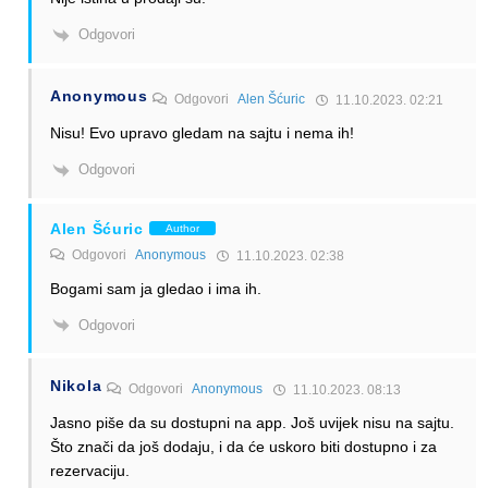
Odgovori
Anonymous
Odgovori
Alen Šćuric
11.10.2023. 02:21
Nisu! Evo upravo gledam na sajtu i nema ih!
Odgovori
Alen Šćuric
Author
Odgovori
Anonymous
11.10.2023. 02:38
Bogami sam ja gledao i ima ih.
Odgovori
Nikola
Odgovori
Anonymous
11.10.2023. 08:13
Jasno piše da su dostupni na app. Još uvijek nisu na sajtu.
Što znači da još dodaju, i da će uskoro biti dostupno i za
rezervaciju.