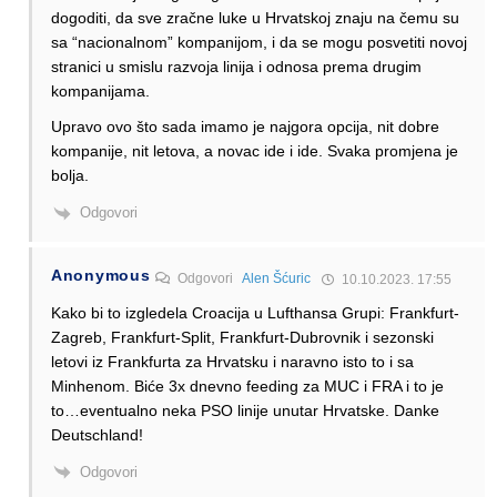
dogoditi, da sve zračne luke u Hrvatskoj znaju na čemu su
sa “nacionalnom” kompanijom, i da se mogu posvetiti novoj
stranici u smislu razvoja linija i odnosa prema drugim
kompanijama.
Upravo ovo što sada imamo je najgora opcija, nit dobre
kompanije, nit letova, a novac ide i ide. Svaka promjena je
bolja.
Odgovori
Anonymous
Odgovori
Alen Šćuric
10.10.2023. 17:55
Kako bi to izgledela Croacija u Lufthansa Grupi: Frankfurt-
Zagreb, Frankfurt-Split, Frankfurt-Dubrovnik i sezonski
letovi iz Frankfurta za Hrvatsku i naravno isto to i sa
Minhenom. Biće 3x dnevno feeding za MUC i FRA i to je
to…eventualno neka PSO linije unutar Hrvatske. Danke
Deutschland!
Odgovori