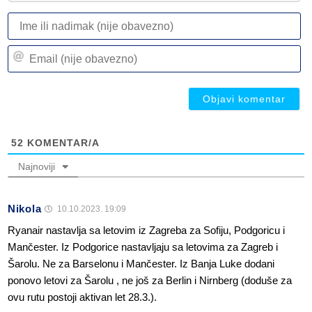
I
ili
n
Em
(n
(n
ob
ob
52
KOMENTAR/A
Najnoviji
Nikola
10.10.2023. 19:09
Ryanair nastavlja sa letovim iz Zagreba za Sofiju, Podgoricu i
Mančester. Iz Podgorice nastavljaju sa letovima za Zagreb i
Šarolu. Ne za Barselonu i Mančester. Iz Banja Luke dodani
ponovo letovi za Šarolu , ne još za Berlin i Nirnberg (doduše za
ovu rutu postoji aktivan let 28.3.).