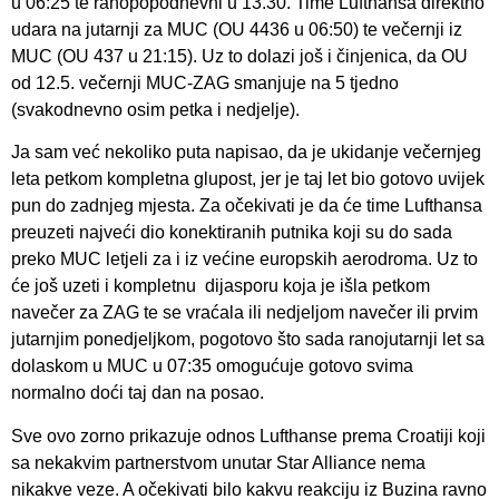
u 06:25 te ranopopodnevni u 13.30. Time Lufthansa direktno
udara na jutarnji za MUC (OU 4436 u 06:50) te večernji iz
MUC (OU 437 u 21:15). Uz to dolazi još i činjenica, da OU
od 12.5. večernji MUC-ZAG smanjuje na 5 tjedno
(svakodnevno osim petka i nedjelje).
Ja sam već nekoliko puta napisao, da je ukidanje večernjeg
leta petkom kompletna glupost, jer je taj let bio gotovo uvijek
pun do zadnjeg mjesta. Za očekivati je da će time Lufthansa
preuzeti najveći dio konektiranih putnika koji su do sada
preko MUC letjeli za i iz većine europskih aerodroma. Uz to
će još uzeti i kompletnu dijasporu koja je išla petkom
navečer za ZAG te se vraćala ili nedjeljom navečer ili prvim
jutarnjim ponedjeljkom, pogotovo što sada ranojutarnji let sa
dolaskom u MUC u 07:35 omogućuje gotovo svima
normalno doći taj dan na posao.
Sve ovo zorno prikazuje odnos Lufthanse prema Croatiji koji
sa nekakvim partnerstvom unutar Star Alliance nema
nikakve veze. A očekivati bilo kakvu reakciju iz Buzina ravno