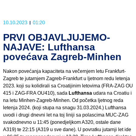
10.10.2023
01:20
PRVI OBJAVLJUJEMO-
NAJAVE: Lufthansa
povećava Zagreb-Minhen
Nakon povećanja kapaciteta na večernjem letu Frankfurt-
Zagreb te jutarnjem Zagreb-Frankfurt u ljetnom redu letenja
2023. koji su kolidirali sa Croatijinim letovima (FRA-ZAG OU
415 i ZAG-FRA OU410), sada
Lufthansa
udara na Croatiu i
na letu Minhen-Zagreb-Minhen. Od početka ljetnog reda
letenja 2024. (koji stupa na snagu 31.03.2024.) Lufthansa
uvodi i drugi dnevni let na toj liniji sa polascima MUC-ZAG
svakodnevno u 11:45 (ponedjeljkom A320, ostale dane
A319) te 22:15 (A319 u sve dane). U povratku jutarnji let ide