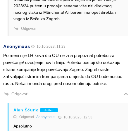
2023/24 pušten u prodaju: senema više niti direktnog
noćnog vlaka iz Münchena! Ali barem ima opet direktan
vagon iz Beča za Zagreb…
Odgovori
Anonymous
10.10.2023. 11:23
Po meni nije LH kriva što OU ne zna prepoznat potrebu za
povećanje/ uvodjenje novih linija. Potreba postoji što dokazuju
strane kompanije koje povećavaju Zagreb. Zagreb raste
zahvaljujući stranim kompanijama umjesto da OU bude nosioc
rasta. Neka im onda drugi pred nosom otimaju putnike.
Odgovori
Alen Šćuric
Author
Odgovori
Anonymous
10.10.2023. 12:53
Apsolutno