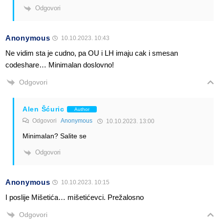
Odgovori
Anonymous
10.10.2023. 10:43
Ne vidim sta je cudno, pa OU i LH imaju cak i smesan
codeshare… Minimalan doslovno!
Odgovori
Alen Šćuric
Author
Odgovori
Anonymous
10.10.2023. 13:00
Minimalan? Salite se
Odgovori
Anonymous
10.10.2023. 10:15
I poslije Mišetića… mišetićevci. Prežalosno
Odgovori