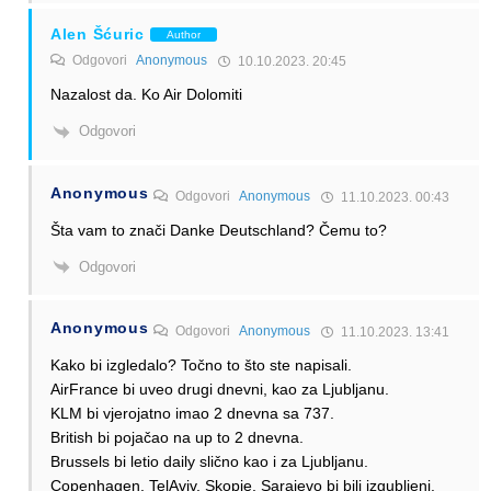
Alen Šćuric
Author
Odgovori
Anonymous
10.10.2023. 20:45
Nazalost da. Ko Air Dolomiti
Odgovori
Anonymous
Odgovori
Anonymous
11.10.2023. 00:43
Šta vam to znači Danke Deutschland? Čemu to?
Odgovori
Anonymous
Odgovori
Anonymous
11.10.2023. 13:41
Kako bi izgledalo? Točno to što ste napisali.
AirFrance bi uveo drugi dnevni, kao za Ljubljanu.
KLM bi vjerojatno imao 2 dnevna sa 737.
British bi pojačao na up to 2 dnevna.
Brussels bi letio daily slično kao i za Ljubljanu.
Copenhagen, TelAviv, Skopje, Sarajevo bi bili izgubljeni.