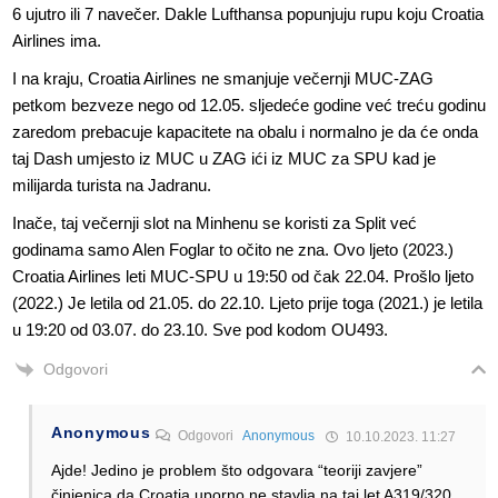
6 ujutro ili 7 navečer. Dakle Lufthansa popunjuju rupu koju Croatia
Airlines ima.
I na kraju, Croatia Airlines ne smanjuje večernji MUC-ZAG
petkom bezveze nego od 12.05. sljedeće godine već treću godinu
zaredom prebacuje kapacitete na obalu i normalno je da će onda
taj Dash umjesto iz MUC u ZAG ići iz MUC za SPU kad je
milijarda turista na Jadranu.
Inače, taj večernji slot na Minhenu se koristi za Split već
godinama samo Alen Foglar to očito ne zna. Ovo ljeto (2023.)
Croatia Airlines leti MUC-SPU u 19:50 od čak 22.04. Prošlo ljeto
(2022.) Je letila od 21.05. do 22.10. Ljeto prije toga (2021.) je letila
u 19:20 od 03.07. do 23.10. Sve pod kodom OU493.
Odgovori
Anonymous
Odgovori
Anonymous
10.10.2023. 11:27
Ajde! Jedino je problem što odgovara “teoriji zavjere”
činjenica da Croatia uporno ne stavlja na taj let A319/320