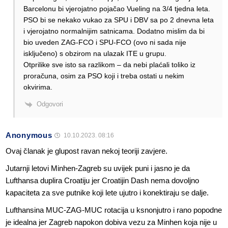
Barcelonu bi vjerojatno pojačao Vueling na 3/4 tjedna leta.
PSO bi se nekako vukao za SPU i DBV sa po 2 dnevna leta
i vjerojatno normalnijim satnicama. Dodatno mislim da bi
bio uveden ZAG-FCO i SPU-FCO (ovo ni sada nije
isključeno) s obzirom na ulazak ITE u grupu.
Otprilike sve isto sa razlikom – da nebi plaćali toliko iz
proračuna, osim za PSO koji i treba ostati u nekim
okvirima.
Odgovori
Anonymous
10.10.2023. 08:16
Ovaj članak je glupost ravan nekoj teoriji zavjere.
Jutarnji letovi Minhen-Zagreb su uvijek puni i jasno je da
Lufthansa duplira Croatiju jer Croatijin Dash nema dovoljno
kapaciteta za sve putnike koji lete ujutro i konektiraju se dalje.
Lufthansina MUC-ZAG-MUC rotacija u ksnonjutro i rano popodne
je idealna jer Zagreb napokon dobiva vezu za Minhen koja nije u