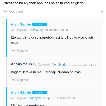
Prikazano na Ryanair app, ne i na sajtu kad se gleda.
Odgovori
Alen Šćuric
Author
Odgovori
Nikola
10.10.2023. 20:50
Eto ga, ali neka su zagrebomrsci tvrdili da to vise letjeti
nece
Odgovori
Anonymous
Odgovori
Alen Šćuric
10.10.2023. 21:33
Bogami letova nema u prodaji. Nijedan od ovih!
Odgovori
Alen Šćuric
Author
Odgovori
Anonymous
11.10.2023. 02:19
Nije istina u prodaji su.