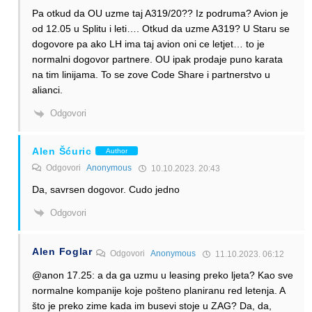
Pa otkud da OU uzme taj A319/20?? Iz podruma? Avion je
od 12.05 u Splitu i leti…. Otkud da uzme A319? U Staru se
dogovore pa ako LH ima taj avion oni ce letjet… to je
normalni dogovor partnere. OU ipak prodaje puno karata
na tim linijama. To se zove Code Share i partnerstvo u
alianci.
Odgovori
Alen Šćuric
Author
Odgovori
Anonymous
10.10.2023. 20:43
Da, savrsen dogovor. Cudo jedno
Odgovori
Alen Foglar
Odgovori
Anonymous
11.10.2023. 06:12
@anon 17.25: a da ga uzmu u leasing preko ljeta? Kao sve
normalne kompanije koje pošteno planiranu red letenja. A
što je preko zime kada im busevi stoje u ZAG? Da, da,