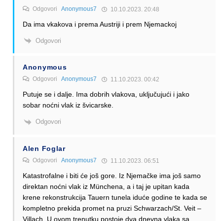
Odgovori
Anonymous7
10.10.2023. 20:48
Da ima vkakova i prema Austriji i prem Njemackoj
Odgovori
Anonymous
Odgovori
Anonymous7
11.10.2023. 00:42
Putuje se i dalje. Ima dobrih vlakova, uključujući i jako
sobar noćni vlak iz švicarske.
Odgovori
Alen Foglar
Odgovori
Anonymous7
11.10.2023. 06:51
Katastrofalne i biti će još gore. Iz Njemačke ima još samo
direktan noćni vlak iz Münchena, a i taj je upitan kada
krene rekonstrukcija Tauern tunela iduće godine te kada se
kompletno prekida promet na pruzi Schwarzach/St. Veit –
Villach. U ovom trenutku postoje dva dnevna vlaka sa