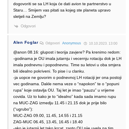
dogovoriti se sa LH koja će dati avion te partnerstvo u
Staru… Smijem vas pitati sa kojeg ste planeta upravo
sletjeli na Zemlju?
Odgovori
Alen Foglar
Odgovori
Anonymous
10.10.2023. 13:00
@anon 08.16: glupost i teorija zavjere? Pa krenimo redom:
-godinama je OU imala jutarnju i vecernju rotaciju dok je LH
imala podnevnu i popodnevnu. Time su letovi u oba smjera
bili idealno pokriveni. To pise i u clanku.
-ja uopce ne govorim o podnevnoj LH rotaciji jer ona postoji
vec godinama. Dakle nema veze o “napokon” te o “popuni
rupa” koje ostavlja OU. Taj let je imao “pauzu” u vrijeme
covida. Uz to kako je to “idealno” kada sada imamo rupu
na MUC-ZAG izmedju 11.45 i 21.15 dok je prije bilo
(“ugrubo”):
MUC-ZAG 09.00, 11.45, 14.55 i 21.15
ZAG-MUC 06.45, 13.45, 16.45 i 18.40
-ako je jutarnji let tako krcat, zasto OU nije uvela na tim