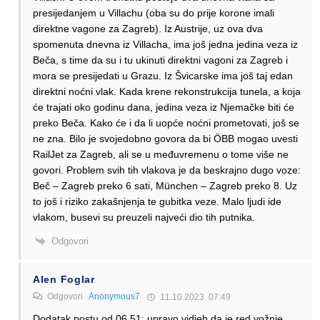
presijedanjem u Villachu (oba su do prije korone imali
direktne vagone za Zagreb). Iz Austrije, uz ova dva
spomenuta dnevna iz Villacha, ima još jedna jedina veza iz
Beča, s time da su i tu ukinuti direktni vagoni za Zagreb i
mora se presijedati u Grazu. Iz Švicarske ima još taj edan
direktni noćni vlak. Kada krene rekonstrukcija tunela, a koja
će trajati oko godinu dana, jedina veza iz Njemačke biti će
preko Beča. Kako će i da li uopće noćni prometovati, još se
ne zna. Bilo je svojedobno govora da bi ÖBB mogao uvesti
RailJet za Zagreb, ali se u međuvremenu o tome više ne
govori. Problem svih tih vlakova je da beskrajno dugo voze:
Beč – Zagreb preko 6 sati, München – Zagreb preko 8. Uz
to još i riziko zakašnjenja te gubitka veze. Malo ljudi ide
vlakom, busevi su preuzeli najveći dio tih putnika.
Odgovori
Alen Foglar
Odgovori
Anonymous7
11.10.2023. 07:49
Dodatak postu od 06.51: upravo vidjeh da je red vožnje