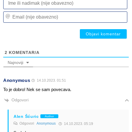
ili
n
Em
(n
(n
ob
ob
2
KOMENTAR/A
Najnoviji
Anonymous
14.10.2023. 01:51
To je dobro! Nek se sam povecava.
Odgovori
Alen Šćuric
Author
Odgovori
Anonymous
14.10.2023. 05:19