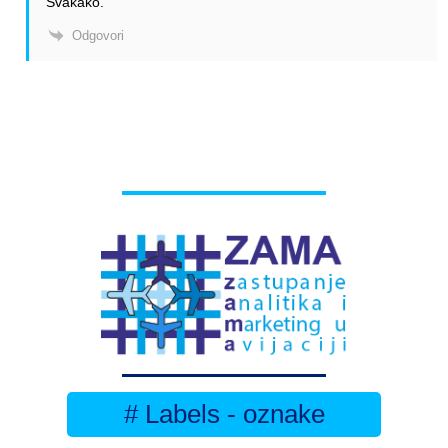
Svakako.
Odgovori
# Labels - oznake