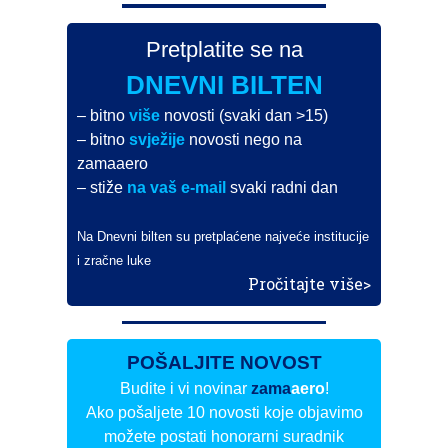
Pretplatite se na
DNEVNI BILTEN
– bitno
više
novosti (svaki dan >15)
– bitno
svježije
novosti nego na
zamaaero
– stiže
na vaš e-mail
svaki radni dan
Na Dnevni bilten su pretplaćene najveće institucije
i zračne luke
Pročitajte više>
POŠALJITE NOVOST
Budite i vi novinar
zama
aero
!
Ako pošaljete 10 novosti koje objavimo
možete postati honorarni suradnik