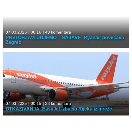
07.03.2025
|
00:16
|
49 komentara
PRVI OBJAVLJUJEMO – NAJAVE: Ryanair povećava
Zagreb
07.03.2025
|
00:15
|
33 komentara
OTKAZIVANJA: EasyJet izbacio Rijeku iz mreže