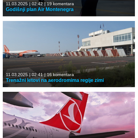
11.03.2025
|
02:42
|
19 komentara
Godišnji plan Air Montenegra
11.03.2025
|
02:41
|
16 komentara
Trenažni letovi na aerodromima regije zimi