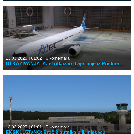
13.03.2025
|
01:02
|
6 komentara
OTKAZIVANJA: AJet otkazao dvije linije iz Prištine
13.03.2025
|
01:01
|
5 komentara
EKSKLUZIVNO: Brač 8 putnika u II. mjesecu