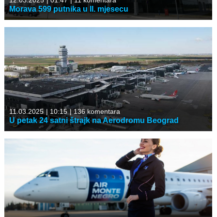
12.03.2025
|
01:47
|
11 komentara
Morava 599 putnika u II. mjesecu
11.03.2025
|
10:15
|
136 komentara
U petak 24 satni štrajk na Aerodromu Beograd