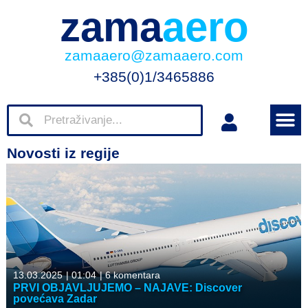
zama
aero
zamaaero@zamaaero.com
+385(0)1/3465886
Novosti iz regije
13.03.2025
|
01:04
|
6 komentara
PRVI OBJAVLJUJEMO – NAJAVE: Discover
povećava Zadar