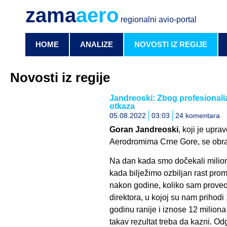
zama
aero
regionalni avio-portal
HOME
ANALIZE
NOVOSTI IZ REGIJE
Novosti iz regije
Jandreoski: Zbog profesionali
otkaza
05.08.2022
03:03
24 komentara
Goran Jandreoski
, koji je upra
Aerodromima Crne Gore, se obra
Na dan kada smo dočekali milion
kada bilježimo ozbiljan rast pro
nakon godine, koliko sam proveo
direktora, u kojoj su nam prihod
godinu ranije i iznose 12 miliona
takav rezultat treba da kazni. O