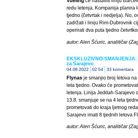
Vueling
će nastaviti liniju Barc
redu letenja. Kompanija planira le
tjedno (četvrtak i nedjelja). No,
zadržati i liniju Rim-Dubrovnik ci
operirati dva puta tjedno četvrtk
autor: Alen Šćuric, analitičar (Za
EKSKLUZIVNO-SMANJENJA: Fly
za Sarajevo
04.08.2022
02:54
33 komentara
Flynas
je smanjio broj letova na 
leta tjedno. Ovako će prometovati
letenja. Linija Jeddah-Sarajevo o
13.8. smanjuje se na 4 leta tjedno
prometovati do kraja ljetnog reda
Sarajevo imati 8 tjednih letova F
autor: Alen Šćuric, analitičar (Zag