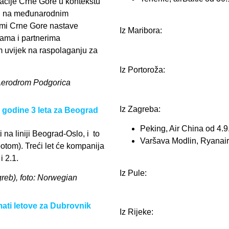
cije Crne Gore u kontekstu
aju na međunarodnim
omi Crne Gore nastave
Iz Maribora:
ama i partnerima
m uvijek na raspolaganju za
Iz Portoroža:
 Aerodrom Podgorica
Iz Zagreba:
godine 3 leta za Beograd
Peking, Air China od 4.9
i na liniji Beograd-Oslo, i to
Varšava Modlin, Ryanair
botom). Treći let će kompanija
i 2.1.
Iz Pule:
agreb), foto: Norwegian
ati letove za Dubrovnik
Iz Rijeke: