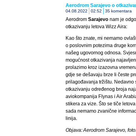
Aerodrom Sarajevo o otkazivan
04.08.2022
02:52
35 komentara
Aerodrom
Sarajevo
nam je odgov
otkazivanju letova Wizz Aira:
Kao što znate, mi nemamo ovlašt
o poslovnim potezima druge ko
našeg ugovornog odnosa. Svjesni
mogućnost otkazivanja najavljeni
prolazimo kroz izazovna vremena
gdje se dešavaju brze Ii česte pr
prilagođavanja tržištu. Nedavno
otkazivanju određenog broja naja
aviokompanija Flynas i Air Arab
stikera za vize. Što se tiče leto
sada nemamo zvanične informaci
linija.
Objava: Aerodrom Sarajevo, fot