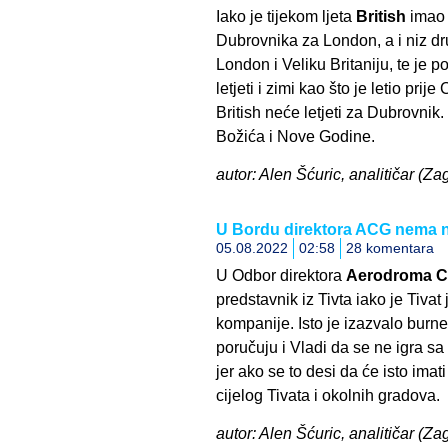
Iako je tijekom ljeta
British
imao v
Dubrovnika za London, a i niz dr
London i Veliku Britaniju, te je p
letjeti i zimi kao što je letio pri
British neće letjeti za Dubrovnik
Božića i Nove Godine.
autor: Alen Šćuric, analitičar (Zag
U Bordu direktora ACG nema ni
05.08.2022
02:58
28 komentara
U Odbor direktora
Aerodroma C
predstavnik iz Tivta iako je Tiv
kompanije. Isto je izazvalo burne
poručuju i Vladi da se ne igra s
jer ako se to desi da će isto ima
cijelog Tivata i okolnih gradova.
autor: Alen Šćuric, analitičar (Za