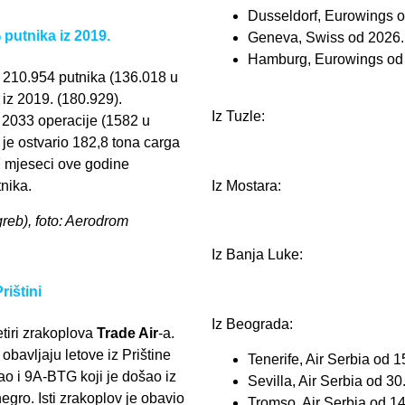
Dusseldorf, Eurowings 
 putnika iz 2019.
Geneva, Swiss od 2026.
Hamburg, Eurowings od
o 210.954 putnika (136.018 u
 iz 2019. (180.929).
Iz Tuzle:
 2033 operacije (1582 u
je ostvario 182,8 tona carga
 7 mjeseci ove godine
Iz Mostara:
nika.
greb), foto: Aerodrom
Iz Banja Luke:
rištini
Iz Beograda:
etiri zrakoplova
Trade Air
-a.
bavljaju letove iz Prištine
Tenerife, Air Serbia od 1
o i 9A-BTG koji je došao iz
Sevilla, Air Serbia od 30
egro. Isti zrakoplov je obavio
Tromso, Air Serbia od 14