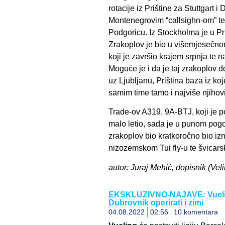
rotacije iz Prištine za Stuttgart i
Montenegrovim “callsighn-om” te 
Podgoricu. Iz Stockholma je u Pr
Zrakoplov je bio u višemjeseč
koji je završio krajem srpnja te n
Moguće je i da je taj zrakoplov d
uz Ljubljanu, Priština baza iz koje
samim time tamo i najviše njihov
Trade-ov A319, 9A-BTJ, koji je
malo letio, sada je u punom po
zrakoplov bio kratkoročno bio izn
nizozemskom Tui fly-u te švicar
autor: Juraj Mehić, dopisnik (Veli
EKSKLUZIVNO-NAJAVE: Vueling 
Dubrovnik operirati i zimi
04.08.2022
02:56
10 komentara