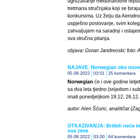
ugrožavanje međunarodne reputa
tretmana stručnjaka koji se bir
konkursima. Uz želju da Aerodr
uspješno poslovanje, svim koleg
zahvaljujem na saradnji i ostaje
sva stručna pitanja.
objava: Goran Jandreoski; foto:
NAJAVE: Norwegian oko nove 
05.08.2022
03:01
25 komentara
Norwegian
će i ove godine letjet
sa dva leta tjedno (srijedom i su
imati ponedjeljkom 19.12, 26.12. 
autor: Alen Šćuric, analitičar (Z
OTKAZIVANJA: British neće im
ove zime
05.08.2022
03:00
64 komentara