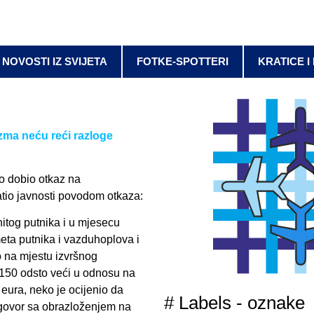
NOVOSTI IZ SVIJETA
FOTKE-SPOTTERI
KRATICE I
zma neću reći razloge
vo dobio otkaz na
tio javnosti povodom otkaza:
itog putnika i u mjesecu
meta putnika i vazduhoplova i
 na mjestu izvršnog
i 150 odsto veći u odnosu na
 eura, neko je ocijenio da
# Labels - oznake
dgovor sa obrazloženjem na