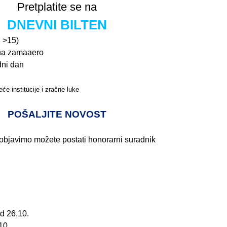
Pretplatite se na
DNEVNI BILTEN
n >15)
na zamaaero
dni dan
će institucije i zračne luke
Pročitajte više>
POŠALJITE NOVOST
 objavimo možete postati honorarni suradnik
d 26.10.
10.