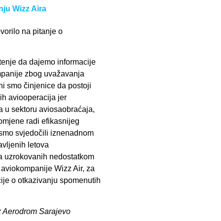
ju Wizz Aira
orilo na pitanje o
enje da dajemo informacije
mpanije zbog uvažavanja
 smo činjenice da postoji
h aviooperacija jer
 u sektoru aviosaobraćaja,
omjene radi efikasnijeg
 smo svjedočili iznenadnom
vljenih letova
ia uzrokovanih nedostatkom
va aviokompanije Wizz Air, za
je o otkazivanju spomenutih
o: Aerodrom Sarajevo