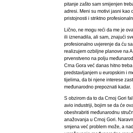
pitanje zašto sam smijenjen treba
adresi. Meni su motivi jasni kao d
pristojnosti i striktno profesiona
Lično, ne mogu reći da me je ova
ili iznenadila, ali sam, znajući s
profesionalno uvjerenje da ću sa
realizujem ozbiljne planove na 
prvenstveno na polju međunarodne
Crna Gora već danas hitno treba 
predstavljanjem u europskim i 
tijelima, da bi njene interese zas
međunarodno prepoznati kadar.
S obzirom da to da Crnoj Gori fali
avio industriji, bojim se da će o
obeshrabriti međunarodnu stručnu
anažovanja u Crnoj Gori. Naravn
smjena već problem može, a na