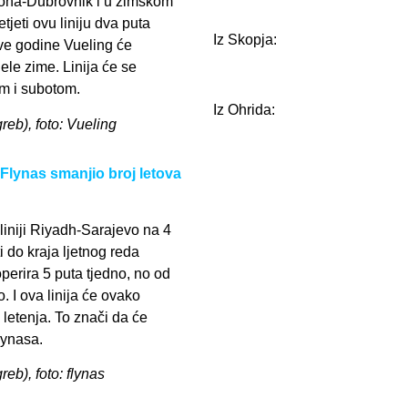
elona-Dubrovnik i u zimskom
tjeti ovu liniju dva puta
Iz Skopja:
 ove godine Vueling će
jele zime. Linija će se
om i subotom.
Iz Ohrida:
greb), foto: Vueling
nas smanjio broj letova
liniji Riyadh-Sarajevo na 4
 do kraja ljetnog reda
perira 5 puta tjedno, no od
. I ova linija će ovako
 letenja. To znači da će
lynasa.
reb), foto: flynas