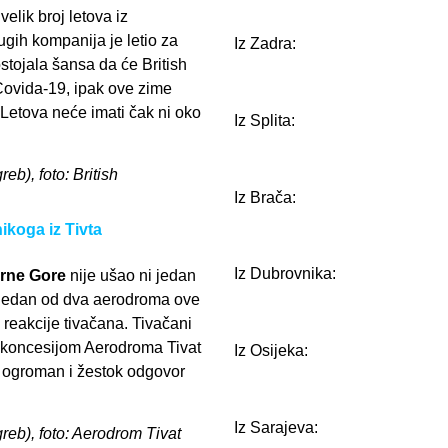
elik broj letova iz
ugih kompanija je letio za
Iz Zadra:
ostojala šansa da će British
je Covida-19, ipak ove zime
. Letova neće imati čak ni oko
Iz Splita:
reb), foto: British
Iz Brača:
koga iz Tivta
Iz Dubrovnika:
rne Gore
nije ušao ni jedan
at jedan od dva aerodroma ove
 reakcije tivačana. Tivačani
a koncesijom Aerodroma Tivat
Iz Osijeka:
ti ogroman i žestok odgovor
Iz Sarajeva:
greb), foto: Aerodrom Tivat