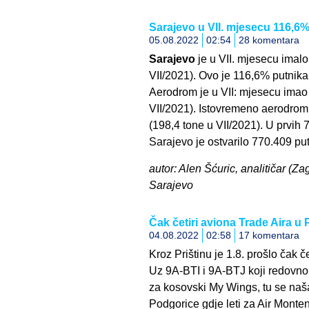
Sarajevo u VII. mjesecu 116,6%
05.08.2022
02:54
28 komentara
Sarajevo
je u VII. mjesecu imal
VII/2021). Ovo je 116,6% putnika
Aerodrom je u VII: mjesecu imao
VII/2021). Istovremeno aerodrom 
(198,4 tone u VII/2021). U prvih
Sarajevo je ostvarilo 770.409 put
autor: Alen Šćuric, analitičar (Za
Sarajevo
Čak četiri aviona Trade Aira u P
04.08.2022
02:58
17 komentara
Kroz Prištinu je 1.8. prošlo čak č
Uz 9A-BTI i 9A-BTJ koji redovno o
za kosovski My Wings, tu se naša
Podgorice gdje leti za Air Monten