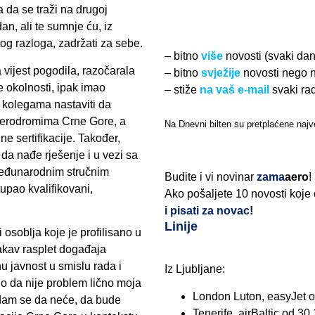
 da se traži na drugoj
an, ali te sumnje ću, iz
lnog razloga, zadržati za sebe.
– bitno
više
novosti (svaki da
 vijest pogodila, razočarala
– bitno
svježije
novosti nego 
ve okolnosti, ipak imao
– stiže
na vaš e-mail
svaki ra
 kolegama nastaviti da
Aerodromima Crne Gore, a
Na Dnevni bilten su pretplaćene najve
 sertifikacije. Također,
da nađe rješenje i u vezi sa
međunarodnim stručnim
Budite i vi novinar
zama
aero
!
tupao kvalifikovani,
Ako pošaljete 10 novosti koje
i pisati za novac!
Linije
 osoblja koje je profilisano u
vakav rasplet događaja
 javnost u smislu rada i
Iz Ljubljane:
o da nije problem lično moja
London Luton, easyJet o
dam se da neće, da bude
Tenerife, airBaltic od 30.