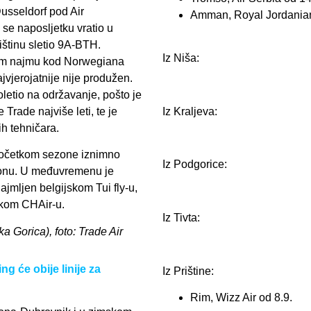
 Dusseldorf pod Air
Amman, Royal Jordanian
se naposljetku vratio u
ištinu sletio 9A-BTH.
Iz Niša:
nom najmu kod Norwegiana
ajvjerojatnije nije produžen.
oletio na održavanje, pošto je
Iz Kraljeva:
 Trade najviše leti, te je
ih tehničara.
 početkom sezone iznimno
Iz Podgorice:
gonu. U međuvremenu je
ajmljen belgijskom Tui fly-u,
skom CHAir-u.
Iz Tivta:
ka Gorica), foto: Trade Air
će obije linije za
Iz Prištine:
Rim, Wizz Air od 8.9.