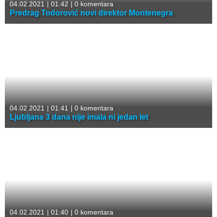
04.02.2021
|
01:42
|
0 komentara
Predrag Todorović novi direktor Montenegra
04.02.2021
|
01:41
|
0 komentara
Ljubljana 3 dana nije imala ni jedan let
04.02.2021
|
01:40
|
0 komentara