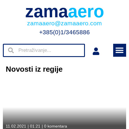
zama
aero
zamaaero@zamaaero.com
+385(0)1/3465886
Novosti iz regije
11.02.2021
|
01:21
|
0 komentara