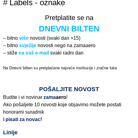
# Labels - oznake
Pretplatite se na
DNEVNI BILTEN
– bitno
više
novosti (svaki dan >15)
– bitno
svježije
novosti nego na zamaaero
– stiže
na vaš e-mail
svaki radni dan
Na Dnevni bilten su pretplaćene najveće institucije i zračne luke
Pročitajte više>
POŠALJITE NOVOST
Budite i vi novinar
zama
aero
!
Ako pošaljete 10 novosti koje objavimo možete postati
honorarni suradnik
i pisati za novac!
Linije