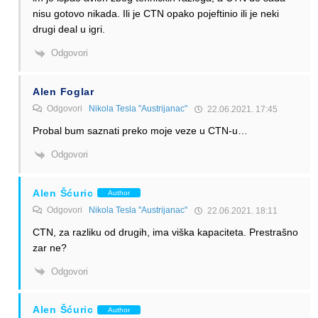
nisu gotovo nikada. Ili je CTN opako pojeftinio ili je neki
drugi deal u igri.
Odgovori
Alen Foglar
Odgovori
Nikola Tesla "Austrijanac"
22.06.2021. 17:45
Probal bum saznati preko moje veze u CTN-u…
Odgovori
Alen Šćuric
Author
Odgovori
Nikola Tesla "Austrijanac"
22.06.2021. 18:11
CTN, za razliku od drugih, ima viška kapaciteta. Prestrašno
zar ne?
Odgovori
Alen Šćuric
Author