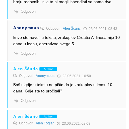
broju redovnih linija to bi mogli ishendlati sa samo dva.
Odgovori
Anonymous
Odgovori
Alen Šćuric
23.06.2021. 08:43
krivo ste naveli u tekstu, zrakoplov Croatia Airlinesa nije 10
dana u leasu, operativno svega 5.
Odgovori
Alen Šćuric
Author
Odgovori
Anonymous
23.06.2021. 10:50
Baš nigdje u tekstu ne pište da je zrakoplov u leasu 10
dana. Gdje ste to pročitali?
Odgovori
Alen Šćuric
Author
Odgovori
Alen Foglar
23.06.2021. 02:08