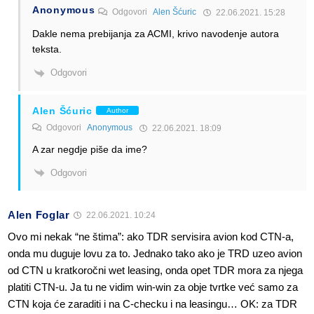
Anonymous
Odgovori
Alen Šćuric
22.06.2021. 15:28
Dakle nema prebijanja za ACMI, krivo navodenje autora
teksta.
Odgovori
Alen Šćuric
Author
Odgovori
Anonymous
22.06.2021. 18:09
A zar negdje piše da ime?
Odgovori
Alen Foglar
22.06.2021. 10:24
Ovo mi nekak “ne štima”: ako TDR servisira avion kod CTN-a,
onda mu duguje lovu za to. Jednako tako ako je TRD uzeo avion
od CTN u kratkoročni wet leasing, onda opet TDR mora za njega
platiti CTN-u. Ja tu ne vidim win-win za obje tvrtke već samo za
CTN koja će zaraditi i na C-checku i na leasingu… OK: za TDR