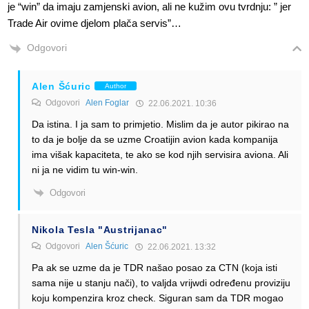
je “win” da imaju zamjenski avion, ali ne kužim ovu tvrdnju: ” jer
Trade Air ovime djelom plača servis”…
Odgovori
Alen Šćuric
Author
Odgovori
Alen Foglar
22.06.2021. 10:36
Da istina. I ja sam to primjetio. Mislim da je autor pikirao na
to da je bolje da se uzme Croatijin avion kada kompanija
ima višak kapaciteta, te ako se kod njih servisira aviona. Ali
ni ja ne vidim tu win-win.
Odgovori
Nikola Tesla "Austrijanac"
Odgovori
Alen Šćuric
22.06.2021. 13:32
Pa ak se uzme da je TDR našao posao za CTN (koja isti
sama nije u stanju nači), to valjda vrijwdi određenu proviziju
koju kompenzira kroz check. Siguran sam da TDR mogao