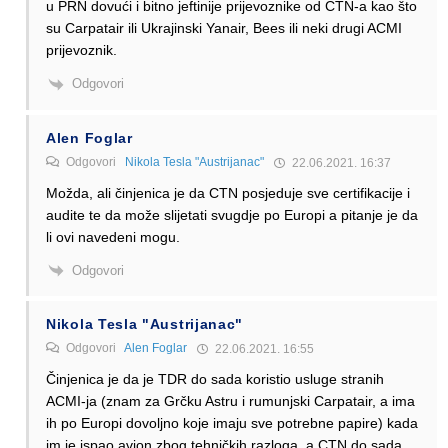
u PRN dovući i bitno jeftinije prijevoznike od CTN-a kao što
su Carpatair ili Ukrajinski Yanair, Bees ili neki drugi ACMI
prijevoznik.
Odgovori
Alen Foglar
Odgovori
Nikola Tesla "Austrijanac"
22.06.2021. 16:37
Možda, ali činjenica je da CTN posjeduje sve certifikacije i
audite te da može slijetati svugdje po Europi a pitanje je da
li ovi navedeni mogu.
Odgovori
Nikola Tesla "Austrijanac"
Odgovori
Alen Foglar
22.06.2021. 16:55
Činjenica je da je TDR do sada koristio usluge stranih
ACMI-ja (znam za Grčku Astru i rumunjski Carpatair, a ima
ih po Europi dovoljno koje imaju sve potrebne papire) kada
im je ispao avion zbog tehničkih razloga, a CTN do sada