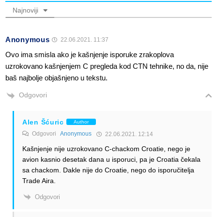
Najnoviji
Anonymous
22.06.2021. 11:37
Ovo ima smisla ako je kašnjenje isporuke zrakoplova
uzrokovano kašnjenjem C pregleda kod CTN tehnike, no da, nije
baš najbolje objašnjeno u tekstu.
Odgovori
Alen Šćuric
Author
Odgovori
Anonymous
22.06.2021. 12:14
Kašnjenje nije uzrokovano C-chackom Croatie, nego je
avion kasnio desetak dana u isporuci, pa je Croatia čekala
sa chackom. Dakle nije do Croatie, nego do isporučitelja
Trade Aira.
Odgovori