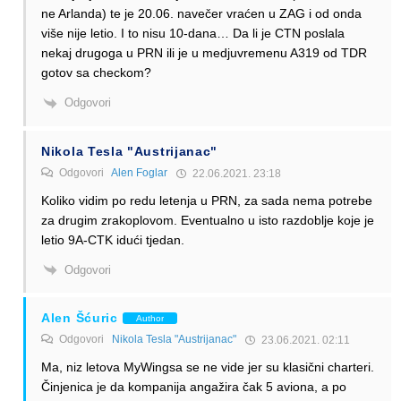
ne Arlanda) te je 20.06. navečer vraćen u ZAG i od onda
više nije letio. I to nisu 10-dana… Da li je CTN poslala
nekaj drugoga u PRN ili je u medjuvremenu A319 od TDR
gotov sa checkom?
Odgovori
Nikola Tesla "Austrijanac"
Odgovori
Alen Foglar
22.06.2021. 23:18
Koliko vidim po redu letenja u PRN, za sada nema potrebe
za drugim zrakoplovom. Eventualno u isto razdoblje koje je
letio 9A-CTK idući tjedan.
Odgovori
Alen Šćuric
Author
Odgovori
Nikola Tesla "Austrijanac"
23.06.2021. 02:11
Ma, niz letova MyWingsa se ne vide jer su klasični charteri.
Činjenica je da kompanija angažira čak 5 aviona, a po