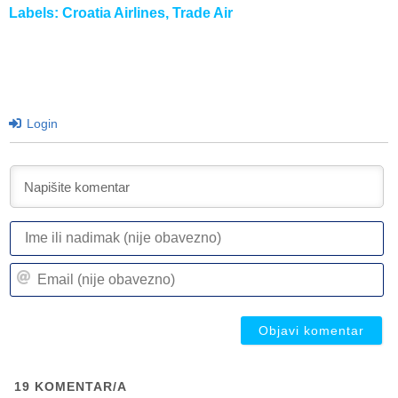
Labels:
Croatia Airlines
,
Trade Air
Login
I
ili
n
Em
(n
(n
ob
ob
19
KOMENTAR/A