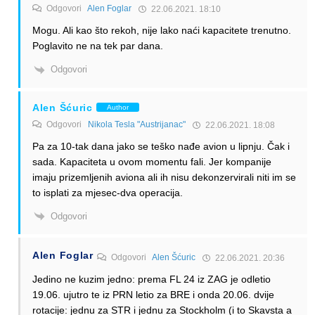
Odgovori
Alen Foglar
22.06.2021. 18:10
Mogu. Ali kao što rekoh, nije lako naći kapacitete trenutno.
Poglavito ne na tek par dana.
Odgovori
Alen Šćuric
Author
Odgovori
Nikola Tesla "Austrijanac"
22.06.2021. 18:08
Pa za 10-tak dana jako se teško nađe avion u lipnju. Čak i
sada. Kapaciteta u ovom momentu fali. Jer kompanije
imaju prizemljenih aviona ali ih nisu dekonzervirali niti im se
to isplati za mjesec-dva operacija.
Odgovori
Alen Foglar
Odgovori
Alen Šćuric
22.06.2021. 20:36
Jedino ne kuzim jedno: prema FL 24 iz ZAG je odletio
19.06. ujutro te iz PRN letio za BRE i onda 20.06. dvije
rotacije: jednu za STR i jednu za Stockholm (i to Skavsta a