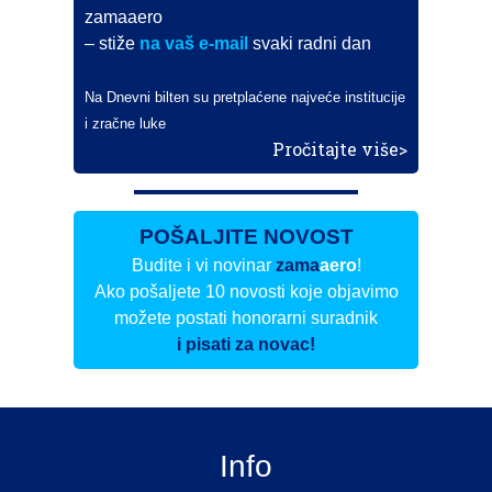
zamaaero
– stiže
na vaš e-mail
svaki radni dan
Na Dnevni bilten su pretplaćene najveće institucije
i zračne luke
Pročitajte više>
POŠALJITE NOVOST
Budite i vi novinar
zama
aero
!
Ako pošaljete 10 novosti koje objavimo
možete postati honorarni suradnik
i pisati za novac!
Info