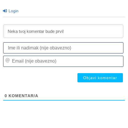
Login
I
ili
n
Em
(n
(n
ob
ob
0
KOMENTAR/A