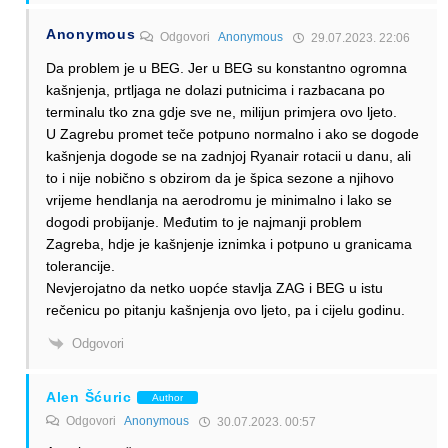
Anonymous
Odgovori
Anonymous
29.07.2023. 22:06
Da problem je u BEG. Jer u BEG su konstantno ogromna
kašnjenja, prtljaga ne dolazi putnicima i razbacana po
terminalu tko zna gdje sve ne, milijun primjera ovo ljeto.
U Zagrebu promet teče potpuno normalno i ako se dogode
kašnjenja dogode se na zadnjoj Ryanair rotacii u danu, ali
to i nije nobično s obzirom da je špica sezone a njihovo
vrijeme hendlanja na aerodromu je minimalno i lako se
dogodi probijanje. Međutim to je najmanji problem
Zagreba, hdje je kašnjenje iznimka i potpuno u granicama
tolerancije.
Nevjerojatno da netko uopće stavlja ZAG i BEG u istu
rečenicu po pitanju kašnjenja ovo ljeto, pa i cijelu godinu.
Odgovori
Alen Šćuric
Author
Odgovori
Anonymous
30.07.2023. 00:57