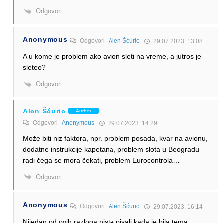
Odgovori
Anonymous
Odgovori
Alen Šćuric
29.07.2023. 13:08
A u kome je problem ako avion sleti na vreme, a jutros je
sleteo?
Odgovori
Alen Šćuric
Author
Odgovori
Anonymous
29.07.2023. 14:29
Može biti niz faktora, npr. problem posada, kvar na avionu,
dodatne instrukcije kapetana, problem slota u Beogradu
radi čega se mora čekati, problem Eurocontrola…
Odgovori
Anonymous
Odgovori
Alen Šćuric
29.07.2023. 16:14
Nijedan od ovih razloga niste pisali kada je bila tema