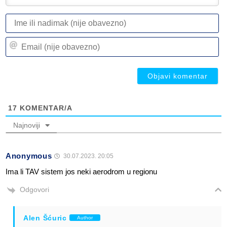
I
ili
n
Em
(n
(n
ob
ob
17
KOMENTAR/A
Najnoviji
Anonymous
30.07.2023. 20:05
Ima li TAV sistem jos neki aerodrom u regionu
Odgovori
Alen Šćuric
Author