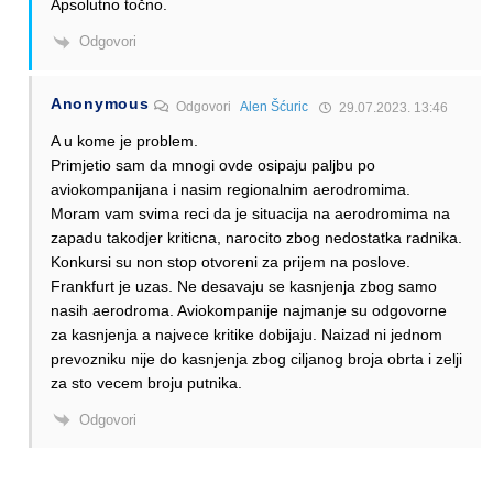
Apsolutno točno.
Odgovori
Anonymous
Odgovori
Alen Šćuric
29.07.2023. 13:46
A u kome je problem.
Primjetio sam da mnogi ovde osipaju paljbu po
aviokompanijana i nasim regionalnim aerodromima.
Moram vam svima reci da je situacija na aerodromima na
zapadu takodjer kriticna, narocito zbog nedostatka radnika.
Konkursi su non stop otvoreni za prijem na poslove.
Frankfurt je uzas. Ne desavaju se kasnjenja zbog samo
nasih aerodroma. Aviokompanije najmanje su odgovorne
za kasnjenja a najvece kritike dobijaju. Naizad ni jednom
prevozniku nije do kasnjenja zbog ciljanog broja obrta i zelji
za sto vecem broju putnika.
Odgovori