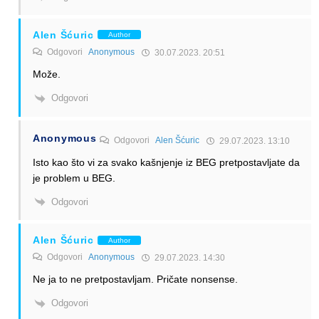
Alen Šćuric
Author
Odgovori
Anonymous
30.07.2023. 20:51
Može.
Odgovori
Anonymous
Odgovori
Alen Šćuric
29.07.2023. 13:10
Isto kao što vi za svako kašnjenje iz BEG pretpostavljate da
je problem u BEG.
Odgovori
Alen Šćuric
Author
Odgovori
Anonymous
29.07.2023. 14:30
Ne ja to ne pretpostavljam. Pričate nonsense.
Odgovori