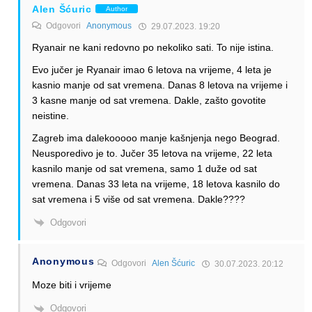
Alen Šćuric
Author
Odgovori
Anonymous
29.07.2023. 19:20
Ryanair ne kani redovno po nekoliko sati. To nije istina.
Evo jučer je Ryanair imao 6 letova na vrijeme, 4 leta je
kasnio manje od sat vremena. Danas 8 letova na vrijeme i
3 kasne manje od sat vremena. Dakle, zašto govotite
neistine.
Zagreb ima dalekooooo manje kašnjenja nego Beograd.
Neusporedivo je to. Jučer 35 letova na vrijeme, 22 leta
kasnilo manje od sat vremena, samo 1 duže od sat
vremena. Danas 33 leta na vrijeme, 18 letova kasnilo do
sat vremena i 5 više od sat vremena. Dakle????
Odgovori
Anonymous
Odgovori
Alen Šćuric
30.07.2023. 20:12
Moze biti i vrijeme
Odgovori