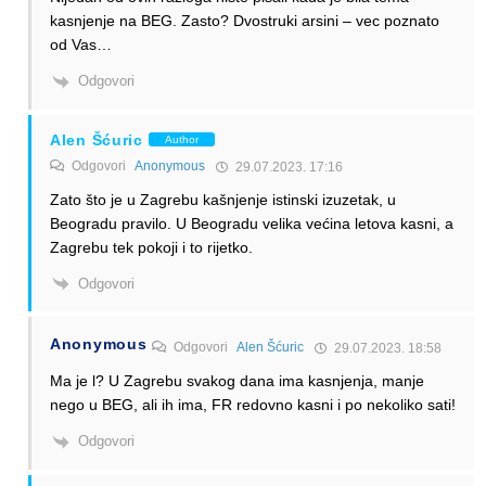
kasnjenje na BEG. Zasto? Dvostruki arsini – vec poznato
od Vas…
Odgovori
Alen Šćuric
Author
Odgovori
Anonymous
29.07.2023. 17:16
Zato što je u Zagrebu kašnjenje istinski izuzetak, u
Beogradu pravilo. U Beogradu velika većina letova kasni, a
Zagrebu tek pokoji i to rijetko.
Odgovori
Anonymous
Odgovori
Alen Šćuric
29.07.2023. 18:58
Ma je l? U Zagrebu svakog dana ima kasnjenja, manje
nego u BEG, ali ih ima, FR redovno kasni i po nekoliko sati!
Odgovori