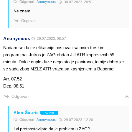
Odgovori
Anonymous
30.07.2023. 20:51
Ne znam.
Odgovori
Anonymous
29.07.2023. 08:57
Nadam se da ce efikasnije poslovati sa ovim turskim
programima. Jutros je ZAG obrtao JU ATR impresivnih 59
minuta. Dakle duplo duze nego sto je planirano, to nije dobro jer
se sada zbog MZLZ ATR vraca sa kasnjenjem u Beograd.
Arr. 07.52
Dep. 08.51
Odgovori
Alen Šćuric
Author
Odgovori
Anonymous
29.07.2023. 12:20
I vi pretpostavljate da je problem u ZAG?