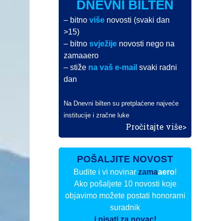
DNEVNI BILTEN
– bitno
više
novosti (svaki dan
>15)
– bitno
svježije
novosti nego na
zamaaero
– stiže
na vaš e-mail
svaki radni
dan
Na Dnevni bilten su pretplaćene najveće
institucije i zračne luke
Pročitajte više>
POŠALJITE NOVOST
Budite i vi novinar
zama
aero
!
Ako pošaljete 10 novosti koje
objavimo možete postati honorarni
suradnik
i pisati za novac!