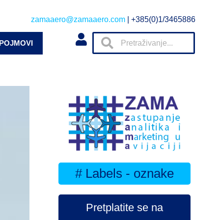
zamaaero@zamaaero.com
| +385(0)1/3465886
 POJMOVI
# Labels - oznake
Pretplatite se na