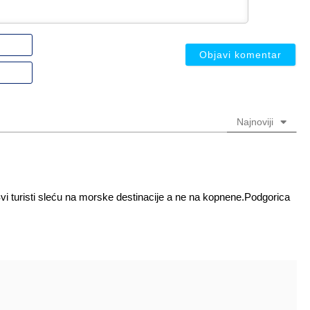
Ime
ili
nadimak
Email
(nije
(nije
obavezno)
obavezno)
Najnoviji
vi turisti sleću na morske destinacije a ne na kopnene.Podgorica
.