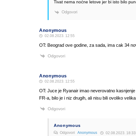
Tivat nema noćne letove jer bi isto bilo p
Odgovori
Anonymous
02.08.2023. 12:55
OT: Beograd ove godine, za sada, ima cak 34 no
Odgovori
Anonymous
02.08.2023. 12:55
OT: Juce je Ryanair imao neverovatno kasnjenje od
FR-a, bilo je i niz drugih, ali nisu bili ovoliko velika
Odgovori
Anonymous
Odgovori
Anonymous
02.08.2023. 18:33