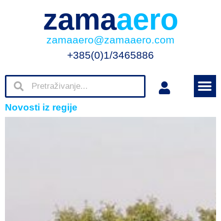
zama
aero
zamaaero@zamaaero.com
+385(0)1/3465886
Novosti iz regije