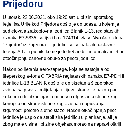
Prijedoru
U utorak, 22.06.2021. oko 19:20 sati u blizini sportskog
letjelišta Urije kod Prijedora došlo je do udesa, u kojem je
sudjelovala zrakoplovna jedrilica Blanik L-13, registarskih
oznaka E7-5335, serijski broj 174914, vlasništvo Aero kluba
“Prijedor” iz Prijedora. U jedrilici su se nalazili nastavnik
letenja A.LJ. i putnik, kome je to trebao biti informativni let pri
otpočinjanju osnovne obuke za pilota jedrilice.
Nakon polijetanja aero-zaprege, koja se sastojala od
šleperskog aviona CITABRIA registarskih oznaka E7-PDH ii
jedrilice L-13 BLANIK došlo je do skretanja šleperskog
aviona sa pravca polijetanja u lijevu strane, te nakon par
sekundi i do otkačinjanja odnosno otpuštanja šleperskog
konopca od strane šleperskog aviona i napuštanja
sigurnosti poletno-sletne staze. Nakon otkačinjanja pilot
jedrilice je uspio da stabilizira jedrilicu u planiranje, ali je
zbog male visine i blizine objekata morao na napravi oštriji