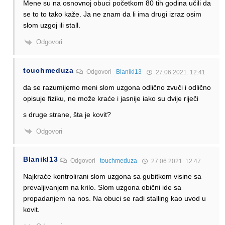
Mene su na osnovnoj obuci početkom 80 tih godina učili da
se to to tako kaže. Ja ne znam da li ima drugi izraz osim
slom uzgoj ili stall.
Odgovori
touchmeduza
Odgovori
Blanikl13
27.06.2021. 12:41
da se razumijemo meni slom uzgona odlično zvuči i odlično
opisuje fiziku, ne može kraće i jasnije iako su dvije riječi
s druge strane, šta je kovit?
Odgovori
Blanikl13
Odgovori
touchmeduza
27.06.2021. 12:47
Najkraće kontrolirani slom uzgona sa gubitkom visine sa
prevaljivanjem na krilo. Slom uzgona obični ide sa
propadanjem na nos. Na obuci se radi stalling kao uvod u
kovit.