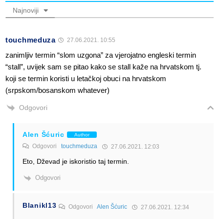
Najnoviji
touchmeduza
27.06.2021. 10:55
zanimljiv termin “slom uzgona” za vjerojatno engleski termin
“stall”, uvijek sam se pitao kako se stall kaže na hrvatskom tj.
koji se termin koristi u letačkoj obuci na hrvatskom
(srpskom/bosanskom whatever)
Odgovori
Alen Šćuric
Author
Odgovori
touchmeduza
27.06.2021. 12:03
Eto, Dževad je iskoristio taj termin.
Odgovori
Blanikl13
Odgovori
Alen Šćuric
27.06.2021. 12:34