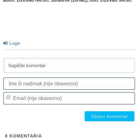
Login
I
ili
n
Em
(n
(n
ob
ob
8
KOMENTAR/A