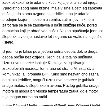
zaokret kako ne bi udario u kuću koja je bila ispred njega.
Vjerojatno zbog male brzine, male visine a oštrijeg zaokreta
došlo je do sloma uzgona na jedrilici i ona je udarila
prednjim krajem – nosom u zemlju, zatim lijevim krilom i
zarotirala se te se zaustavila u bašti obližnje kuće, pored
domaćina koji je obrađivao baštu. Nakon otpuštanja jedrilice
šleperski avion je nastavio let i sigurno se vratio na letjelište
i sletio.
U jedrilici je lakše povrijeđena jedna osoba, dok je druga
osoba prošla bez ozljeda. Jedrilica je totalno uništena.
Uzrok ove nesreće ispituje Komisija za ispitivanje
zrakoplovnih nesreća, formirana od strane Ministarstva
komunikacija i prometa BiH. Kako smo nezvanično saznali
od pilota jedrilice, mogući uzrok ove nesreće je gubitak
snage motora u šleperskom avionu. Razlog gubitka snage
motora bi mogla biti visoka temperatura zraka, gdje motor
nije mogao normalno raditi.
autor: Dževad Mešić, suradnik (Bihać), foto: Dževad Mešić