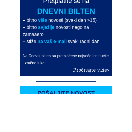
Pretplatite se na
DNEVNI BILTEN
– bitno
više
novosti (svaki dan >15)
– bitno
svježije
novosti nego na
zamaaero
– stiže
na vaš e-mail
svaki radni dan
Na Dnevni bilten su pretplaćene najveće institucije
i zračne luke
Pročitajte više>
POŠALJITE NOVOST
Budite i vi novinar
zama
aero
!
Ako pošaljete 10 novosti koje objavimo
možete postati honorarni suradnik
i pisati za novac!