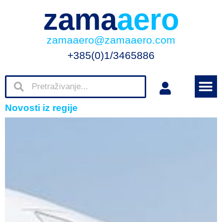
zama
aero
zamaaero@zamaaero.com
+385(0)1/3465886
Novosti iz regije