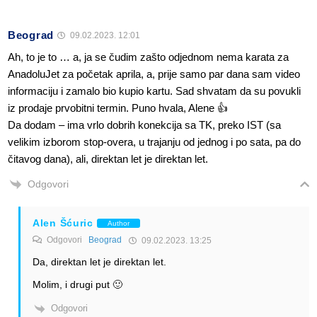
Beograd
09.02.2023. 12:01
Ah, to je to … a, ja se čudim zašto odjednom nema karata za
AnadoluJet za početak aprila, a, prije samo par dana sam video
informaciju i zamalo bio kupio kartu. Sad shvatam da su povukli
iz prodaje prvobitni termin. Puno hvala, Alene 👍
Da dodam – ima vrlo dobrih konekcija sa TK, preko IST (sa
velikim izborom stop-overa, u trajanju od jednog i po sata, pa do
čitavog dana), ali, direktan let je direktan let.
Odgovori
Alen Šćuric
Author
Odgovori
Beograd
09.02.2023. 13:25
Da, direktan let je direktan let.
Molim, i drugi put 🙂
Odgovori