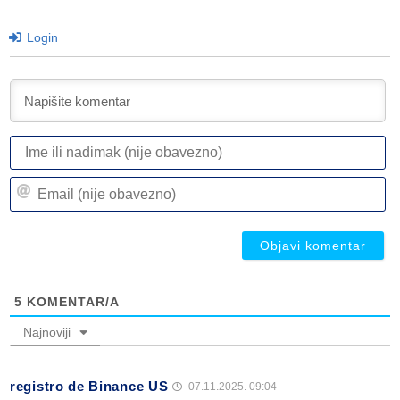
Login
I
ili
n
Em
(n
(n
ob
ob
5
KOMENTAR/A
Najnoviji
registro de Binance US
07.11.2025. 09:04