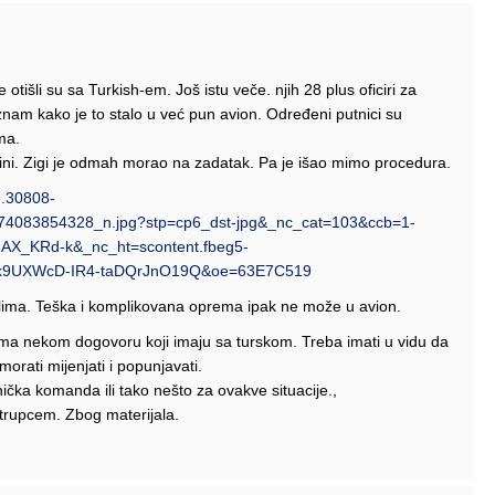
e otišli su sa Turkish-em. Još istu veče. njih 28 plus oficiri za
znam kako je to stalo u već pun avion. Određeni putnici su
ma.
bini. Zigi je odmah morao na zadatak. Pa je išao mimo procedura.
9.30808-
083854328_n.jpg?stp=cp6_dst-jpg&_nc_cat=103&ccb=1-
AX_KRd-k&_nc_ht=scontent.fbeg5-
kk9UXWcD-IR4-taDQrJnO19Q&oe=63E7C519
ozilima. Teška i komplikovana oprema ipak ne može u avion.
 prema nekom dogovoru koji imaju sa turskom. Treba imati u vidu da
orati mijenjati i popunjavati.
ička komanda ili tako nešto za ovakve situacije.,
otrupcem. Zbog materijala.