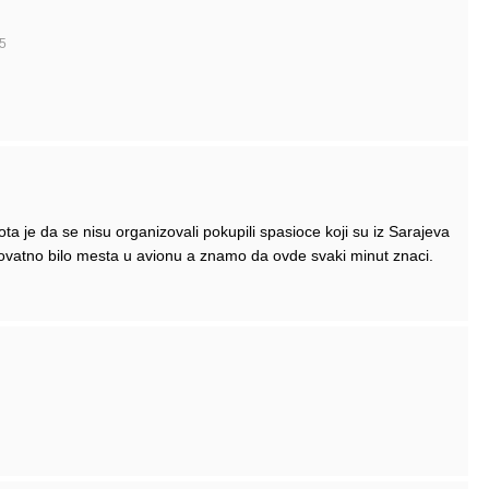
5
ta je da se nisu organizovali pokupili spasioce koji su iz Sarajeva
ovatno bilo mesta u avionu a znamo da ovde svaki minut znaci.