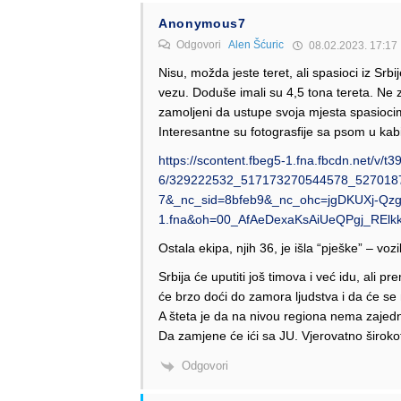
Anonymous7
Odgovori
Alen Šćuric
08.02.2023. 17:17
Nisu, možda jeste teret, ali spasioci iz Srbij
vezu. Doduše imali su 4,5 tona tereta. Ne 
zamoljeni da ustupe svoja mjesta spasioci
Interesantne su fotograsfije sa psom u ka
https://scontent.fbeg5-1.fna.fbcdn.net/v/t3
6/329222532_517173270544578_52701874
7&_nc_sid=8bfeb9&_nc_ohc=jgDKUXj-Qzg
1.fna&oh=00_AfAeDexaKsAiUeQPgj_REl
Ostala ekipa, njih 36, je išla “pješke” – v
Srbija će uputiti još timova i već idu, ali
će brzo doći do zamora ljudstva i da će se m
A šteta je da na nivou regiona nema zajedn
Da zamjene će ići sa JU. Vjerovatno širok
Odgovori