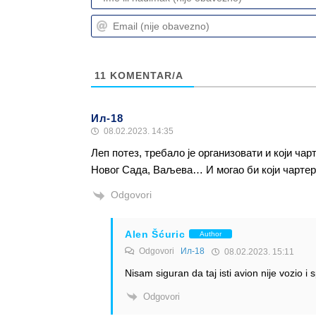
11
KOMENTAR/A
Ил-18
08.02.2023. 14:35
Леп потез, требало је организовати и који ча
Новог Сада, Ваљева… И могао би који чартер 
Odgovori
Alen Šćuric
Author
Odgovori
Ил-18
08.02.2023. 15:11
Nisam siguran da taj isti avion nije vozio i 
Odgovori