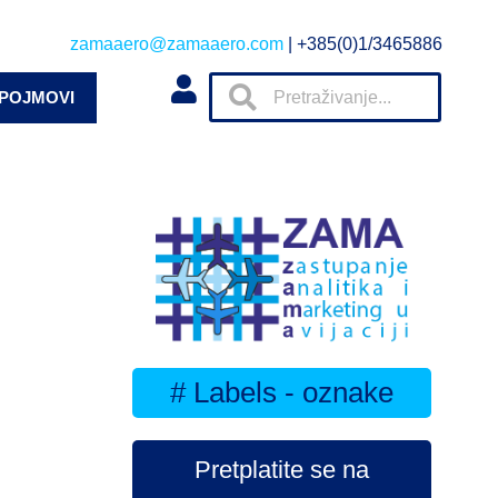
zamaaero@zamaaero.com
| +385(0)1/3465886
 POJMOVI
# Labels - oznake
Pretplatite se na