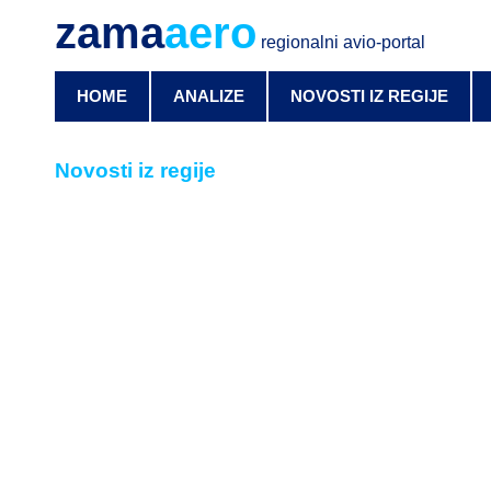
zama
aero
regionalni avio-portal
HOME
ANALIZE
NOVOSTI IZ REGIJE
Novosti iz regije