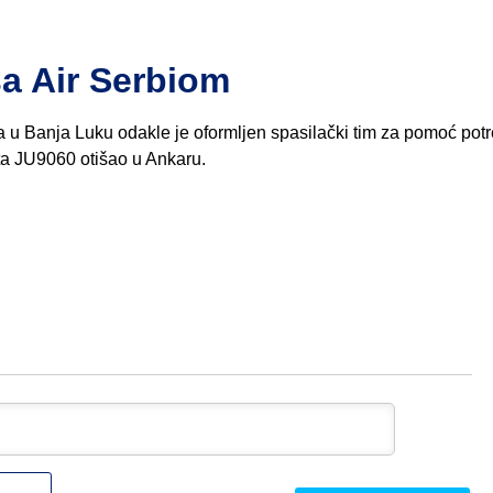
sa Air Serbiom
 u Banja Luku odakle je oformljen spasilački tim za pomoć pot
ta JU9060 otišao u Ankaru.
Ime