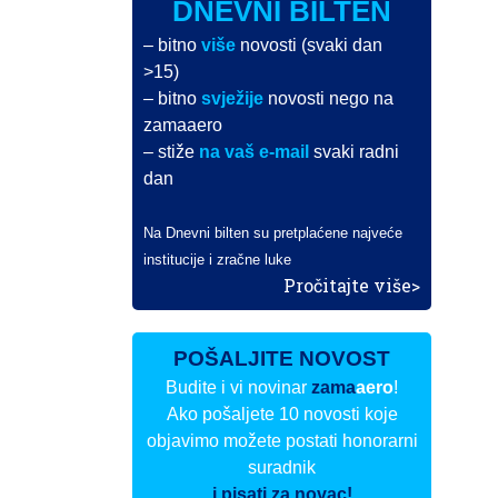
DNEVNI BILTEN
– bitno
više
novosti (svaki dan
>15)
– bitno
svježije
novosti nego na
zamaaero
– stiže
na vaš e-mail
svaki radni
dan
Na Dnevni bilten su pretplaćene najveće
institucije i zračne luke
Pročitajte više>
POŠALJITE NOVOST
Budite i vi novinar
zama
aero
!
Ako pošaljete 10 novosti koje
objavimo možete postati honorarni
suradnik
i pisati za novac!