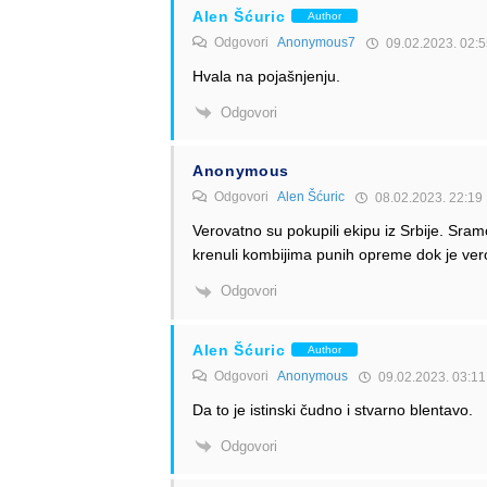
Alen Šćuric
Author
Odgovori
Anonymous7
09.02.2023. 02:5
Hvala na pojašnjenju.
Odgovori
Anonymous
Odgovori
Alen Šćuric
08.02.2023. 22:19
Verovatno su pokupili ekipu iz Srbije. Sramo
krenuli kombijima punih opreme dok je ver
Odgovori
Alen Šćuric
Author
Odgovori
Anonymous
09.02.2023. 03:11
Da to je istinski čudno i stvarno blentavo.
Odgovori