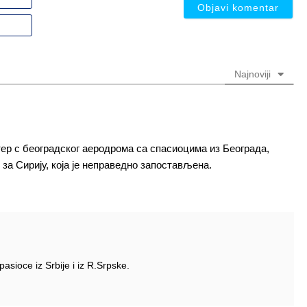
ili
nadimak
Email
(nije
(nije
obavezno)
obavezno)
Najnoviji
ртер с београдског аеродрома са спасиоцима из Београда,
за Сирију, која је неправедно запостављена.
spasioce iz Srbije i iz R.Srpske.