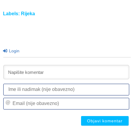
Labels:
Rijeka
Login
I
ili
n
Em
(n
(n
ob
ob