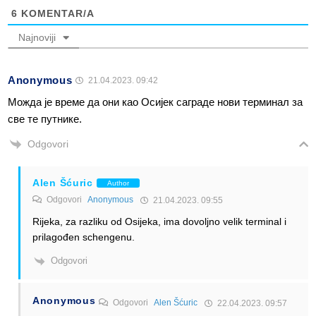
6
KOMENTAR/A
Najnoviji
Anonymous
21.04.2023. 09:42
Можда је време да они као Осијек саграде нови терминал за
све те путнике.
Odgovori
Alen Šćuric
Author
Odgovori
Anonymous
21.04.2023. 09:55
Rijeka, za razliku od Osijeka, ima dovoljno velik terminal i
prilagođen schengenu.
Odgovori
Anonymous
Odgovori
Alen Šćuric
22.04.2023. 09:57