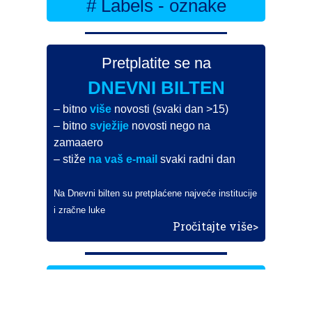
# Labels - oznake
Pretplatite se na
DNEVNI BILTEN
– bitno
više
novosti (svaki dan >15)
– bitno
svježije
novosti nego na
zamaaero
– stiže
na vaš e-mail
svaki radni dan
Na Dnevni bilten su pretplaćene najveće institucije
i zračne luke
Pročitajte više>
POŠALJITE NOVOST
Budite i vi novinar
zama
aero
!