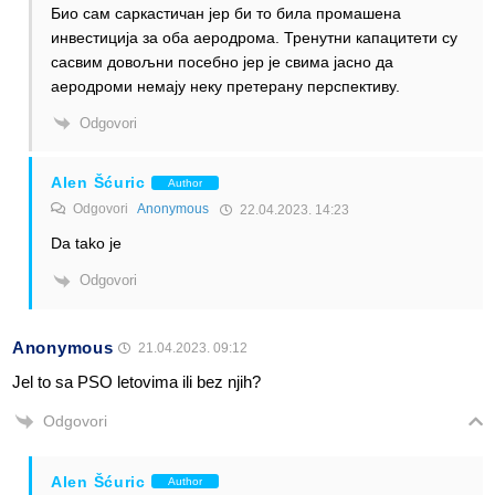
Био сам саркастичан јер би то била промашена
инвестиција за оба аеродрома. Тренутни капацитети су
сасвим довољни посебно јер је свима јасно да
аеродроми немају неку претерану перспективу.
Odgovori
Alen Šćuric
Author
Odgovori
Anonymous
22.04.2023. 14:23
Da tako je
Odgovori
Anonymous
21.04.2023. 09:12
Jel to sa PSO letovima ili bez njih?
Odgovori
Alen Šćuric
Author