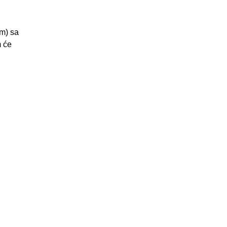
om) sa
m će