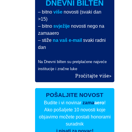
DNEVNI BILTEN
– bitno
više
novosti (svaki dan
>15)
– bitno
svježije
novosti nego na
zamaaero
– stiže
na vaš e-mail
svaki radni
dan
Na Dnevni bilten su pretplaćene najveće
institucije i zračne luke
Pročitajte više>
POŠALJITE NOVOST
Budite i vi novinar
zama
aero
!
Ako pošaljete 10 novosti koje
objavimo možete postati honorarni
suradnik
i pisati za novac!