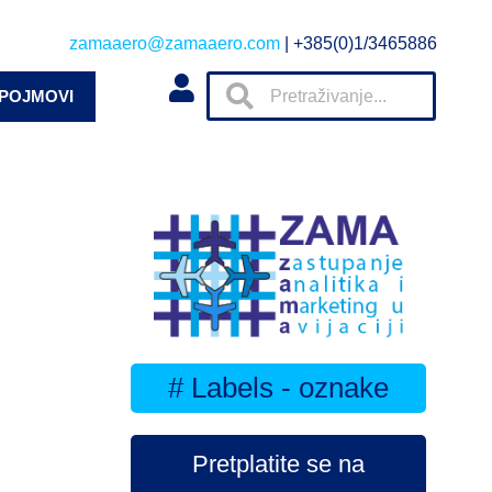
zamaaero@zamaaero.com
| +385(0)1/3465886
 POJMOVI
# Labels - oznake
Pretplatite se na