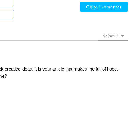
Ime
ili
nadimak
Email
(nije
(nije
obavezno)
obavezno)
Najnoviji
k creative ideas. It is your article that makes me full of hope.
 me?