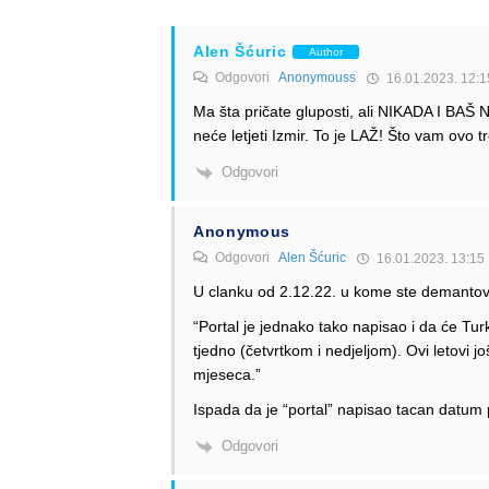
Alen Šćuric
Author
Odgovori
Anonymouss
16.01.2023. 12:1
Ma šta pričate gluposti, ali NIKADA I BA
neće letjeti Izmir. To je LAŽ! Što vam ovo 
Odgovori
Anonymous
Odgovori
Alen Šćuric
16.01.2023. 13:15
U clanku od 2.12.22. u kome ste demantovali
“Portal je jednako tako napisao i da će Tur
tjedno (četvrtkom i nedjeljom). Ovi letovi još
mjeseca.”
Ispada da je “portal” napisao tacan datum 
Odgovori