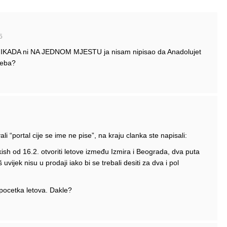
5
Š NIKADA ni NA JEDNOM MJESTU ja nisam nipisao da Anadolujet
treba?
 “portal cije se ime ne pise”, na kraju clanka ste napisali:
kish od 16.2. otvoriti letove između Izmira i Beograda, dva puta
 uvijek nisu u prodaji iako bi se trebali desiti za dva i pol
pocetka letova. Dakle?