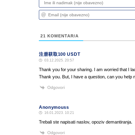
21
KOMENTAR/A
注册获取100 USDT
03.12.2025. 20:57
Thank you for your sharing. I am worried that I lac
Thank you. But, I have a question, can you help
Odgovori
Anonymouss
16.01.2023. 10:21
Trebali ste napisati naslov, opoziv demantiranja.
Odgovori