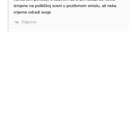
izmjene na političkoj sceni u pozitivnom smislu, ali neka
vrijeme odradi svoje
Odgovori
Alen Šćuric
Author
Odgovori
Anonymous
25.01.2023. 02:13
Neka još bar 2-3 pokušaja i još brdo bačenih milijuna…
Odgovori
Anonymous
Odgovori
Anonymous
23.01.2023. 19:00
Pametnih ljudi? Hmmm
Odgovori