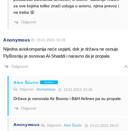
za ove kojima toliko znači usluga u avionu, njima prevoz i
ne treba 😜
Odgovori
Anonymous
23.01.2023. 02:26
Nijedna aviokompanija neće uspjeti, dok je država ne osnuje.
FlyBosniju je osnovao Al-Shaiddi i naravno da je propala
Odgovori
Alen Šćuric
Author
Odgovori
Anonymous
23.01.2023. 02:36
Država je osnovala Air Bosniu i B&H Airlines pa su propale.
Odgovori
Anonymous
Odgovori
Alen Šćuric
23.01.2023. 06:07