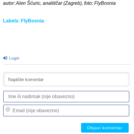
autor: Alen Šćuric, analitičar (Zagreb), foto: FlyBosnia
Labels:
FlyBosnia
Login
I
ili
n
Em
(n
(n
ob
ob