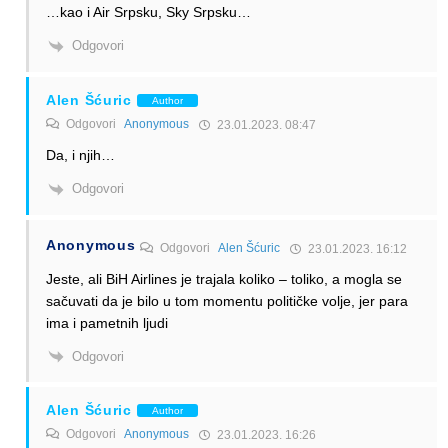
…kao i Air Srpsku, Sky Srpsku…
Odgovori
Alen Šćuric
Author
Odgovori
Anonymous
23.01.2023. 08:47
Da, i njih…
Odgovori
Anonymous
Odgovori
Alen Šćuric
23.01.2023. 16:12
Jeste, ali BiH Airlines je trajala koliko – toliko, a mogla se
sačuvati da je bilo u tom momentu političke volje, jer para
ima i pametnih ljudi
Odgovori
Alen Šćuric
Author
Odgovori
Anonymous
23.01.2023. 16:26