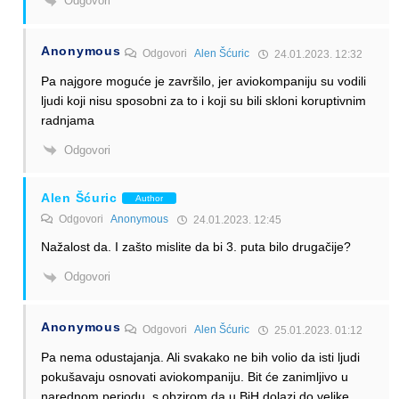
Odgovori
Anonymous
Odgovori
Alen Šćuric
24.01.2023. 12:32
Pa najgore moguće je završilo, jer aviokompaniju su vodili
ljudi koji nisu sposobni za to i koji su bili skloni koruptivnim
radnjama
Odgovori
Alen Šćuric
Author
Odgovori
Anonymous
24.01.2023. 12:45
Nažalost da. I zašto mislite da bi 3. puta bilo drugačije?
Odgovori
Anonymous
Odgovori
Alen Šćuric
25.01.2023. 01:12
Pa nema odustajanja. Ali svakako ne bih volio da isti ljudi
pokušavaju osnovati aviokompaniju. Bit će zanimljivo u
narednom periodu, s obzirom da u BiH dolazi do velike