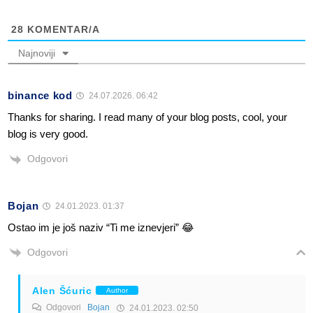
28
KOMENTAR/A
Najnoviji
binance kod
24.07.2026. 06:42
Thanks for sharing. I read many of your blog posts, cool, your
blog is very good.
Odgovori
Bojan
24.01.2023. 01:37
Ostao im je još naziv “Ti me iznevjeri” 😂
Odgovori
Alen Šćuric
Author
Odgovori
Bojan
24.01.2023. 02:50