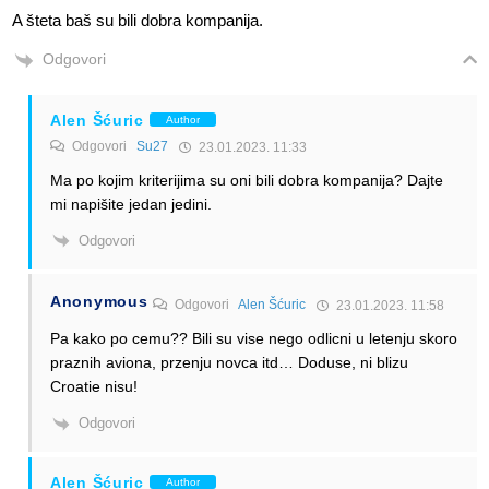
A šteta baš su bili dobra kompanija.
Odgovori
Alen Šćuric
Author
Odgovori
Su27
23.01.2023. 11:33
Ma po kojim kriterijima su oni bili dobra kompanija? Dajte
mi napišite jedan jedini.
Odgovori
Anonymous
Odgovori
Alen Šćuric
23.01.2023. 11:58
Pa kako po cemu?? Bili su vise nego odlicni u letenju skoro
praznih aviona, przenju novca itd… Doduse, ni blizu
Croatie nisu!
Odgovori
Alen Šćuric
Author