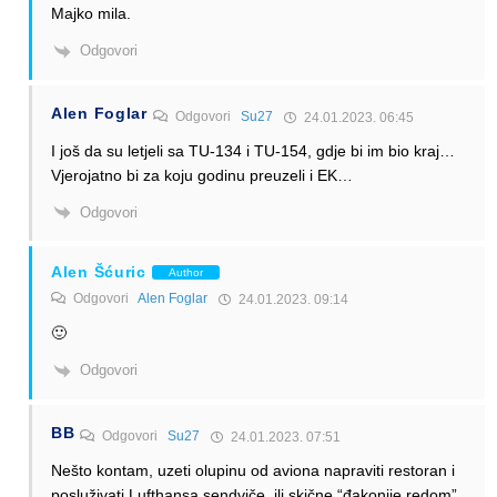
Majko mila.
Odgovori
Alen Foglar
Odgovori
Su27
24.01.2023. 06:45
I još da su letjeli sa TU-134 i TU-154, gdje bi im bio kraj…
Vjerojatno bi za koju godinu preuzeli i EK…
Odgovori
Alen Šćuric
Author
Odgovori
Alen Foglar
24.01.2023. 09:14
🙂
Odgovori
BB
Odgovori
Su27
24.01.2023. 07:51
Nešto kontam, uzeti olupinu od aviona napraviti restoran i
posluživati Lufthansa sendviče, ili skične “đakonije redom”