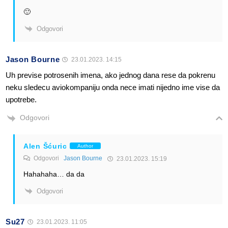
🙂
Odgovori
Jason Bourne
23.01.2023. 14:15
Uh previse potrosenih imena, ako jednog dana rese da pokrenu
neku sledecu aviokompaniju onda nece imati nijedno ime vise da
upotrebe.
Odgovori
Alen Šćuric
Author
Odgovori
Jason Bourne
23.01.2023. 15:19
Hahahaha… da da
Odgovori
Su27
23.01.2023. 11:05