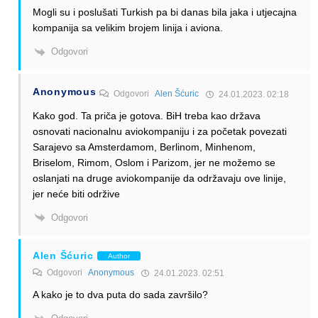
Mogli su i poslušati Turkish pa bi danas bila jaka i utjecajna
kompanija sa velikim brojem linija i aviona.
Odgovori
Anonymous
Odgovori
Alen Šćuric
24.01.2023. 02:18
Kako god. Ta priča je gotova. BiH treba kao država
osnovati nacionalnu aviokompaniju i za početak povezati
Sarajevo sa Amsterdamom, Berlinom, Minhenom,
Briselom, Rimom, Oslom i Parizom, jer ne možemo se
oslanjati na druge aviokompanije da održavaju ove linije,
jer neće biti održive
Odgovori
Alen Šćuric
Author
Odgovori
Anonymous
24.01.2023. 02:51
A kako je to dva puta do sada završilo?