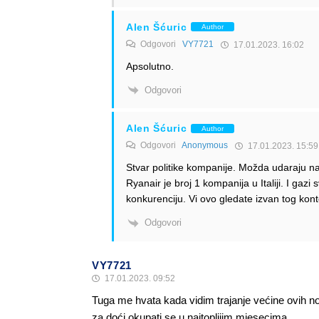
Alen Šćuric
Author
Odgovori
VY7721
17.01.2023. 16:02
Apsolutno.
Odgovori
Alen Šćuric
Author
Odgovori
Anonymous
17.01.2023. 15:59
Stvar politike kompanije. Možda udaraju na Wiz
Ryanair je broj 1 kompanija u Italiji. I ga
konkurenciju. Vi ovo gledate izvan tog kon
Odgovori
VY7721
17.01.2023. 09:52
Tuga me hvata kada vidim trajanje većine ovih nov
za doći okupati se u najtoplijim mjesecima…