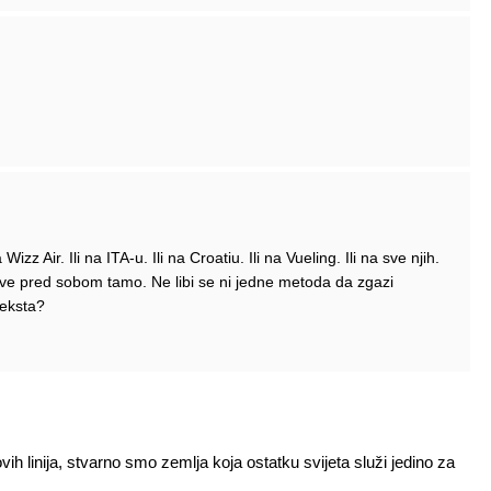
z Air. Ili na ITA-u. Ili na Croatiu. Ili na Vueling. Ili na sve njih.
zi sve pred sobom tamo. Ne libi se ni jedne metoda da zgazi
teksta?
ih linija, stvarno smo zemlja koja ostatku svijeta služi jedino za