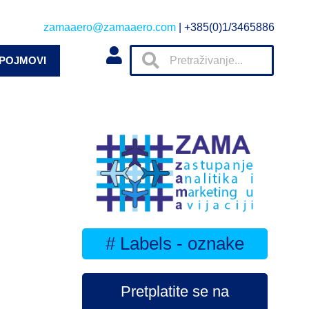
zamaaero@zamaaero.com
| +385(0)1/3465886
 POJMOVI
# Labels - oznake
Pretplatite se na