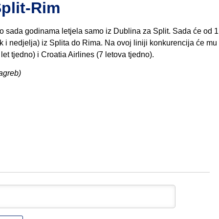
plit-Rim
do sada godinama letjela samo iz Dublina za Split. Sada će od 1
ak i nedjelja) iz Splita do Rima. Na ovoj liniji konkurencija će mu 
let tjedno) i Croatia Airlines (7 letova tjedno).
Zagreb)