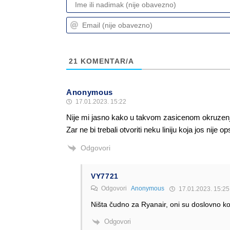
21
KOMENTAR/A
Anonymous
17.01.2023. 15:22
Nije mi jasno kako u takvom zasicenom okruzenju k
Zar ne bi trebali otvoriti neku liniju koja jos nij
Odgovori
VY7721
Odgovori
Anonymous
17.01.2023. 15:25
Ništa čudno za Ryanair, oni su doslovno ko
Odgovori