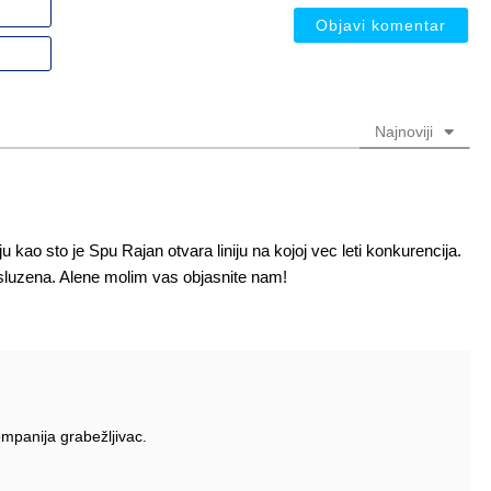
Ime
ili
nadimak
Email
(nije
(nije
obavezno)
obavezno)
Najnoviji
ao sto je Spu Rajan otvara liniju na kojoj vec leti konkurencija.
e opsluzena. Alene molim vas objasnite nam!
mpanija grabežljivac.