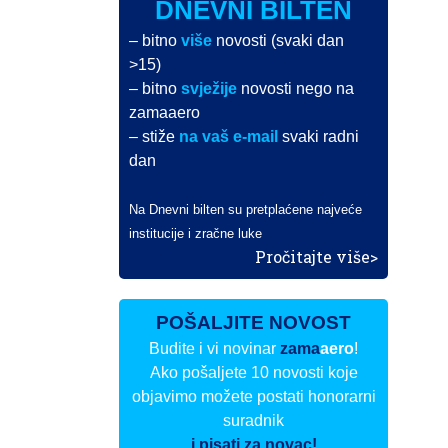
DNEVNI BILTEN
– bitno
više
novosti (svaki dan
>15)
– bitno
svježije
novosti nego na
zamaaero
– stiže
na vaš e-mail
svaki radni
dan
Na Dnevni bilten su pretplaćene najveće
institucije i zračne luke
Pročitajte više>
POŠALJITE NOVOST
Budite i vi novinar
zama
aero
!
Ako pošaljete 10 novosti koje
objavimo možete postati honorarni
suradnik
i pisati za novac!