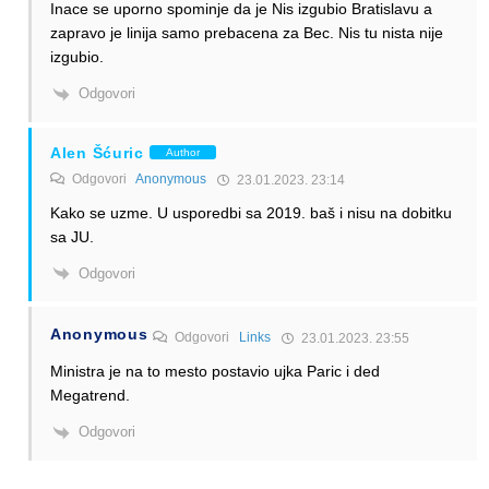
Inace se uporno spominje da je Nis izgubio Bratislavu a
zapravo je linija samo prebacena za Bec. Nis tu nista nije
izgubio.
Odgovori
Alen Šćuric
Author
Odgovori
Anonymous
23.01.2023. 23:14
Kako se uzme. U usporedbi sa 2019. baš i nisu na dobitku
sa JU.
Odgovori
Anonymous
Odgovori
Links
23.01.2023. 23:55
Ministra je na to mesto postavio ujka Paric i ded
Megatrend.
Odgovori