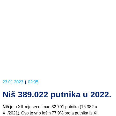
23.01.2023
02:05
Niš 389.022 putnika u 2022.
Niš
je u XII. mjesecu imao 32.791 putnika (15.382 u
XII/2021). Ovo je vrlo loših 77,9% broja putnika iz XII.