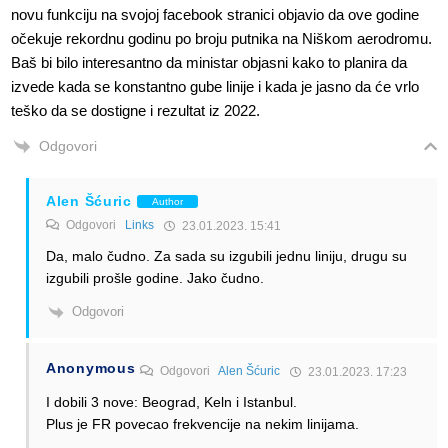
novu funkciju na svojoj facebook stranici objavio da ove godine
očekuje rekordnu godinu po broju putnika na Niškom aerodromu.
Baš bi bilo interesantno da ministar objasni kako to planira da
izvede kada se konstantno gube linije i kada je jasno da će vrlo
teško da se dostigne i rezultat iz 2022.
Odgovori
Alen Šćuric
Author
Odgovori
Links
23.01.2023. 15:41
Da, malo čudno. Za sada su izgubili jednu liniju, drugu su
izgubili prošle godine. Jako čudno.
Odgovori
Anonymous
Odgovori
Alen Šćuric
23.01.2023. 17:23
I dobili 3 nove: Beograd, Keln i Istanbul.
Plus je FR povecao frekvencije na nekim linijama.