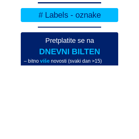
# Labels - oznake
Pretplatite se na
DNEVNI BILTEN
– bitno
više
novosti (svaki dan >15)
– bitno
svježije
novosti nego na
zamaaero
– stiže
na vaš e-mail
svaki radni dan
Na Dnevni bilten su pretplaćene najveće institucije
i zračne luke
Pročitajte više>
POŠALJITE NOVOST