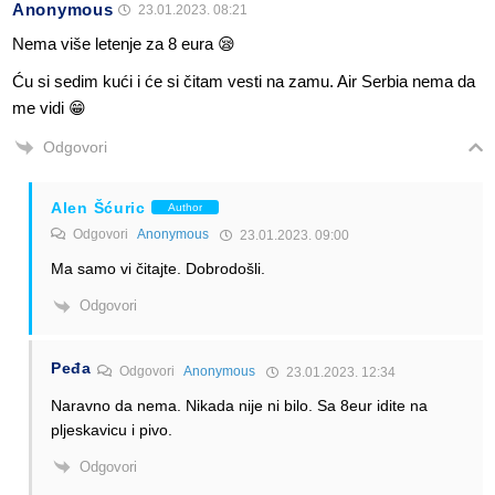
Anonymous
23.01.2023. 08:21
Nema više letenje za 8 eura 😪
Ću si sedim kući i će si čitam vesti na zamu. Air Serbia nema da
me vidi 😁
Odgovori
Alen Šćuric
Author
Odgovori
Anonymous
23.01.2023. 09:00
Ma samo vi čitajte. Dobrodošli.
Odgovori
Peđa
Odgovori
Anonymous
23.01.2023. 12:34
Naravno da nema. Nikada nije ni bilo. Sa 8eur idite na
pljeskavicu i pivo.
Odgovori