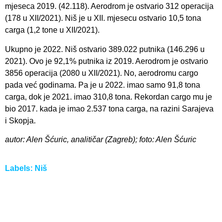
mjeseca 2019. (42.118). Aerodrom je ostvario 312 operacija
(178 u XII/2021). Niš je u XII. mjesecu ostvario 10,5 tona
carga (1,2 tone u XII/2021).
Ukupno je 2022. Niš ostvario 389.022 putnika (146.296 u
2021). Ovo je 92,1% putnika iz 2019. Aerodrom je ostvario
3856 operacija (2080 u XII/2021). No, aerodromu cargo
pada već godinama. Pa je u 2022. imao samo 91,8 tona
carga, dok je 2021. imao 310,8 tona. Rekordan cargo mu je
bio 2017. kada je imao 2.537 tona carga, na razini Sarajeva
i Skopja.
autor: Alen Šćuric, analitičar (Zagreb); foto: Alen Šćuric
Labels:
Niš