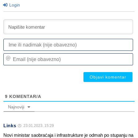
Login
I
ili
n
Em
(n
(n
ob
ob
9
KOMENTAR/A
Najnoviji
Links
23.01.2023. 15:29
Novi ministar saobraćaja i infrastrukture je odmah po stupanju na