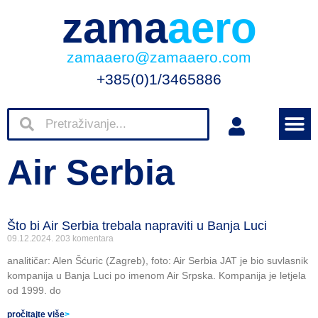
zama
aero
zamaaero@zamaaero.com
+385(0)1/3465886
Air Serbia
Što bi Air Serbia trebala napraviti u Banja Luci
09.12.2024.
203 komentara
analitičar: Alen Šćuric (Zagreb), foto: Air Serbia JAT je bio suvlasnik
kompanija u Banja Luci po imenom Air Srpska. Kompanija je letjela
od 1999. do
pročitajte više
>