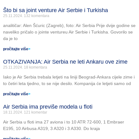
Što bi sa joint venture Air Serbie i Turkisha
25.11.2024.
132 komentara
analitičar: Alen Šćuric (Zagreb), foto: Air Serbia Prije dvije godine se
naveliko pričalo o jointe ventureu Air Serbie i Turkisha. Govorilo se
da je to
pročitajte više
>
OTKAZIVANJA: Air Serbia ne leti Ankaru ove zime
25.11.2024.
18 komentara
Iako je Air Serbia trebala letjeti na liniji Beograd-Ankara cijele zime i
to četiri leta tjedno, to se nije desilo. Kompanija će letjeti samo od
pročitajte više
>
Air Serbia ima previše modela u floti
18.11.2024.
121 komentar
Air Serbia u floti ima 27 aviona i to 10 ATR 72-600, 1 Embraer
E195, 10 Airbusa A319, 3 A320 i 3 A330. Do kraja