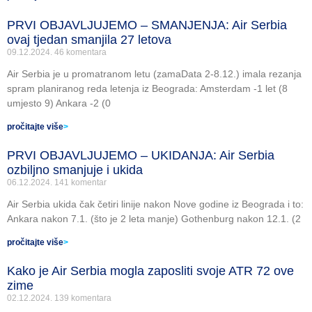
PRVI OBJAVLJUJEMO – SMANJENJA: Air Serbia
ovaj tjedan smanjila 27 letova
09.12.2024.
46 komentara
Air Serbia je u promatranom letu (zamaData 2-8.12.) imala rezanja
spram planiranog reda letenja iz Beograda: Amsterdam -1 let (8
umjesto 9) Ankara -2 (0
pročitajte više
>
PRVI OBJAVLJUJEMO – UKIDANJA: Air Serbia
ozbiljno smanjuje i ukida
06.12.2024.
141 komentar
Air Serbia ukida čak četiri linije nakon Nove godine iz Beograda i to:
Ankara nakon 7.1. (što je 2 leta manje) Gothenburg nakon 12.1. (2
pročitajte više
>
Kako je Air Serbia mogla zaposliti svoje ATR 72 ove
zime
02.12.2024.
139 komentara