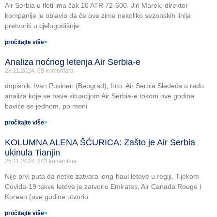
Air Serbia u floti ima čak 10 ATR 72-600. Jiri Marek, direktor
kompanije je objavio da će ove zime nekoliko sezonskih linija
pretvoriti u cjelogodišnje.
pročitajte više
>
Analiza noćnog letenja Air Serbia-e
28.11.2024.
69 komentara
dopisnik: Ivan Pusineri (Beograd), foto: Air Serbia Sledeća u redu
analiza koje se bave situacijom Air Serbia-e tokom ove godine
baviće se jednom, po meni
pročitajte više
>
KOLUMNA ALENA ŠĆURICA: Zašto je Air Serbia
ukinula Tianjin
26.11.2024.
243 komentara
Nije prvi puta da netko zatvara long-haul letove u regiji. Tijekom
Covida-19 takve letove je zatvorio Emirates, Air Canada Rouge i
Korean (ove godine otvorio
pročitajte više
>