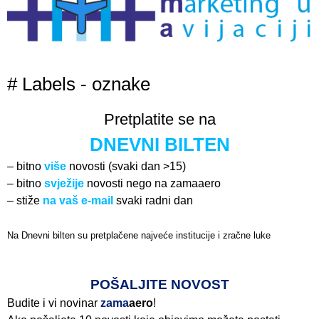
# Labels - oznake
Pretplatite se na
DNEVNI BILTEN
– bitno
više
novosti (svaki dan >15)
– bitno
svježije
novosti nego na zamaaero
– stiže
na vaš e-mail
svaki radni dan
Na Dnevni bilten su pretplačene najveće institucije i zračne luke
Pročitajte više>
POŠALJITE NOVOST
Budite i vi novinar
zama
aero
!