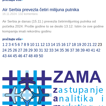
pročitajte više
>
Air Serbia prevezla četiri milijuna putnika
16.11.2024.
132 komentara
Air Serbia je danas (15.11.) prevezla četirimilijuntog putnika od
početka 2024. Prošle godine to se desilo 13.12. Istim će ove godine
kompanija imati rekordnu godinu
pročitajte više
>
1
2
3
4
5
6
7
8
9
10
11
12
13
14
15
16
17
18
19
20
21
22
23
24
25
26
27
28
29
30
31
32
33
34
35
36
37
38
39
40
41
42
43
44
45
46
47
48
49
50