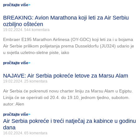
pročitajte više
>
BREAKING: Avion Marathona koji leti za Air Serbiu
ozbiljno oštećen
19.02.2024.
544 komentara
Embraer E195 Marathon Airlinesa (OY-GDC) koji leti za i u bojama
Air Serbie prilikom polijetanja prema Dusseldorfu (JU324) udario je
u svjetla uzletno-sletne piste, iako
pročitajte više
>
NAJAVE: Air Serbia pokreće letove za Marsu Alam
19.02.2024.
25 komentara
Air Serbia će pokrenuti novu charter liniju za Marsu Alam u Egiptu.
Linija će se operirati od 20.4. do 19.10, jednom tjedno, subotom.
autor: Alen
pročitajte više
>
Air Serbia pokreće i treći natječaj za kabince u godinu
dana
16.02.2024.
65 komentara