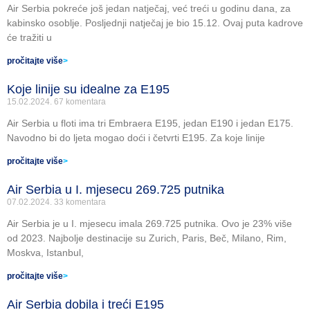
Air Serbia pokreće još jedan natječaj, već treći u godinu dana, za
kabinsko osoblje. Posljednji natječaj je bio 15.12. Ovaj puta kadrove
će tražiti u
pročitajte više
>
Koje linije su idealne za E195
15.02.2024.
67 komentara
Air Serbia u floti ima tri Embraera E195, jedan E190 i jedan E175.
Navodno bi do ljeta mogao doći i četvrti E195. Za koje linije
pročitajte više
>
Air Serbia u I. mjesecu 269.725 putnika
07.02.2024.
33 komentara
Air Serbia je u I. mjesecu imala 269.725 putnika. Ovo je 23% više
od 2023. Najbolje destinacije su Zurich, Paris, Beč, Milano, Rim,
Moskva, Istanbul,
pročitajte više
>
Air Serbia dobila i treći E195