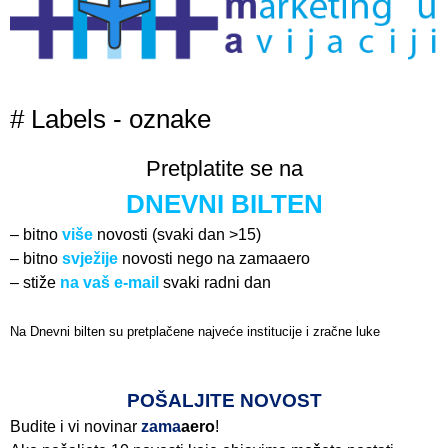
# Labels - oznake
Pretplatite se na
DNEVNI BILTEN
– bitno
više
novosti (svaki dan >15)
– bitno
svježije
novosti nego na zamaaero
– stiže
na vaš e-mail
svaki radni dan
Na Dnevni bilten su pretplačene najveće institucije i zračne luke
Pročitajte više>
POŠALJITE NOVOST
Budite i vi novinar
zama
aero
!