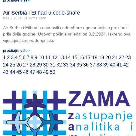
pročitajte više
>
Air Serbia i Etihad u code-share
03.02.2024.
11 komentara
Air Serbia i Etihad su obnovili code-share ugovor koji su prekinuli
prije dvije godine. Ugovor počinje vrijediti od 3.2.2024. Iskreno ova
vijest jest iznenađenje iako
pročitajte više
>
1
2
3
4
5
6
7
8
9
10
11
12
13
14
15
16
17
18
19
20
21
22
23
24
25
26
27
28
29
30
31
32
33
34
35
36
37
38
39
40
41
42
43
44
45
46
47
48
49
50