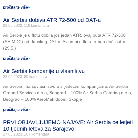
pročitajte više
>
Air Serbia dobiva ATR 72-500 od DAT-a
29.05.2023.
116 komentara
Air Serbia je u flotu dobila još jedan ATR, ovaj puta ATR 72-500
(SE-MDC) od danskog DAT-a. Avion bi u flotu trebao doći sutra
(29.5.)
pročitajte više
>
Air Serbia kompanije u vlasništvu
28.05.2023.
80 komentara
Air Serbia ima suvlasništvo u slijedećim kompanijama: Air Serbia
Ground Services d.o.o, Beograd – 100% Air Serbia Catering d.o.o,
Beograd – 100% AeroMak dooel, Skopje
pročitajte više
>
PRVI OBJAVLJUJEMO-NAJAVE: Air Serbia će letjeti
10 tjednih letova za Sarajevo
27.05.2023.
107 komentara