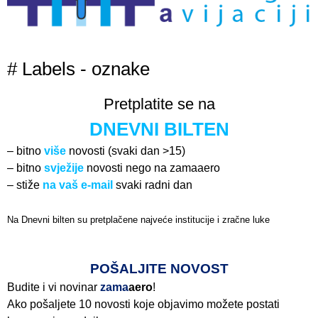
# Labels - oznake
Pretplatite se na
DNEVNI BILTEN
– bitno
više
novosti (svaki dan >15)
– bitno
svježije
novosti nego na zamaaero
– stiže
na vaš e-mail
svaki radni dan
Na Dnevni bilten su pretplačene najveće institucije i zračne luke
Pročitajte više>
POŠALJITE NOVOST
Budite i vi novinar
zama
aero
!
Ako pošaljete 10 novosti koje objavimo možete postati