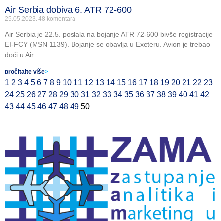
Air Serbia dobiva 6. ATR 72-600
25.05.2023.
48 komentara
Air Serbia je 22.5. poslala na bojanje ATR 72-600 bivše registracije
EI-FCY (MSN 1139). Bojanje se obavlja u Exeteru. Avion je trebao
doći u Air
pročitajte više
>
1
2
3
4
5
6
7
8
9
10
11
12
13
14
15
16
17
18
19
20
21
22
23
24
25
26
27
28
29
30
31
32
33
34
35
36
37
38
39
40
41
42
43
44
45
46
47
48
49
50