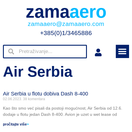
zama
aero
zamaaero@zamaaero.com
+385(0)1/3465886
Air Serbia
Air Serbia u flotu dobiva Dash 8-400
02.06.2023.
38 komentara
Kao što smo već pisali da postoji mogućnost, Air Serbia od 12.6.
dodaje u flotu jedan Dash 8-400. Avion je uzet u wet lease od
pročitajte više
>