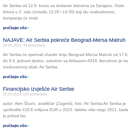
Air Serbia od 12.6. kreće sa dodanim letovima za Sarajevo. Osim
letova u 2. valu (između 13:20 i 14:30) koji idu svakodnevno,
kompanija će imati
pročitajte više
>
NAJAVE: Air Serbia pokreće Beograd-Mersa Matruh
26.05.2023.
39 komentara
Air Serbia će operirati charter liniju Beograd-Mersa Matruh od 17.6.
do 9.9, jednom tjedno, subotom sa Airbusom A319. Aerodrom je na
sredozemnoj obali. Air Serbia
pročitajte više
>
Financijsko izvješće Air Serbie
25.05.2023.
167 komentara
autor: Alen Šćuric, analitičar (Zagreb), foto: Air Serbia Air Serbia je
uprihodila 418,6 milijuna EUR u 2023. daleko više nego 2021. kada
je prihod bio
pročitajte više
>