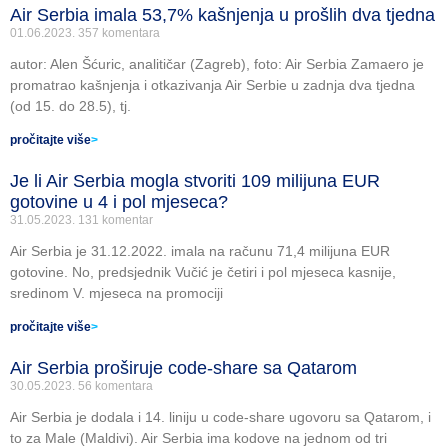
Air Serbia imala 53,7% kašnjenja u prošlih dva tjedna
01.06.2023.
357 komentara
autor: Alen Šćuric, analitičar (Zagreb), foto: Air Serbia Zamaero je
promatrao kašnjenja i otkazivanja Air Serbie u zadnja dva tjedna
(od 15. do 28.5), tj.
pročitajte više
>
Je li Air Serbia mogla stvoriti 109 milijuna EUR
gotovine u 4 i pol mjeseca?
31.05.2023.
131 komentar
Air Serbia je 31.12.2022. imala na računu 71,4 milijuna EUR
gotovine. No, predsjednik Vučić je četiri i pol mjeseca kasnije,
sredinom V. mjeseca na promociji
pročitajte više
>
Air Serbia proširuje code-share sa Qatarom
30.05.2023.
56 komentara
Air Serbia je dodala i 14. liniju u code-share ugovoru sa Qatarom, i
to za Male (Maldivi). Air Serbia ima kodove na jednom od tri