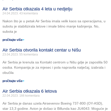
Air Serbia otkazala 4 leta u nedjelju
24.04.2023.
43 komentara
Nakon što je u petak Air Serbia imala velik kaos sa operacijama, u
subotu je stabilizirala letove i imale bitno manje kašnjenja. No,
subota je
pročitajte više
>
Air Serbia otvorila kontakt centar u Nišu
23.04.2023.
55 komentara
Air Serbia je krenula sa Kontakt centrom u Nišu gdje je zaposlila 50
osoba. Kompanija je za mjesec i pola napravila natječaj, izabrala i
obučila
pročitajte više
>
Air Serbia otkazala 6 letova
22.04.2023.
166 komentara
Air Serbia je danas uzela Airsevenov Boeing 737-800 (OY-ASD),
star 13,3 godine. Avion je došao iz Billunda kao JU4043. Moguće je