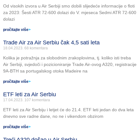
Od visokih izvora u Air Serbiji smo dobili slijedeće informacije o floti
za 2023: Šesti ATR 72-600 dolazi do V. mjeseca Sedmi ATR 72-600
dolazi
pročitajte više
>
Trade Air za Air Serbiu čak 4,5 sati leta
18.04.2023.
68 komentara
Kolika je potražnja za slobodnim zrakoplovima, tj. koliko isti treba
Air Serbiji, svjedoči i pozicioniranje Trade Air-ovog A320, registracije
9A-BTH sa portugalskog otoka Madeire na
pročitajte više
>
ETF leti za Air Serbiu
17.04.2023.
107 komentara
ETF leti za Air Serbiju i letjet će do 21.4. ETF leti jedan do dva leta
dnevno sve radne dane, no ne i vikendom obzirom
pročitajte više
>
Treći A320 došao u Air Serbiu