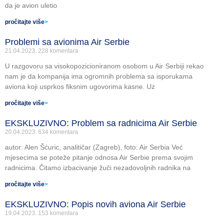
da je avion uletio
pročitajte više
>
Problemi sa avionima Air Serbie
21.04.2023.
228 komentara
U razgovoru sa visokopozicioniranom osobom u Air Serbiji rekao
nam je da kompanija ima ogromnih problema sa isporukama
aviona koji usprkos fiksnim ugovorima kasne. Uz
pročitajte više
>
EKSKLUZIVNO: Problem sa radnicima Air Serbie
20.04.2023.
634 komentara
autor: Alen Šćuric, analitičar (Zagreb), foto: Air Serbia Već
mjesecima se poteže pitanje odnosa Air Serbie prema svojim
radnicima. Čitamo izbacivanje žuči nezadovoljnih radnika na
pročitajte više
>
EKSKLUZIVNO: Popis novih aviona Air Serbie
19.04.2023.
153 komentara