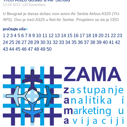
13.04.2023.
120 komentara
U Beograd je danas došao novi avion Air Serbie Airbus A320 (YU-
APS). Ovo je treći A320 u floti Air Serbie. Prisjetimo se da je CEO
pročitajte više
>
1
2
3
4
5
6
7
8
9
10
11
12
13
14
15
16
17
18
19
20
21
22
23
24
25
26
27
28
29
30
31
32
33
34
35
36
37
38
39
40
41
42
43
44
45
46
47
48
49
50