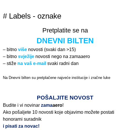
# Labels - oznake
Pretplatite se na
DNEVNI BILTEN
– bitno
više
novosti (svaki dan >15)
– bitno
svježije
novosti nego na zamaaero
– stiže
na vaš e-mail
svaki radni dan
Na Dnevni bilten su pretplačene najveće institucije i zračne luke
Pročitajte više>
POŠALJITE NOVOST
Budite i vi novinar
zama
aero
!
Ako pošaljete 10 novosti koje objavimo možete postati
honorarni suradnik
i pisati za novac!