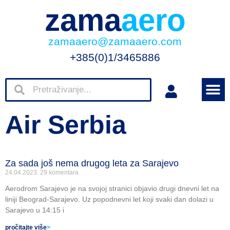
zama
aero
zamaaero@zamaaero.com
+385(0)1/3465886
Air Serbia
Za sada još nema drugog leta za Sarajevo
24.04.2023.
29 komentara
Aerodrom Sarajevo je na svojoj stranici objavio drugi dnevni let na
liniji Beograd-Sarajevo. Uz popodnevni let koji svaki dan dolazi u
Sarajevo u 14:15 i
pročitajte više
>