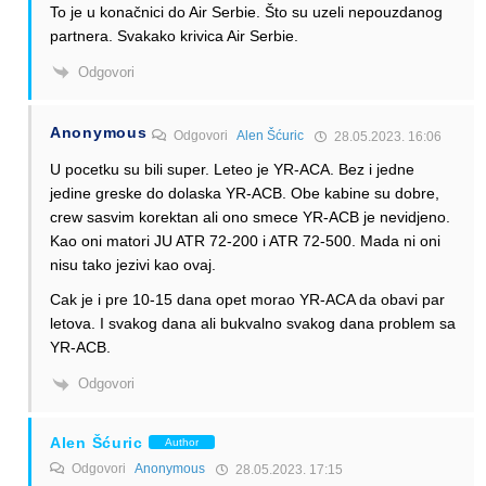
To je u konačnici do Air Serbie. Što su uzeli nepouzdanog
partnera. Svakako krivica Air Serbie.
Odgovori
Anonymous
Odgovori
Alen Šćuric
28.05.2023. 16:06
U pocetku su bili super. Leteo je YR-ACA. Bez i jedne
jedine greske do dolaska YR-ACB. Obe kabine su dobre,
crew sasvim korektan ali ono smece YR-ACB je nevidjeno.
Kao oni matori JU ATR 72-200 i ATR 72-500. Mada ni oni
nisu tako jezivi kao ovaj.
Cak je i pre 10-15 dana opet morao YR-ACA da obavi par
letova. I svakog dana ali bukvalno svakog dana problem sa
YR-ACB.
Odgovori
Alen Šćuric
Author
Odgovori
Anonymous
28.05.2023. 17:15