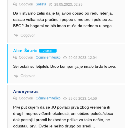
Odgovori
Solista
29.05.2023. 02:39
Da li stvarno želiš da je taj avion došao po redu letenja,
usisao vulkansku prašinu i pepeo u motore i poleteo za
BEG? Ja bogami ne bih imao mu*a da sednem u nega.
Odgovori
Alen Šćuric
Author
Odgovori
Oćuinijemiteško
29.05.2023. 12:04
Svi ostali su letjeleli. Brdo kompanija je imalo brdo letova.
Odgovori
Anonymous
Odgovori
Oćuinijemiteško
29.05.2023. 14:56
Prvi put čujem da se JU povlači prva zbog vremena ili
drugih nepredviđenih okolnosti, oni obično poleću/sleću
dok postoji i promil bezbedne prilike za tako nešto, ne
odustaju prvi. Ovde je nešto drugo po sredi…