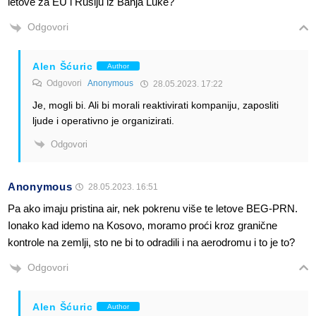
letove za EU i Rusiju iz Banja Luke?
Odgovori
Alen Šćuric
Author
Odgovori
Anonymous
28.05.2023. 17:22
Je, mogli bi. Ali bi morali reaktivirati kompaniju, zaposliti
ljude i operativno je organizirati.
Odgovori
Anonymous
28.05.2023. 16:51
Pa ako imaju pristina air, nek pokrenu više te letove BEG-PRN.
Ionako kad idemo na Kosovo, moramo proći kroz granične
kontrole na zemlji, sto ne bi to odradili i na aerodromu i to je to?
Odgovori
Alen Šćuric
Author