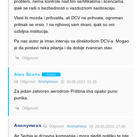
problem, nema kontrole nad tim sertifikatima i licencama,
ipak se radi o bezbednosti u vazduznom saobracaju.
Vlast bi mozda i prihvatila, ali DCV ne prihvata, ogroman
pritisak se vrsio. I na njihovoj sam strani, ipak su oni
ozbiljna institucija.
Pa nas autor je imao intervju sa direktorkom DCV-a. Mogao
je da postavi neka pitanja i da dobije zvanican stav.
Odgovori
Alen Šćuric
Author
Odgovori
Anonymous
30.05.2023. 01:19
Za jedan zatvoren aerodrom Priština ima opako puno
punika.
Odgovori
Anonymous
Odgovori
Anonymous
28.05.2023. 17:46
Air Serbia je drzavna kompanija i mora slediti politiku te iste