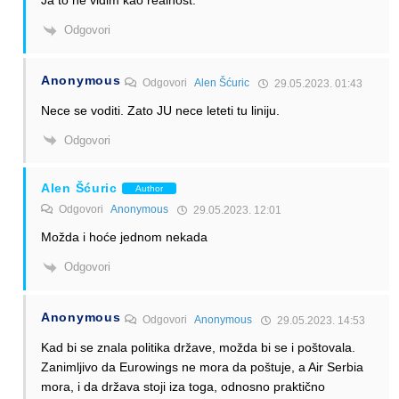
Ja to ne vidim kao realnost.
Odgovori
Anonymous
Odgovori
Alen Šćuric
29.05.2023. 01:43
Nece se voditi. Zato JU nece leteti tu liniju.
Odgovori
Alen Šćuric
Author
Odgovori
Anonymous
29.05.2023. 12:01
Možda i hoće jednom nekada
Odgovori
Anonymous
Odgovori
Anonymous
29.05.2023. 14:53
Kad bi se znala politika države, možda bi se i poštovala.
Zanimljivo da Eurowings ne mora da poštuje, a Air Serbia
mora, i da država stoji iza toga, odnosno praktično