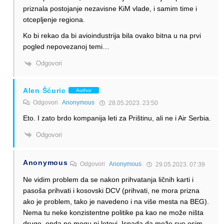
priznala postojanje nezavisne KiM vlade, i samim time i
otcepljenje regiona.
Ko bi rekao da bi avioindustrija bila ovako bitna u na prvi
pogled nepovezanoj temi…
Odgovori
Alen Šćuric
Author
Odgovori
Anonymous
28.05.2023. 23:50
Eto. I zato brdo kompanija leti za Prištinu, ali ne i Air Serbia.
Odgovori
Anonymous
Odgovori
Anonymous
29.05.2023. 07:39
Ne vidim problem da se nakon prihvatanja ličnih karti i
pasoša prihvati i kosovski DCV (prihvati, ne mora prizna
ako je problem, tako je navedeno i na više mesta na BEG).
Nema tu neke konzistentne politike pa kao ne može ništa
drugo, onda ne mogu ni letovi. Ispada da može sve osim