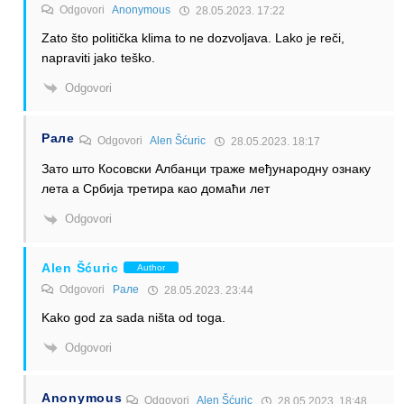
Odgovori
Anonymous
28.05.2023. 17:22
Zato što politička klima to ne dozvoljava. Lako je reči,
napraviti jako teško.
Odgovori
Рале
Odgovori
Alen Šćuric
28.05.2023. 18:17
Зато што Косовски Албанци траже међународну ознаку
лета а Србија третира као домаћи лет
Odgovori
Alen Šćuric
Author
Odgovori
Рале
28.05.2023. 23:44
Kako god za sada ništa od toga.
Odgovori
Anonymous
Odgovori
Alen Šćuric
28.05.2023. 18:48