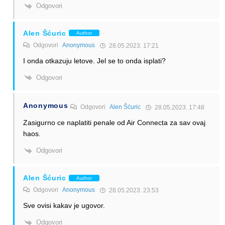
Odgovori
Alen Šćuric
Author
Odgovori
Anonymous
28.05.2023. 17:21
I onda otkazuju letove. Jel se to onda isplati?
Odgovori
Anonymous
Odgovori
Alen Šćuric
28.05.2023. 17:48
Zasigurno ce naplatiti penale od Air Connecta za sav ovaj
haos.
Odgovori
Alen Šćuric
Author
Odgovori
Anonymous
28.05.2023. 23:53
Sve ovisi kakav je ugovor.
Odgovori