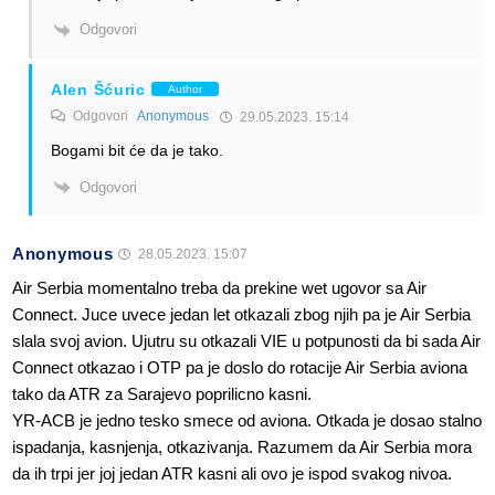
Odgovori
Alen Šćuric
Author
Odgovori
Anonymous
29.05.2023. 15:14
Bogami bit će da je tako.
Odgovori
Anonymous
28.05.2023. 15:07
Air Serbia momentalno treba da prekine wet ugovor sa Air
Connect. Juce uvece jedan let otkazali zbog njih pa je Air Serbia
slala svoj avion. Ujutru su otkazali VIE u potpunosti da bi sada Air
Connect otkazao i OTP pa je doslo do rotacije Air Serbia aviona
tako da ATR za Sarajevo poprilicno kasni.
YR-ACB je jedno tesko smece od aviona. Otkada je dosao stalno
ispadanja, kasnjenja, otkazivanja. Razumem da Air Serbia mora
da ih trpi jer joj jedan ATR kasni ali ovo je ispod svakog nivoa.