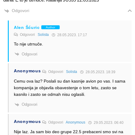
Odgovori
Alen Šćuric
Author
Odgovori
Solista
28.05.2023. 17:17
To nije utrnuče.
Odgovori
Anonymous
Odgovori
Solista
28.05.2023. 18:39
Cemu ova laz? Poslali su dan kasnije avion po vas. I sama
kompanija je objavila obavestenje o tom letu, zasto se
kasnilo i zasto se odmah nisu oglasili.
Odgovori
Anonymous
Odgovori
Anonymous
29.05.2023. 06:40
Nije laz. Ja sam bio deo grupe 22.5 prebaceni smo svi na