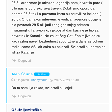
26.5 i aranzman je otkazan, agencija nam je vratila pare (
bilo nas je 35 preko viva travel). Dobili smo opciju da
odemo 26.5 tek i a povratnu kartu su ostavili za isti dan (
26.5). Onda nakon intervencije vodica i agencije opcije je
bio povratak 29.5 ali ljudi zbog godisnjeg odmora
nisu.mogli). Taj avion koji je.poslat dan kasnije je bio za
povratak iz Katanije. Ne za let Beg-Cat. Zanimljivo da su
kao razlog naveli bezbednost zbog Etne a da je aerodrom
radio, samo AS i air cairo su otkazali. Svi ostali su normalno
isli za Kataniju
Odgovori
Alen Šćuric
Author
Odgovori
Anonymous
29.05.2023. 11:40
Da to sam i ja rekao, svi ostali su letjeli.
Odgovori
Oćuinijemiteško