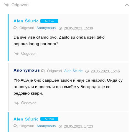
Odgovori
Alen Šćuric
Author
Odgovori
Anonymous
28.05.2023. 15:39
Da sve više čitamo ovo. Zašto su onda uzeli tako
nepouzdanog partnera?
Odgovori
Anonymous
Odgovori
Alen Šćuric
28.05.2023. 15:46
YR-ACA је био савршен авион и није се кварио. Онда су
га повукли и послали ово смеће у Београд које се
редовно квари.
Odgovori
Alen Šćuric
Author
Odgovori
Anonymous
28.05.2023. 17:23