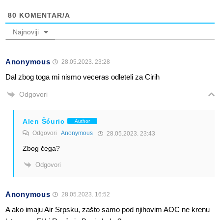
80
KOMENTAR/A
Najnoviji
Anonymous
28.05.2023. 23:28
Dal zbog toga mi nismo veceras odleteli za Cirih
Odgovori
Alen Šćuric
Author
Odgovori
Anonymous
28.05.2023. 23:43
Zbog čega?
Odgovori
Anonymous
28.05.2023. 16:52
A ako imaju Air Srpsku, zašto samo pod njihovim AOC ne krenu