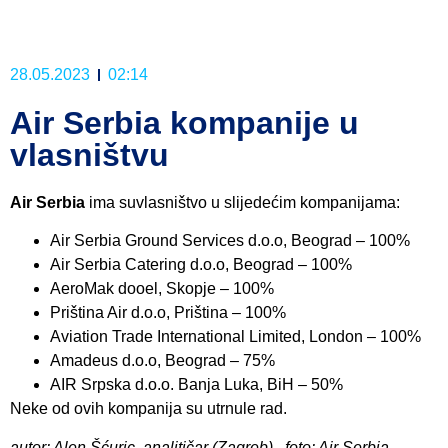
28.05.2023
02:14
Air Serbia kompanije u
vlasništvu
Air Serbia
ima suvlasništvo u slijedećim kompanijama:
Air Serbia Ground Services d.o.o, Beograd – 100%
Air Serbia Catering d.o.o, Beograd – 100%
AeroMak dooel, Skopje – 100%
Priština Air d.o.o, Priština – 100%
Aviation Trade International Limited, London – 100%
Amadeus d.o.o, Beograd – 75%
AIR Srpska d.o.o. Banja Luka, BiH – 50%
Neke od ovih kompanija su utrnule rad.
autor: Alen Šćuric, analitičar (Zagreb), foto: Air Serbia