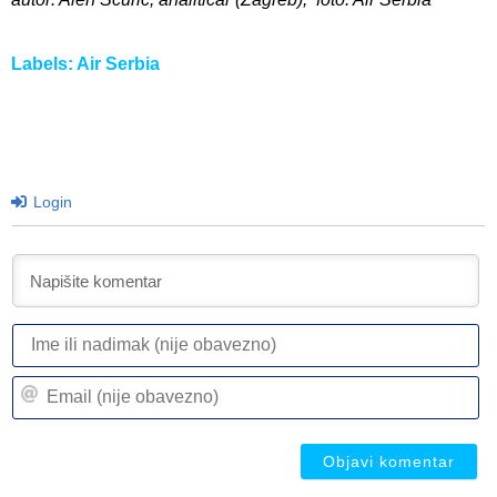
Labels:
Air Serbia
Login
I
ili
n
Em
(n
(n
ob
ob