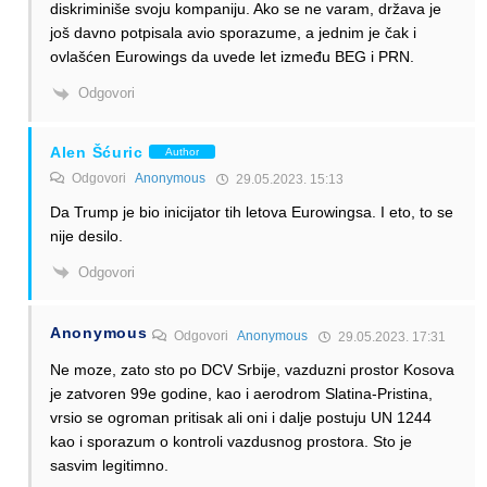
diskriminiše svoju kompaniju. Ako se ne varam, država je
još davno potpisala avio sporazume, a jednim je čak i
ovlašćen Eurowings da uvede let između BEG i PRN.
Odgovori
Alen Šćuric
Author
Odgovori
Anonymous
29.05.2023. 15:13
Da Trump je bio inicijator tih letova Eurowingsa. I eto, to se
nije desilo.
Odgovori
Anonymous
Odgovori
Anonymous
29.05.2023. 17:31
Ne moze, zato sto po DCV Srbije, vazduzni prostor Kosova
je zatvoren 99e godine, kao i aerodrom Slatina-Pristina,
vrsio se ogroman pritisak ali oni i dalje postuju UN 1244
kao i sporazum o kontroli vazdusnog prostora. Sto je
sasvim legitimno.