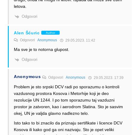
letova.
Odgovori
Alen Šćuric
Author
Odgovori
Anonymous
29.05.2023. 11:42
Ma sve je to notorna glupost.
Odgovori
Anonymous
Odgovori
Anonymous
29.05.2023. 17:39
Problem je sto srpski DCV radi po sporazumu o kontroli
vazdusnog prostora Kosova i Metorhije koji je deo
rezolucije UN 1244. I po tom sporazumu taj vazduzni
prostor je zatvoren, kao i aerodrom Slatina. Sto je sasvim
okej, UN je valjda glavno nadlezno telo.
Isto tako to bi znacilo da priznaju sertifikate i licence DCV
Kosova ili kako god ga oni nazivaju. Sto je opet veliki