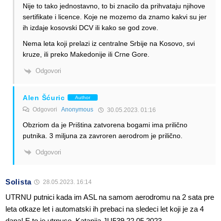
Nije to tako jednostavno, to bi znacilo da prihvataju njihove
sertifikate i licence. Koje ne mozemo da znamo kakvi su jer
ih izdaje kosovski DCV ili kako se god zove.
Nema leta koji prelazi iz centralne Srbije na Kosovo, svi
kruze, ili preko Makedonije ili Crne Gore.
Odgovori
Alen Šćuric
Author
Odgovori
Anonymous
30.05.2023. 01:16
Obzriom da je Priština zatvorena bogami ima prilično
putnika. 3 miljuna za zavroren aerodrom je prilično.
Odgovori
Solista
28.05.2023. 16:14
UTRNU putnici kada im ASL na samom aerodromu na 2 sata pre
leta otkaze let i automatski ih prebaci na sledeci let koji je za 4
dana! E to je utrnuce. Katanija JU539 22.05.2023