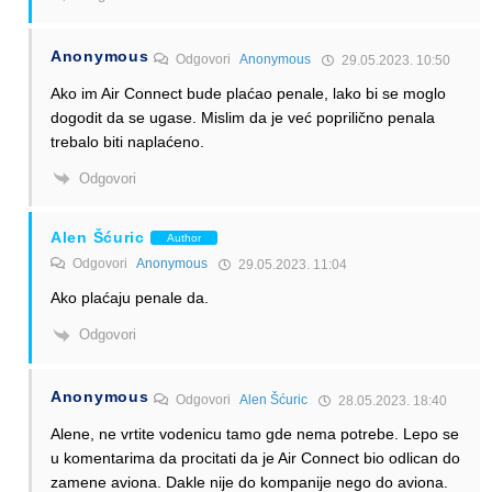
Anonymous
Odgovori
Anonymous
29.05.2023. 10:50
Ako im Air Connect bude plaćao penale, lako bi se moglo
dogodit da se ugase. Mislim da je već poprilično penala
trebalo biti naplaćeno.
Odgovori
Alen Šćuric
Author
Odgovori
Anonymous
29.05.2023. 11:04
Ako plaćaju penale da.
Odgovori
Anonymous
Odgovori
Alen Šćuric
28.05.2023. 18:40
Alene, ne vrtite vodenicu tamo gde nema potrebe. Lepo se
u komentarima da procitati da je Air Connect bio odlican do
zamene aviona. Dakle nije do kompanije nego do aviona.