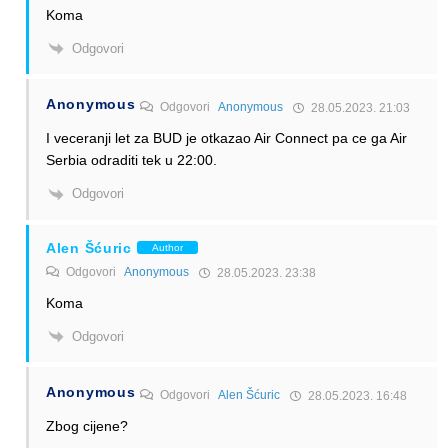
Koma
Odgovori
Anonymous
Odgovori
Anonymous
28.05.2023. 21:03
I veceranji let za BUD je otkazao Air Connect pa ce ga Air
Serbia odraditi tek u 22:00.
Odgovori
Alen Šćuric
Author
Odgovori
Anonymous
28.05.2023. 23:38
Koma
Odgovori
Anonymous
Odgovori
Alen Šćuric
28.05.2023. 16:48
Zbog cijene?