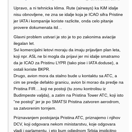
Upravo, a ni tehnicka klima. Rute (airways) ka KiM idalje
nisu obnovljene, ne zna se idalje koja je ICAO sifra Pristine
jer IATA i kompanije koriste razlicite, onda celo pitanje
provere dokumenata itd…
Glavni problem ustvari je sto je to po zakonima aviacije
ilegalan let.
Svi komercijalni letovi moraju da imaju prijavljen plan leta,
koji npr. ASL ne bi mogla da prijavi jer mi idalje smatramo
da je ICAO za Pristinu LYPR (tako pise i IATA doduse), a
ostali koriste BKPR.
Drugo, avion mora da stalno bude u kontaktu sa ATC, a
cim se predje defakto granicu, avion bi morao da predje na
Pristina FIR….koji ne postoji (tu zonu kontrolisu iz
Budimpeste valjda), a zatim na Pristina Tower ATC, koji isto
“ne postoji” jer je po SMATSI Pristina zatvoren aerodrom,
sa zatvorenim tornjem.
Priznavanjem postojanja Pristina ATC, priznajemo i njihov
DCV, koji odgovara nekom ministarstvu, koje odgovara
vladi i parlamentu, i eto bum odjednom Srbija implicitno