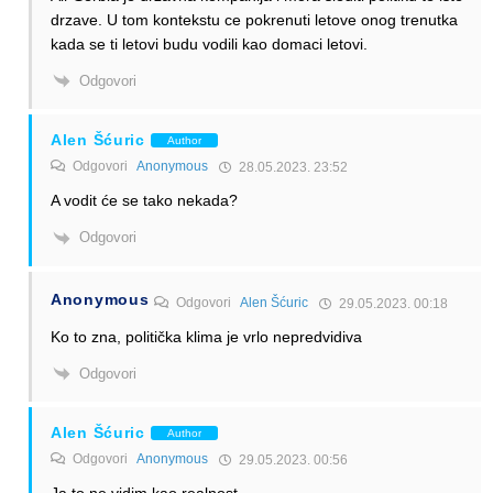
drzave. U tom kontekstu ce pokrenuti letove onog trenutka
kada se ti letovi budu vodili kao domaci letovi.
Odgovori
Alen Šćuric
Author
Odgovori
Anonymous
28.05.2023. 23:52
A vodit će se tako nekada?
Odgovori
Anonymous
Odgovori
Alen Šćuric
29.05.2023. 00:18
Ko to zna, politička klima je vrlo nepredvidiva
Odgovori
Alen Šćuric
Author
Odgovori
Anonymous
29.05.2023. 00:56