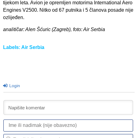
tijekom leta. Avion je opremljen motorima International Aero
Engines V2500. Nitko od 67 putnika i 5 članova posade nije
ozlijeđen.
analitičar: Alen Šćuric (Zagreb), foto: Air Serbia
Labels:
Air Serbia
Login
I
ili
n
Em