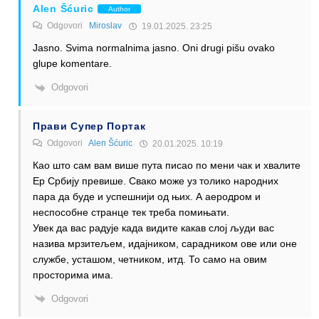
Alen Šćuric
Author
Odgovori
Miroslav
19.01.2025. 23:25
Jasno. Svima normalnima jasno. Oni drugi pišu ovako
glupe komentare.
Odgovori
Прави Супер Портак
Odgovori
Alen Šćuric
20.01.2025. 10:19
Као што сам вам више пута писао по мени чак и хвалите
Ер Србију превише. Свако може уз толико народних
пара да буде и успешнији од њих. А аеродром и
неспособне странце тек треба помињати.
Увек да вас радује када видите какав слој људи вас
назива мрзитељем, идајником, сарадником ове или оне
службе, усташом, четником, итд. То само на овим
просторима има.
Odgovori