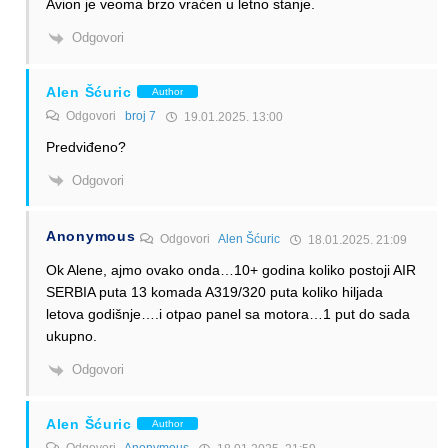
Avion je veoma brzo vraćen u letno stanje.
Odgovori
Alen Šćuric
Author
Odgovori
broj 7
19.01.2025. 13:00
Predviđeno?
Odgovori
Anonymous
Odgovori
Alen Šćuric
18.01.2025. 21:09
Ok Alene, ajmo ovako onda…10+ godina koliko postoji AIR
SERBIA puta 13 komada A319/320 puta koliko hiljada
letova godišnje….i otpao panel sa motora…1 put do sada
ukupno.
Odgovori
Alen Šćuric
Author
Odgovori
Anonymous