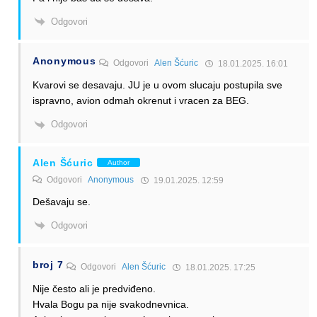
Odgovori
Anonymous
Odgovori
Alen Šćuric
18.01.2025. 16:01
Kvarovi se desavaju. JU je u ovom slucaju postupila sve
ispravno, avion odmah okrenut i vracen za BEG.
Odgovori
Alen Šćuric
Author
Odgovori
Anonymous
19.01.2025. 12:59
Dešavaju se.
Odgovori
broj 7
Odgovori
Alen Šćuric
18.01.2025. 17:25
Nije često ali je predviđeno.
Hvala Bogu pa nije svakodnevnica.