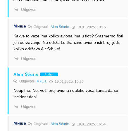
Odgovori
Миша
Odgovori
Alen Šćuric
19.01.2025. 10:15
Kakve to veze ima koliko aviona ima u floti? Srazmerno floti
je i održavanje! Ne održa Lufthanzine avione isti broj ljudi,
koliko održava Air Srbij-e!
Odgovori
Alen Šćuric
Author
Odgovori
Миша
19.01.2025. 10:26
Neupitno. No, veći broj aviona i daleko veća šansa da se
incident desi.
Odgovori
Миша
Odgovori
Alen Šćuric
19.01.2025. 16:54