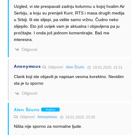
Uzgled, vi ste prespavali zadnju kolumnu u kojoj hvalim Air
Serbiju, a koju su prenijeli Kurir, RTS i masa drugih medija
u Srbiji. Ili ste slijepi, pa vidite samo vržnu. Čudno neko
slijepilo. Eto još uvijek vam je aktualna i objavljena pa ju
pročitajte. I onda još jednom komentirajte. Baš me
interesira.
Odgovori
Anonymous
Odgovori
Alen Šćuric
19.01.2025. 15:31
Clank koji ste objavili je napisan veoma korektno. Nevidim
sta je tu sporno
Odgovori
Alen Šćuric
Author
Odgovori
Anonymous
19.01.2025. 23:35
Ništa nije sporno za normalne ljude.