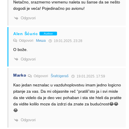
Netačno, srazmerno vremenu naleta su šanse da se nešto
dogodi je veća! Pojedinačno po avionu!
Odgovori
Alen Šćuric
Author
Odgovori
Миша
19.01.2025. 23:28
O bože.
Odgovori
Marko
Odgovori
Šrafcigeraš
19.01.2025. 17:59
Kao jedan neznalac u vazduhoplovstvu imam jedno logicno
pitanje za vas. Da mi objasnite reč “pratili”sto ja i svi misle
da ste videlo da je deo vec pohaban i sta ste hteli da pratite
da vidite kolilo moze da izdrzi da znate za budućnost😂😂
😂
Odgovori