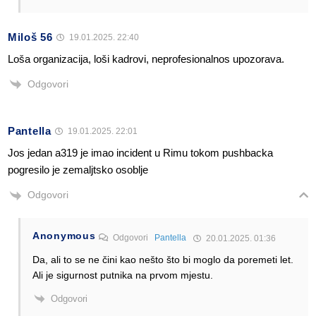
Miloš 56
19.01.2025. 22:40
Loša organizacija, loši kadrovi, neprofesionalnos upozorava.
Odgovori
Pantella
19.01.2025. 22:01
Jos jedan a319 je imao incident u Rimu tokom pushbacka
pogresilo je zemaljtsko osoblje
Odgovori
Anonymous
Odgovori
Pantella
20.01.2025. 01:36
Da, ali to se ne čini kao nešto što bi moglo da poremeti let.
Ali je sigurnost putnika na prvom mjestu.
Odgovori