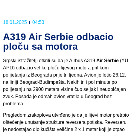
18.01.2025
04:53
A319 Air Serbie odbacio
ploču sa motora
Srpski istražitelji otkrili su da je Airbus A319
Air Serbie
(YU-
APD) odbacio veliku ploču lijevog motora prilikom
polijetanja iz Beograda prije tri tjedna. Avion je letio 26.12.
na liniji Beograd-Budimpešta. Nekih tri i pol minute po
polijetanju na 2900 metara visine čuo se jak i neuobičajen
zvuk. Posada je odmah avion vratila u Beograd bez
problema.
Pregledom zrakoplova utvrđeno je da je lijevi motor pretrpio
oštećenje unutarnje strukture reverzera potiska. Reverzeru
je nedostajao dio kućišta veličine 2 x 1 metar koji je otpao