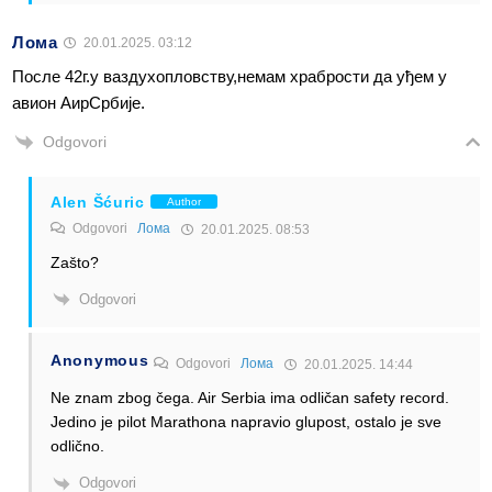
Лома
20.01.2025. 03:12
После 42г.у ваздухопловству,немам храбрости да уђем у
авион АирСрбије.
Odgovori
Alen Šćuric
Author
Odgovori
Лома
20.01.2025. 08:53
Zašto?
Odgovori
Anonymous
Odgovori
Лома
20.01.2025. 14:44
Ne znam zbog čega. Air Serbia ima odličan safety record.
Jedino je pilot Marathona napravio glupost, ostalo je sve
odlično.
Odgovori