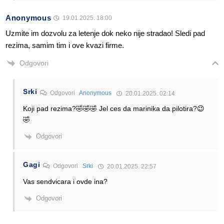
Anonymous
19.01.2025. 18:00
Uzmite im dozvolu za letenje dok neko nije stradao! Sledi pad
rezima, samim tim i ove kvazi firme.
Odgovori
Srki
Odgovori
Anonymous
20.01.2025. 02:14
Koji pad rezima?🤣🤣🤣 Jel ces da marinika da pilotira?😉
🤣
Odgovori
Gagi
Odgovori
Srki
20.01.2025. 22:57
Vas sendvicara i ovde ina?
Odgovori