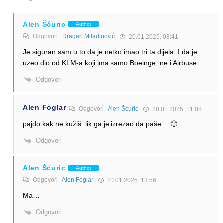
Alen Šćuric
Author
Odgovori
Dragan Miladinović
20.01.2025. 08:41
Je siguran sam u to da je netko imao tri ta dijela. I da je
uzeo dio od KLM-a koji ima samo Boeinge, ne i Airbuse.
Odgovori
Alen Foglar
Odgovori
Alen Šćuric
20.01.2025. 11:08
pajdo kak ne kužiš: lik ga je izrezao da paše… 🙂 ..
Odgovori
Alen Šćuric
Author
Odgovori
Alen Foglar
20.01.2025. 13:56
Ma…
Odgovori