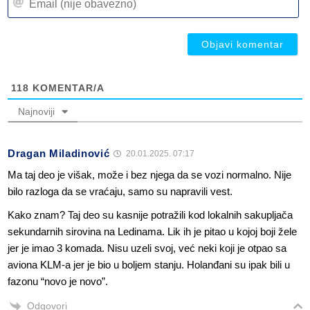
(n
(n
ob
ob
118
KOMENTAR/A
Najnoviji
Dragan Miladinović
20.01.2025. 07:17
Ma taj deo je višak, može i bez njega da se vozi normalno. Nije
bilo razloga da se vraćaju, samo su napravili vest.
Kako znam? Taj deo su kasnije potražili kod lokalnih sakupljača
sekundarnih sirovina na Ledinama. Lik ih je pitao u kojoj boji žele
jer je imao 3 komada. Nisu uzeli svoj, već neki koji je otpao sa
aviona KLM-a jer je bio u boljem stanju. Holanđani su ipak bili u
fazonu “novo je novo”.
Odgovori