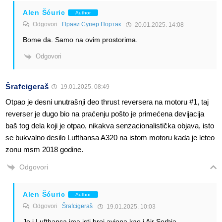
Alen Šćuric
Author
Odgovori
Прави Супер Портак
20.01.2025. 14:08
Bome da. Samo na ovim prostorima.
Odgovori
Šrafcigeraš
19.01.2025. 08:49
Otpao je desni unutrašnji deo thrust reversera na motoru #1, taj
reverser je dugo bio na praćenju pošto je primećena devijacija
baš tog dela koji je otpao, nikakva senzacionalistička objava, isto
se bukvalno desilo Lufthansa A320 na istom motoru kada je leteo
zonu msm 2018 godine.
Odgovori
Alen Šćuric
Author
Odgovori
Šrafcigeraš
19.01.2025. 10:03
Je i Lufthansa ima isti broj aviona kao i Air Serbia.