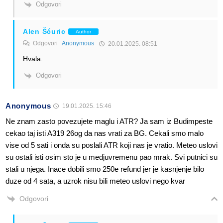
Odgovori
Alen Šćuric
Author
Odgovori
Anonymous
20.01.2025. 08:51
Hvala.
Odgovori
Anonymous
19.01.2025. 15:46
Ne znam zasto povezujete maglu i ATR? Ja sam iz Budimpeste
cekao taj isti A319 26og da nas vrati za BG. Cekali smo malo
vise od 5 sati i onda su poslali ATR koji nas je vratio. Meteo uslovi
su ostali isti osim sto je u medjuvremenu pao mrak. Svi putnici su
stali u njega. Inace dobili smo 250e refund jer je kasnjenje bilo
duze od 4 sata, a uzrok nisu bili meteo uslovi nego kvar
Odgovori