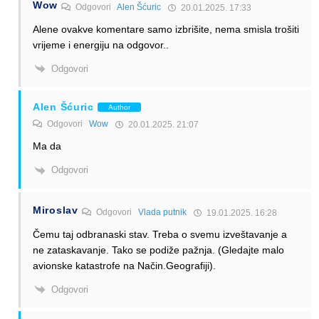
Wow
Odgovori
Alen Šćuric
20.01.2025. 17:33
Alene ovakve komentare samo izbrišite, nema smisla trošiti
vrijeme i energiju na odgovor..
Odgovori
Alen Šćuric
Author
Odgovori
Wow
20.01.2025. 21:07
Ma da
Odgovori
Miroslav
Odgovori
Vlada putnik
19.01.2025. 16:28
Čemu taj odbranaski stav. Treba o svemu izveštavanje a
ne zataskavanje. Tako se podiže pažnja. (Gledajte malo
avionske katastrofe na Način.Geografiji).
Odgovori