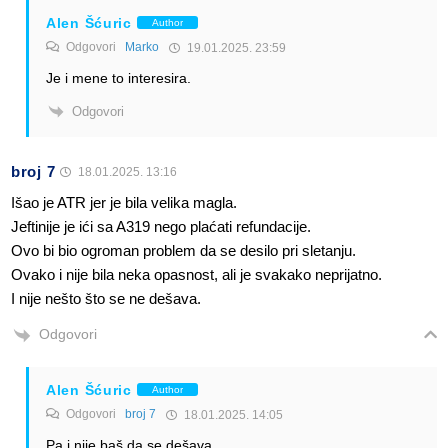
Alen Šćuric
Author
Odgovori
Marko
19.01.2025. 23:59
Je i mene to interesira.
Odgovori
broj 7
18.01.2025. 13:16
Išao je ATR jer je bila velika magla.
Jeftinije je ići sa A319 nego plaćati refundacije.
Ovo bi bio ogroman problem da se desilo pri sletanju.
Ovako i nije bila neka opasnost, ali je svakako neprijatno.
I nije nešto što se ne dešava.
Odgovori
Alen Šćuric
Author
Odgovori
broj 7
18.01.2025. 14:05
Pa i nije baš da se dešava.