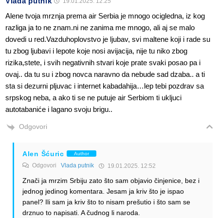
Vlada putnik
19.01.2025. 12:25
Alene tvoja mrznja prema air Serbia je mnogo ocigledna, iz kog
razliga ja to ne znam.ni ne zanima me mnogo, ali aj se malo
dovedi u red.Vazduhoplovstvo je ljubav, svi maltene koji i rade su
tu zbog ljubavi i lepote koje nosi avijacija, nije tu niko zbog
rizika,stete, i svih negativnih stvari koje prate svaki posao pa i
ovaj.. da tu su i zbog novca naravno da nebude sad dzaba.. a ti
sta si dezurni pljuvac i internet kabadahija…lep tebi pozdrav sa
srpskog neba, a ako ti se ne putuje air Serbiom ti ukljuci
autotabaniće i lagano svoju brigu..
Odgovori
Alen Šćuric
Author
Odgovori
Vlada putnik
19.01.2025. 12:52
Znači ja mrzim Srbiju zato što sam objavio činjenice, bez i
jednog jedinog komentara. Jesam ja kriv što je ispao
panel? Ili sam ja kriv što to nisam prešutio i što sam se
drznuo to napisati. A čudnog li naroda.