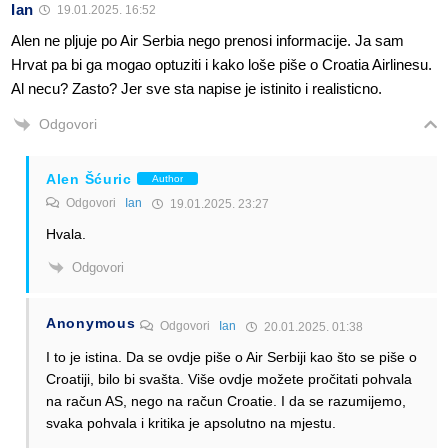
Ian
19.01.2025. 16:52
Alen ne pljuje po Air Serbia nego prenosi informacije. Ja sam
Hrvat pa bi ga mogao optuziti i kako loše piše o Croatia Airlinesu.
Al necu? Zasto? Jer sve sta napise je istinito i realisticno.
Odgovori
Alen Šćuric
Author
Odgovori
Ian
19.01.2025. 23:27
Hvala.
Odgovori
Anonymous
Odgovori
Ian
20.01.2025. 01:38
I to je istina. Da se ovdje piše o Air Serbiji kao što se piše o
Croatiji, bilo bi svašta. Više ovdje možete pročitati pohvala
na račun AS, nego na račun Croatie. I da se razumijemo,
svaka pohvala i kritika je apsolutno na mjestu.