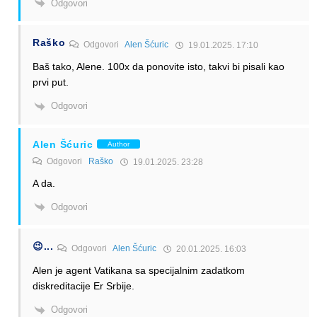
Odgovori
Raško
Odgovori
Alen Šćuric
19.01.2025. 17:10
Baš tako, Alene. 100x da ponovite isto, takvi bi pisali kao
prvi put.
Odgovori
Alen Šćuric
Author
Odgovori
Raško
19.01.2025. 23:28
A da.
Odgovori
😉...
Odgovori
Alen Šćuric
20.01.2025. 16:03
Alen je agent Vatikana sa specijalnim zadatkom
diskreditacije Er Srbije.
Odgovori