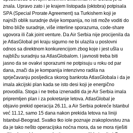
znala. Upravo zato i je krajem listopada (oktobra) potpisala
SPA (Special Prorate Agreement) sa Turkishem koji je
najniži oblik suradnje dvije kompanija, no isti može voditi do
bitno bliže suradnje, više interline sporazuma, code-share
ugovora ili čak joint venture. Da Air Serbia nije procijenila da
je AtlasGlobal pri kraju sigurno ne bi ulazila u poslovni
odnos sa direktnom konkurencijom zbog koje i jest ušla u
najbližu suradnju sa AtlasGlobalom. I javnosti treba biti
jasno da se ovakvi sporazumi ne potpisuju u roku od par
dana, znači da je kompanija intenzivno radila na
sprječavanju posljedica skorog bankrota AtlasGlobala i da je
imala akcijski plan kada se isto desi koji je energično
provodila. Stoga i ne treba iznenaditi da je Air Serbia imala
pripremljen plan i za pokretanje letova. AtlasGlobal je
objavio prekid operacija 26.11, a Air Serbia pokreće Istanbul
već 11.12, samo 15 dana nakon prekida letova na liniji
Istanbul-Beograd. Svatko tko iole poznaje zrakoplovstvu zna
da je tako nešto operacijska noćna mora, da se mora riješiti