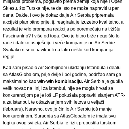
milijarda problema, poglavito prema zemlji koja nije i Open
Skiesu, što Turska nije, te da isto ne može napraviti u par
dana. Dakle, i ovo je dokaz da je Air Serbia pripremala
akcijski plan bitno prije, tj. reagirala je izuzetno kvalitetno, a
rezultat je vrlo promptna reakcija po poremećaju na tržištu.
Fascinantno? I više od toga. Ovo je bitno brže nego što to
rade i daleko uspješnije i veće kompanije od Air Serbie.
Svakako nismo naviknuti na tako nešto kod kompanija
regije.
Kad sam pisao o Air Serbijinom ukidanju Istanbula i dealu
sa AtlasGlobalom, prije dvije i pol godine, podržao sam ga
maksimalno kao
win-win kombinaciju
. Air Serbia je gubila
velik novac na liniji za Istanbul, nije se mogla hrvati sa
konkurencijom pa je loš LF pokušala popraviti slanjem ATR-
a za Istanbul, te otkazivanjem svih letova u veljači
(februaru). Naravno, ovo je činilo Air Serbiu još manje
konkurentnom. Suradnja sa AtlasGlobalom je imala svu
logiku ovog svijeta. Air Serbia je rizik prepustila turskom