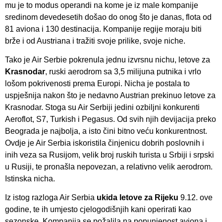
mu je to modus operandi na kome je iz male kompanije
sredinom devedesetih došao do onog što je danas, flota od
81 aviona i 130 destinacija. Kompanije regije moraju biti
brže i od Austriana i tražiti svoje prilike, svoje niche.
Tako je Air Serbie pokrenula jednu izvrsnu nichu, letove za
Krasnodar
, ruski aerodrom sa 3,5 milijuna putnika i vrlo
lošom pokrivenosti prema Europi. Nicha je postala to
uspješnija nakon što je nedavno Austrian prekinuo letove za
Krasnodar. Stoga su Air Serbiji jedini ozbiljni konkurenti
Aeroflot, S7, Turkish i Pegasus. Od svih njih devijacija preko
Beograda je najbolja, a isto čini bitno veću konkurentnost.
Ovdje je Air Serbia iskoristila činjenicu dobrih poslovnih i
inih veza sa Rusijom, velik broj ruskih turista u Srbiji i srpski
u Rusiji, te pronašla nepovezan, a relativno velik aerodrom.
Istinska nicha.
Iz istog razloga Air Serbia
ukida letove za Rijeku
9.12. ove
godine, te ih umjesto cjelogodišnjih kani operirati kao
sezonske. Kompanija se požalila na popunjenost aviona i