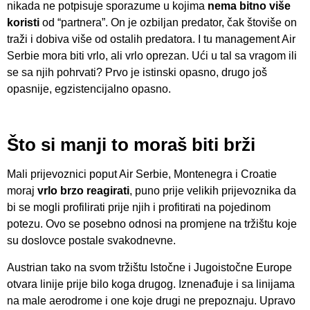
nikada ne potpisuje sporazume u kojima
nema bitno više
koristi
od “partnera”. On je ozbiljan predator, čak štoviše on
traži i dobiva više od ostalih predatora. I tu management Air
Serbie mora biti vrlo, ali vrlo oprezan. Ući u tal sa vragom ili
se sa njih pohrvati? Prvo je istinski opasno, drugo još
opasnije, egzistencijalno opasno.
Što si manji to moraš biti brži
Mali prijevoznici poput Air Serbie, Montenegra i Croatie
moraj
vrlo brzo reagirati
, puno prije velikih prijevoznika da
bi se mogli profilirati prije njih i profitirati na pojedinom
potezu. Ovo se posebno odnosi na promjene na tržištu koje
su doslovce postale svakodnevne.
Austrian tako na svom tržištu Istočne i Jugoistočne Europe
otvara linije prije bilo koga drugog. Iznenađuje i sa linijama
na male aerodrome i one koje drugi ne prepoznaju. Upravo