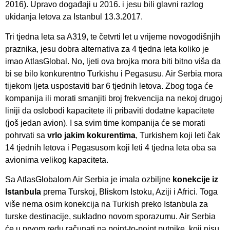
2016). Upravo događaji u 2016. i jesu bili glavni razlog
ukidanja letova za Istanbul 13.3.2017.
Tri tjedna leta sa A319, te četvrti let u vrijeme novogodišnjih
praznika, jesu dobra alternativa za 4 tjedna leta koliko je
imao AtlasGlobal. No, ljeti ova brojka mora biti bitno viša da
bi se bilo konkurentno Turkishu i Pegasusu. Air Serbia mora
tijekom ljeta uspostaviti bar 6 tjednih letova. Zbog toga će
kompanija ili morati smanjiti broj frekvencija na nekoj drugoj
liniji da oslobodi kapacitete ili pribaviti dodatne kapacitete
(još jedan avion). I sa svim time kompanija će se morati
pohrvati sa
vrlo jakim kokurentima
, Turkishem koji leti čak
14 tjednih letova i Pegasusom koji leti 4 tjedna leta oba sa
avionima velikog kapaciteta.
Sa AtlasGlobalom Air Serbia je imala ozbiljne
konekcije iz
Istanbula
prema Turskoj, Bliskom Istoku, Aziji i Africi. Toga
više nema osim konekcija na Turkish preko Istanbula za
turske destinacije, sukladno novom sporazumu. Air Serbia
će u prvom redu računati na point-to-point putnike, koji nisu