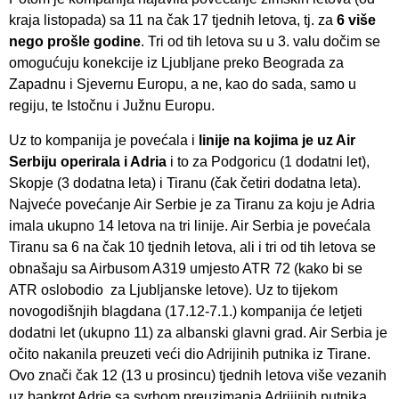
kraja listopada) sa 11 na čak 17 tjednih letova, tj. za
6 više
nego prošle godine
. Tri od tih letova su u 3. valu dočim se
omogućuju konekcije iz Ljubljane preko Beograda za
Zapadnu i Sjevernu Europu, a ne, kao do sada, samo u
regiju, te Istočnu i Južnu Europu.
Uz to kompanija je povećala i
linije na kojima je uz Air
Serbiju operirala i Adria
i to za Podgoricu (1 dodatni let),
Skopje (3 dodatna leta) i Tiranu (čak četiri dodatna leta).
Najveće povećanje Air Serbie je za Tiranu za koju je Adria
imala ukupno 14 letova na tri linije. Air Serbia je povećala
Tiranu sa 6 na čak 10 tjednih letova, ali i tri od tih letova se
obnašaju sa Airbusom A319 umjesto ATR 72 (kako bi se
ATR oslobodio za Ljubljanske letove). Uz to tijekom
novogodišnjih blagdana (17.12-7.1.) kompanija će letjeti
dodatni let (ukupno 11) za albanski glavni grad. Air Serbia je
očito nakanila preuzeti veći dio Adrijinih putnika iz Tirane.
Ovo znači čak 12 (13 u prosincu) tjednih letova više vezanih
uz bankrot Adrie sa svrhom preuzimanja Adrijinih putnika.