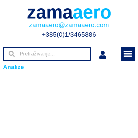
zama
aero
zamaaero@zamaaero.com
+385(0)1/3465886
Analize