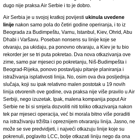
dugo nije praksa Air Serbie i to je dobro.
Air Serbia je u svojoj kratkoj povijesti
ukinula uvedene
linije
nakon samo pola do četiri godine operiranja, i to iz
Beograda za Budimpeštu, Varnu, Istanbul, Kiev, Ohrid, Abu
Dhabi i Varšavu. Poseban nonsens su linije koje se
otvaraju, pa ukidaju, pa ponovno otvaraju, a Kiev je tu bio
rekorder jer se tri puta pokretao. Dva nova otkazivanja ove
zime, samo par mjeseci po pokretanju, Niš-Budimpešta i
Beograd-Rijeka, ponovo postavljaju pitanje planiranja i
istraživanja isplativosti linija. No, osim ova dva posljednja
slučaja, koji su ipak relativno malen postotak u 19 novih
linija otvorenih ove godine, ova praksa nije više pravilo u Air
Serbiji, nego izuzetak. Ipak, malena kompanija poput Air
Serbie ne bi si smjela dozvoliti niti toliko otkazivanja nakon
tek par mjeseci operacija, već bi morala bitno više poraditi
na istraživanju tržišta i opreznijem otvaranju linija. Jasno, ne
može se sve predvidjeti, i najveći otkazuju linije koje su
pokrenuli, poglavito LCC, bolje otkazati liniju nego da ona