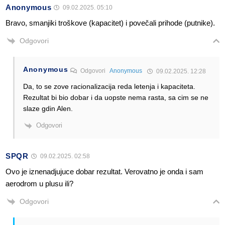
Anonymous
09.02.2025. 05:10
Bravo, smanjiki troškove (kapacitet) i povečali prihode (putnike).
Odgovori
Anonymous
Odgovori
Anonymous
09.02.2025. 12:28
Da, to se zove racionalizacija reda letenja i kapaciteta.
Rezultat bi bio dobar i da uopste nema rasta, sa cim se ne
slaze gdin Alen.
Odgovori
SPQR
09.02.2025. 02:58
Ovo je iznenadjujuce dobar rezultat. Verovatno je onda i sam
aerodrom u plusu ili?
Odgovori