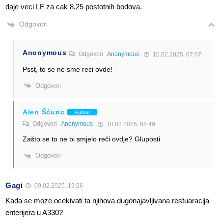
daje veci LF za cak 8,25 postotnih bodova.
Odgovori
Anonymous
Odgovori
Anonymous
10.02.2025. 07:07
Psst, to se ne sme reci ovde!
Odgovori
Alen Šćuric
Author
Odgovori
Anonymous
10.02.2025. 08:49
Zašto se to ne bi smjelo reči ovdje? Gluposti.
Odgovori
Gagi
09.02.2025. 19:26
Kada se moze ocekivati ta njihova dugonajavljivana restuaracija
enterijera u A330?