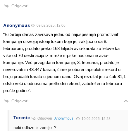
Odgovori
Anonymous
09.02.2025. 12:06
“Er Srbija danas završava jednu od najuspešnijih promotivnih
kampanja u svojoj istoriji tokom koje je, zaključno sa 8.
februarom, prodato preko 168 hiljada avio-karata za letove ka
više od 70 destinacija iz mreže srpske nacionalne avio-
kompanije. Već prvog dana kampanje, 3. februara, prodato je
neverovatnih 43.447 karata, čime je oboren apsolutni rekord u
broju prodatih karata u jednom danu. Ovaj rezultat je za čak 81,1
odsto veći u odnosu na prethodni rekord, zabeležen u februaru
prošle godine”.
Odgovori
Torente
Odgovori
Anonymous
10.02.2025. 15:28
neki odlaze iz zemlje..?.