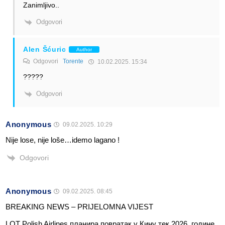
Zanimljivo..
Odgovori
Alen Šćuric
Author
Odgovori
Torente
10.02.2025. 15:34
?????
Odgovori
Anonymous
09.02.2025. 10:29
Nije lose, nije loše…idemo lagano !
Odgovori
Anonymous
09.02.2025. 08:45
BREAKING NEWS – PRIJELOMNA VIJEST
LOT Polish Airlines планира повратак у Кину тек 2026. године.