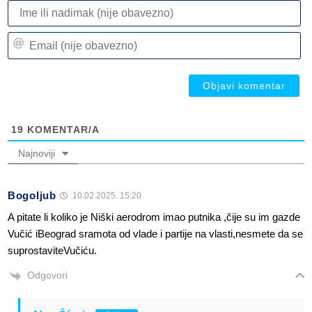
I
ili
n
Em
(n
(n
ob
ob
19
KOMENTAR/A
Najnoviji
Bogoljub
10.02.2025. 15:20
A pitate li koliko je Niški aerodrom imao putnika ,čije su im gazde
Vučić iBeograd sramota od vlade i partije na vlasti,nesmete da se
suprostaviteVučiću.
Odgovori