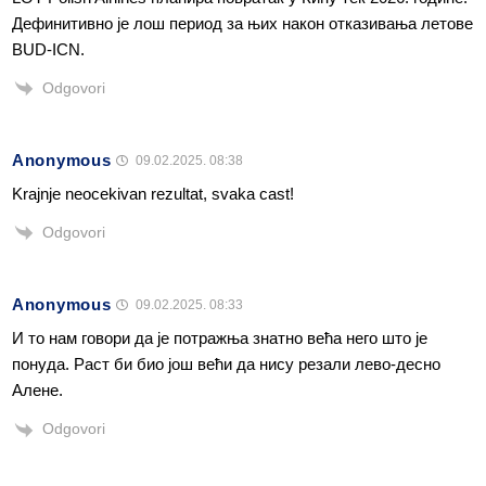
Дефинитивно је лош период за њих након отказивања летове
BUD-ICN.
Odgovori
Anonymous
09.02.2025. 08:38
Krajnje neocekivan rezultat, svaka cast!
Odgovori
Anonymous
09.02.2025. 08:33
И то нам говори да је потражња знатно већа него што је
понуда. Раст би био још већи да нису резали лево-десно
Алене.
Odgovori