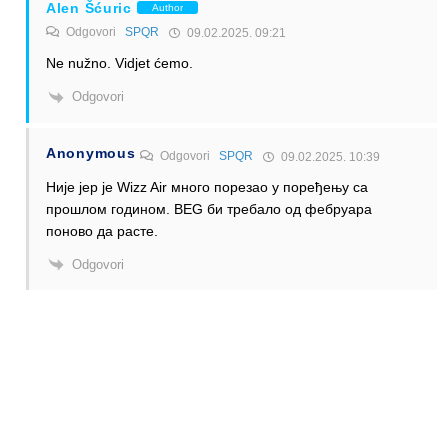
Alen Šćuric
Author
Odgovori
SPQR
09.02.2025. 09:21
Ne nužno. Vidjet ćemo.
Odgovori
Anonymous
Odgovori
SPQR
09.02.2025. 10:39
Није јер је Wizz Air много порезао у поређењу са
прошлом годином. BEG би требало од фебруара
поново да расте.
Odgovori