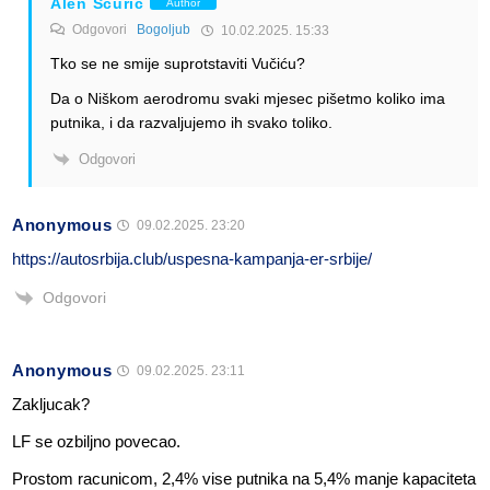
Alen Šćuric
Author
Odgovori
Bogoljub
10.02.2025. 15:33
Tko se ne smije suprotstaviti Vučiću?
Da o Niškom aerodromu svaki mjesec pišetmo koliko ima
putnika, i da razvaljujemo ih svako toliko.
Odgovori
Anonymous
09.02.2025. 23:20
https://autosrbija.club/uspesna-kampanja-er-srbije/
Odgovori
Anonymous
09.02.2025. 23:11
Zakljucak?
LF se ozbiljno povecao.
Prostom racunicom, 2,4% vise putnika na 5,4% manje kapaciteta