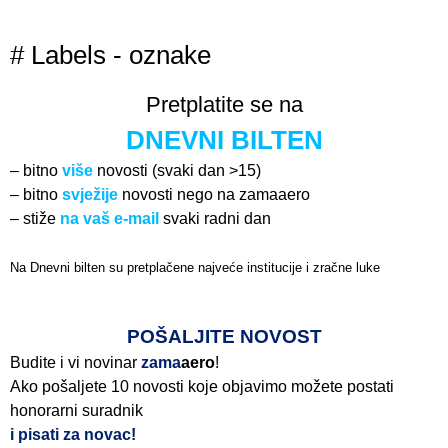
# Labels - oznake
Pretplatite se na
DNEVNI BILTEN
– bitno
više
novosti (svaki dan >15)
– bitno
svježije
novosti nego na zamaaero
– stiže
na vaš e-mail
svaki radni dan
Na Dnevni bilten su pretplačene najveće institucije i zračne luke
Pročitajte više>
POŠALJITE NOVOST
Budite i vi novinar
zama
aero
!
Ako pošaljete 10 novosti koje objavimo možete postati
honorarni suradnik
i pisati za novac!