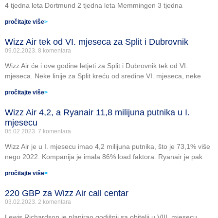
4 tjedna leta Dortmund 2 tjedna leta Memmingen 3 tjedna
pročitajte više
>
Wizz Air tek od VI. mjeseca za Split i Dubrovnik
09.02.2023.
8 komentara
Wizz Air će i ove godine letjeti za Split i Dubrovnik tek od VI.
mjeseca. Neke linije za Split kreću od sredine VI. mjeseca, neke
pročitajte više
>
Wizz Air 4,2, a Ryanair 11,8 milijuna putnika u I.
mjesecu
05.02.2023.
7 komentara
Wizz Air je u I. mjesecu imao 4,2 milijuna putnika, što je 73,1% više
nego 2022. Kompanija je imala 86% load faktora. Ryanair je pak
pročitajte više
>
220 GBP za Wizz Air call centar
03.02.2023.
2 komentara
Lewis Richardson je planirao godišnji sa obitelji u VIII. mjesecu