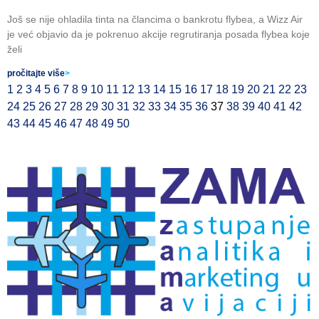
Još se nije ohladila tinta na člancima o bankrotu flybea, a Wizz Air
je već objavio da je pokrenuo akcije regrutiranja posada flybea koje
želi
pročitajte više
>
1
2
3
4
5
6
7
8
9
10
11
12
13
14
15
16
17
18
19
20
21
22
23
24
25
26
27
28
29
30
31
32
33
34
35
36
37
38
39
40
41
42
43
44
45
46
47
48
49
50