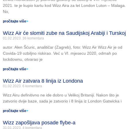
2021. te je kupio kartu kod Wizz Aira za let London Luton – Malaga.
No,
pročitajte više
>
Wizz Air će slomiti zube na Saudijskoj Arabiji i Turskoj
01.02.2023.
36 komentara
autor: Alen Šćuric, analitičar (Zagreb), foto: Wizz Air Wizz Air je od
Covida-19 ozbiljno riskirao. Već u VI. mjesecu 2020, odmah po
lockdownu, otvarao je
pročitajte više
>
Wizz Air zatvara 8 linija iz Londona
01.02.2023.
6 komentara
Wizz Airu definitivno ne ide dobro u Velikoj Britaniji. Nakon što je
zatvorio dvije baze, sada je zatvorio i 8 linija iz London Gatwicka i
pročitajte više
>
Wizz zapošljava posade flybe-a
31.01.2023.
4 komentara