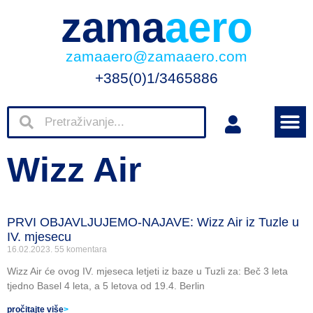
zama
aero
zamaaero@zamaaero.com
+385(0)1/3465886
Wizz Air
PRVI OBJAVLJUJEMO-NAJAVE: Wizz Air iz Tuzle u
IV. mjesecu
16.02.2023.
55 komentara
Wizz Air će ovog IV. mjeseca letjeti iz baze u Tuzli za: Beč 3 leta
tjedno Basel 4 leta, a 5 letova od 19.4. Berlin
pročitajte više
>