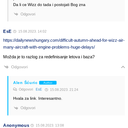
Da li ce Wizz do tada i postojati Bog zna
Odgovori
EsE
15.08.2023. 14:02
https://dailynewshungary.com/difficult-autumn-ahead-for-wizz-air-
many-aircraft-with-engine-problems-huge-delays/
Možda je to razlog za redefinisanje letova i baza?
Odgovori
Alen Šćuric
Author
Odgovori
EsE
15.08.2023. 21:24
Hvala za link. Interesantno.
Odgovori
Anonymous
15.08.2023. 13:08