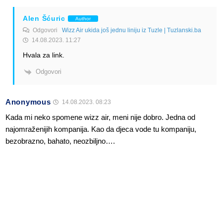
Alen Šćuric
Author
Odgovori
Wizz Air ukida još jednu liniju iz Tuzle | Tuzlanski.ba
14.08.2023. 11:27
Hvala za link.
Odgovori
Anonymous
14.08.2023. 08:23
Kada mi neko spomene wizz air, meni nije dobro. Jedna od
najomraženijih kompanija. Kao da djeca vode tu kompaniju,
bezobrazno, bahato, neozbiljno….
Odgovori
Alen Šćuric
Author
Odgovori
Anonymous
14.08.2023. 08:39
Kompanija je istinski spustila nivo ispod svake granice.