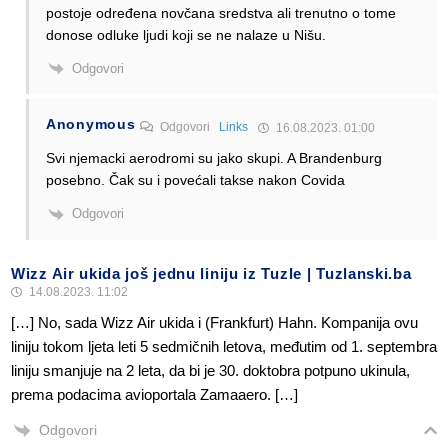
postoje određena novčana sredstva ali trenutno o tome
donose odluke ljudi koji se ne nalaze u Nišu.
Odgovori
Anonymous
Odgovori
Links
16.08.2023. 01:00
Svi njemacki aerodromi su jako skupi. A Brandenburg
posebno. Čak su i povećali takse nakon Covida
Odgovori
Wizz Air ukida još jednu liniju iz Tuzle | Tuzlanski.ba
14.08.2023. 11:02
[…] No, sada Wizz Air ukida i (Frankfurt) Hahn. Kompanija ovu
liniju tokom ljeta leti 5 sedmičnih letova, međutim od 1. septembra
liniju smanjuje na 2 leta, da bi je 30. doktobra potpuno ukinula,
prema podacima avioportala Zamaaero. […]
Odgovori