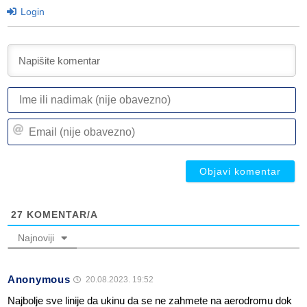
Login
I
ili
n
Em
(n
(n
ob
ob
27
KOMENTAR/A
Najnoviji
Anonymous
20.08.2023. 19:52
Najbolje sve linije da ukinu da se ne zahmete na aerodromu dok