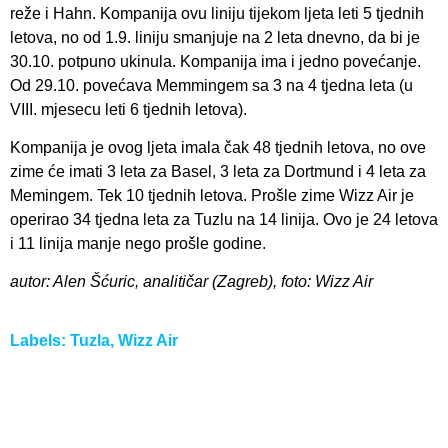
reže i Hahn. Kompanija ovu liniju tijekom ljeta leti 5 tjednih
letova, no od 1.9. liniju smanjuje na 2 leta dnevno, da bi je
30.10. potpuno ukinula. Kompanija ima i jedno povećanje.
Od 29.10. povećava Memmingem sa 3 na 4 tjedna leta (u
VIII. mjesecu leti 6 tjednih letova).
Kompanija je ovog ljeta imala čak 48 tjednih letova, no ove
zime će imati 3 leta za Basel, 3 leta za Dortmund i 4 leta za
Memingem. Tek 10 tjednih letova. Prošle zime Wizz Air je
operirao 34 tjedna leta za Tuzlu na 14 linija. Ovo je 24 letova
i 11 linija manje nego prošle godine.
autor: Alen Šćuric, analitičar (Zagreb), foto: Wizz Air
Labels:
Tuzla
,
Wizz Air