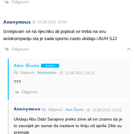
Odgovori
Anonymous
15.08.2023. 16:06
Izvinjavam se na rijecniku ali popisat se treba na ovu
aviokompaniju sta je sada sporno zasto ukidaju i AUH SJJ
Odgovori
Alen Šćuric
Author
Odgovori
Anonymous
15.08.2023. 19:23
???
Odgovori
Anonymous
Odgovori
Alen Šćuric
15.08.2023. 23:01
Ukidaju Abu Dabi Sarajevo preko zime ali svi znamo da je
to zauvijek jer sanse da nastave tu liniju od aprila 24te su
premale