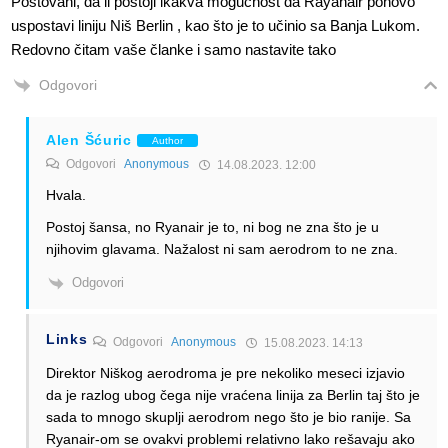
Poštovani, da li postoji ikakva mogućnost da Rayanair ponovo
uspostavi liniju Niš Berlin , kao što je to učinio sa Banja Lukom.
Redovno čitam vaše članke i samo nastavite tako
Odgovori
Alen Šćuric
Author
Odgovori
Anonymous
14.08.2023. 12:00
Hvala.
Postoj šansa, no Ryanair je to, ni bog ne zna što je u
njihovim glavama. Nažalost ni sam aerodrom to ne zna.
Odgovori
Links
Odgovori
Anonymous
15.08.2023. 14:13
Direktor Niškog aerodroma je pre nekoliko meseci izjavio
da je razlog ubog čega nije vraćena linija za Berlin taj što je
sada to mnogo skuplji aerodrom nego što je bio ranije. Sa
Ryanair-om se ovakvi problemi relativno lako rešavaju ako