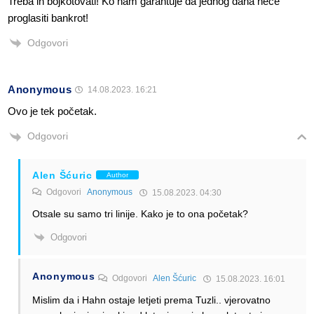
Treba ih bojkotovati! Ko nam garantuje da jednog dana neće
proglasiti bankrot!
Odgovori
Anonymous
14.08.2023. 16:21
Ovo je tek početak.
Odgovori
Alen Šćuric
Author
Odgovori
Anonymous
15.08.2023. 04:30
Otsale su samo tri linije. Kako je to ona početak?
Odgovori
Anonymous
Odgovori
Alen Šćuric
15.08.2023. 16:01
Mislim da i Hahn ostaje letjeti prema Tuzli.. vjerovatno