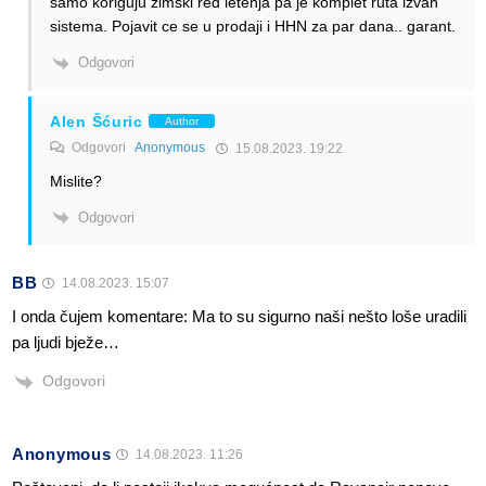
samo koriguju zimski red letenja pa je komplet ruta izvan
sistema. Pojavit ce se u prodaji i HHN za par dana.. garant.
Odgovori
Alen Šćuric
Author
Odgovori
Anonymous
15.08.2023. 19:22
Mislite?
Odgovori
BB
14.08.2023. 15:07
I onda čujem komentare: Ma to su sigurno naši nešto loše uradili
pa ljudi bježe…
Odgovori
Anonymous
14.08.2023. 11:26