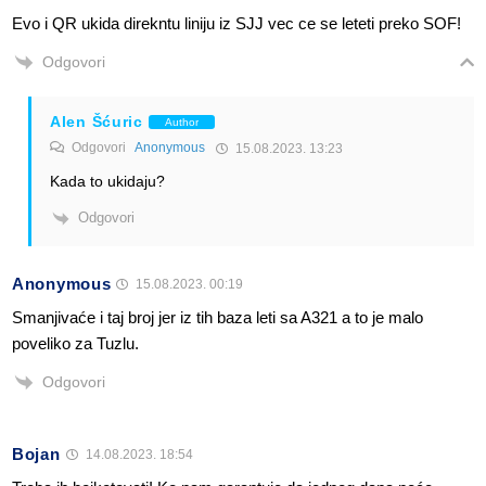
Evo i QR ukida direkntu liniju iz SJJ vec ce se leteti preko SOF!
Odgovori
Alen Šćuric
Author
Odgovori
Anonymous
15.08.2023. 13:23
Kada to ukidaju?
Odgovori
Anonymous
15.08.2023. 00:19
Smanjivaće i taj broj jer iz tih baza leti sa A321 a to je malo
poveliko za Tuzlu.
Odgovori
Bojan
14.08.2023. 18:54