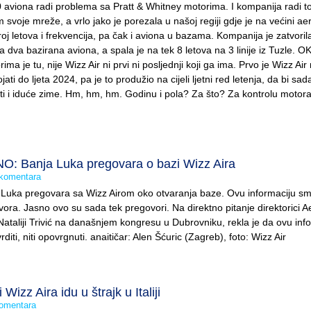
0 aviona radi problema sa Pratt & Whitney motorima. I kompanija radi t
 svoje mreže, a vrlo jako je porezala u našoj regiji gdje je na većini a
roj letova i frekvencija, pa čak i aviona u bazama. Kompanija je zatvoril
la dva bazirana aviona, a spala je na tek 8 letova na 3 linije iz Tuzle. OK
ma je tu, nije Wizz Air ni prvi ni posljednji koji ga ima. Prvo je Wizz Air
ti do ljeta 2024, pa je to produžio na cijeli ljetni red letenja, da bi sada
ti i iduće zime. Hm, hm, hm. Godinu i pola? Za što? Za kontrolu motor
: Banja Luka pregovara o bazi Wizz Aira
komentara
uka pregovara sa Wizz Airom oko otvaranja baze. Ovu informaciju smo
ora. Jasno ovo su sada tek pregovori. Na direktno pitanje direktorici 
Nataliji Trivić na današnjem kongresu u Dubrovniku, rekla je da ovu inf
diti, niti opovrgnuti. anaitičar: Alen Šćuric (Zagreb), foto: Wizz Air
i Wizz Aira idu u štrajk u Italiji
omentara