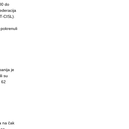
:00 do
federacija
IT-CISL).
 pokrenuli
anija je
li su
a 62
a na čak