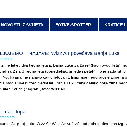
NOVOSTI IZ SVIJETA
FOTKE-SPOTTERI
KRATICE I
JUJEMO – NAJAVE: Wizz Air povećava Banja Luka
omentar
 zime letjeti dva tjedna leta iz Banja Luke za Basel (kao i ovog ljeta), n
 sa 2 na 3 tjedna leta (ponedjeljak, srijeda i petak). To je sada isti br
. No, Ryanair je najavio čak 6 letova i 1 liniju više nego prošle zime, a
rbia mogla uvesti treći tjedni let, Banja Luku čeka daleko bolja zima neg
r: Alen Šćuric (Zagreb), foto: Wizz Air
ir malo lupa
omentara
Šćuric (Zagreb), foto: Wizz Air Wizz Air već više od pola godine ima izg