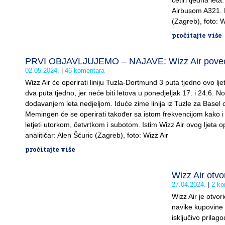
četiri tjedna let
Airbusom A321. Ko
(Zagreb), foto: W
pročitajte više
PRVI OBJAVLJUJEMO – NAJAVE: Wizz Air poveć
02.05.2024.
46 komentara
Wizz Air će operirati liniju Tuzla-Dortmund 3 puta tjedno ovo lje
dva puta tjedno, jer neće biti letova u ponedjeljak 17. i 24.6. N
dodavanjem leta nedjeljom. Iduće zime linija iz Tuzle za Basel op
Memingen će se operirati također sa istom frekvencijom kako i ovo
letjeti utorkom, četvrtkom i subotom. Istim Wizz Air ovog ljeta o
analitičar: Alen Šćuric (Zagreb), foto: Wizz Air
pročitajte više
Wizz Air otv
27.04.2024.
2 ko
Wizz Air je otvo
navike kupovine p
isključivo prila