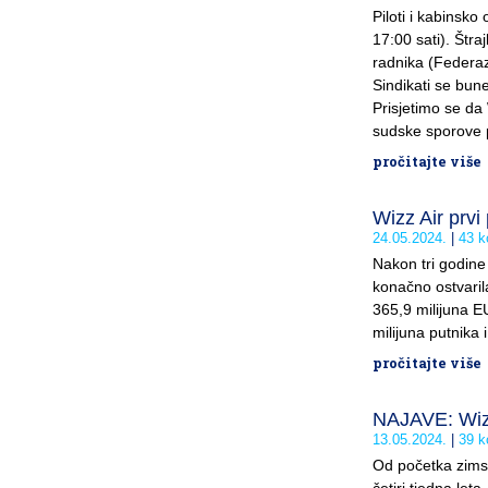
Piloti i kabinsko 
17:00 sati). Štra
radnika (Federaz
Sindikati se bune
Prisjetimo se da
sudske sporove pr
pročitajte više
Wizz Air prvi
24.05.2024.
43 k
Nakon tri godine
konačno ostvarila
365,9 milijuna E
milijuna putnika 
pročitajte više
NAJAVE: Wiz
13.05.2024.
39 k
Od početka zimsk