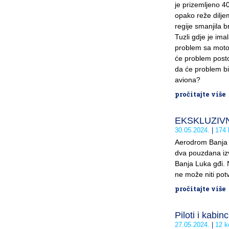
je prizemljeno 4
opako reže diljem
regije smanjila b
Tuzli gdje je ima
problem sa motori
će problem postoja
da će problem bi
aviona?
pročitajte više
EKSKLUZIVNO
30.05.2024.
174 
Aerodrom Banja L
dva pouzdana izv
Banja Luka gđi. 
ne može niti potvr
pročitajte više
Piloti i kabinc
27.05.2024.
12 k