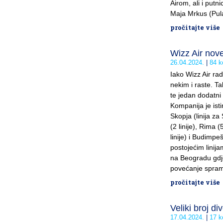
Airom, ali i putn
Maja Mrkus (Pula)
pročitajte više
Wizz Air nove
26.04.2024.
84 k
Iako Wizz Air ra
nekim i raste. T
te jedan dodatni 
Kompanija je isti
Skopja (linija za
(2 linije), Rima (
linije) i Budimpe
postojećim linij
na Beogradu gdje
povećanje spram 
pročitajte više
Veliki broj di
17.04.2024.
17 k