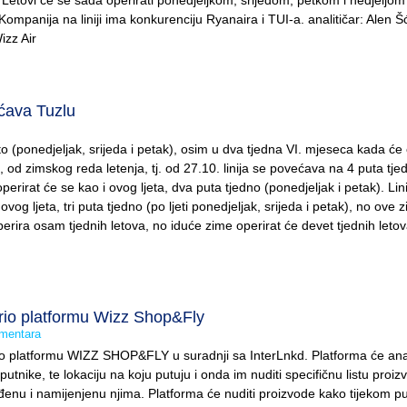
a. Letovi će se sada operirati ponedjeljkom, srijedom, petkom i nedjeljom
mpanija na liniji ima konkurenciju Ryanaira i TUI-a. analitičar: Alen Š
izz Air
ava Tuzlu
to (ponedjeljak, srijeda i petak), osim u dva tjedna VI. mjeseca kada će 
o, od zimskog reda letenja, tj. od 27.10. linija se povećava na 4 puta tje
erirat će se kao i ovog ljeta, dva puta tjedno (ponedjeljak i petak). Lin
g ljeta, tri puta tjedno (po ljeti ponedjeljak, srijeda i petak), no ove 
perira osam tjednih letova, no iduće zime operirat će devet tjednih letov
orio platformu Wizz Shop&Fly
mentara
rio platformu WIZZ SHOP&FLY u suradnji sa InterLnkd. Platforma će anal
utnike, te lokaciju na koju putuju i onda im nuditi specifičnu listu proiz
gođenu i namijenjenu njima. Platforma će nuditi proizvode kako tijekom p