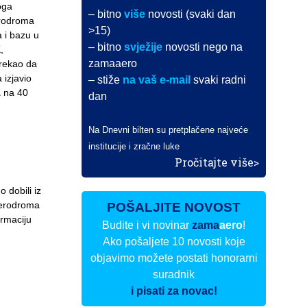
oga
– bitno
više
novosti (svaki dan
erodroma
>15)
a i bazu u
– bitno
svježije
novosti nego na
,
zamaaero
 rekao da
 izjavio
– stiže
na vaš e-mail
svaki radni
a na 40
dan
Na Dnevni bilten su pretplačene najveće
institucije i zračne luke
Pročitajte više>
 dobili iz
Aerodroma
POŠALJITE NOVOST
ormaciju
Budite i vi novinar
zama
aero
!
Ako pošaljete 10 novosti koje
objavimo možete postati honorarni
suradnik
i pisati za novac!