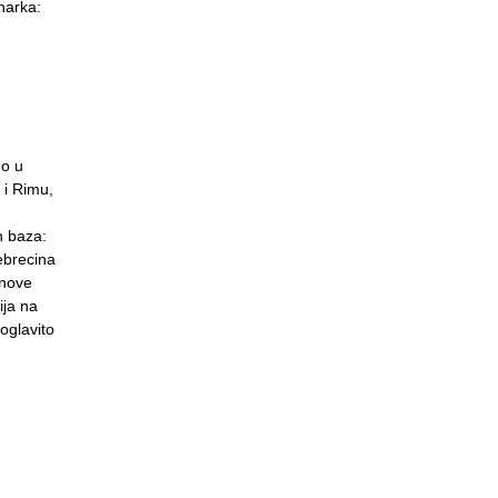
inarka:
no u
 i Rimu,
h baza:
Debrecina
 nove
ija na
oglavito