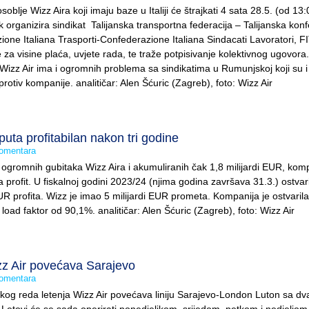
osoblje Wizz Aira koji imaju baze u Italiji će štrajkati 4 sata 28.5. (od 13
jk organizira sindikat Talijanska transportna federacija – Talijanska kon
ione Italiana Trasporti-Confederazione Italiana Sindacati Lavoratori, F
 za visine plaća, uvjete rada, te traže potpisivanje kolektivnog ugovora.
 Wizz Air ima i ogromnih problema sa sindikatima u Rumunjskoj koji su i
otiv kompanije. analitičar: Alen Šćuric (Zagreb), foto: Wizz Air
 puta profitabilan nakon tri godine
omentara
 ogromnih gubitaka Wizz Aira i akumuliranih čak 1,8 milijardi EUR, komp
 profit. U fiskalnoj godini 2023/24 (njima godina završava 31.3.) ostvari
UR profita. Wizz je imao 5 milijardi EUR prometa. Kompanija je ostvaril
i load faktor od 90,1%. analitičar: Alen Šćuric (Zagreb), foto: Wizz Air
z Air povećava Sarajevo
omentara
og reda letenja Wizz Air povećava liniju Sarajevo-London Luton sa dv