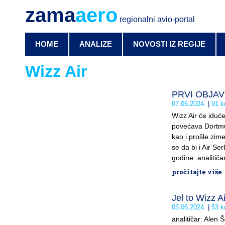
zama
aero
regionalni avio-portal
HOME
ANALIZE
NOVOSTI IZ REGIJE
Wizz Air
PRVI OBJAVL
07.06.2024.
91 k
Wizz Air će iduće
povećava Dortmund
kao i prošle zime
se da bi i Air Se
godine. analitiča
pročitajte više
Jel to Wizz A
05.06.2024.
53 k
analitičar: Alen 