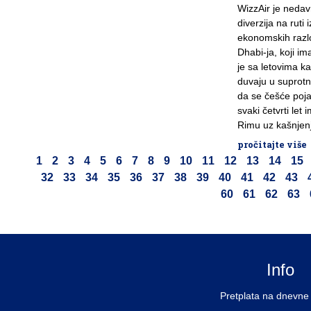
WizzAir je nedavn
diverzija na rut
ekonomskih razlo
Dhabi-ja, koji 
je sa letovima k
duvaju u suprotn
da se češće poja
svaki četvrti let
Rimu uz kašnjenj
pročitajte više
1
2
3
4
5
6
7
8
9
10
11
12
13
14
15
32
33
34
35
36
37
38
39
40
41
42
43
60
61
62
63
Info
Pretplata na dnevne 