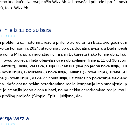
icima kod kuće. Na ovaj način Wizz Air želi povećati prihode i profit. nov
, foto: Wizz Air
 linije iz 11 od 30 baza
omentara
di problema sa motorima reže u prilično aerodroma i baza ove godine, 
ako će kompanija 2024. stacionirati po dva dodatna aviona u Budimpešti
avion u Milanu, a vjerojatno i u Tirani i Bukureštu (iako to nije objavila).
m ovog proljeća i ljeta objavila nove i obnovljene linije iz 11 od 30 svoji
 Salzburg), Iasia, Varšave, Cluja i Gdanska (sve po jedna nova linija), 
5 novih linija), Bukurešta (3 nove linije), Milana (2 nove linije), Tirane (4
šte (6 novih linija), dakle 27 novih linija, uz značajno povećanje frekvenc
ama. Nažalost na nekim aerodromima regije kompanija ima smanjenje, p
 je smanjila jedan avion u bazi, no na nekim aerodromima regije ima i
prošlog proljeća (Skopje, Split, Ljubljana, dok
verzija Wizz-a
omentara