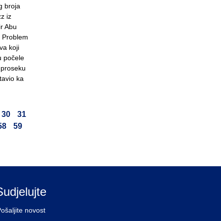
g broja
z iz
ir Abu
. Problem
va koji
u počele
 proseku
tavio ka
30
31
58
59
Sudjelujte
ošaljite novost