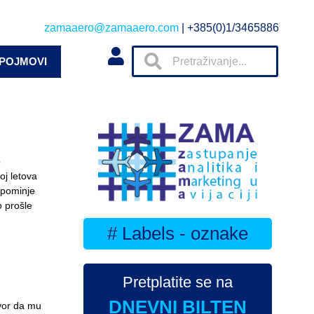
zamaaero@zamaaero.com
| +385(0)1/3465886
 POJMOVI
o
oj letova
 spominje
o prošle
# Labels - oznake
Pretplatite se na
DNEVNI BILTEN
ovor da mu