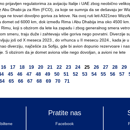
o prijavljen regulatorima za avijaciju Italije i UAE zbog neobično veliko
i iz Abu Dhabi-ja za Rim (FCO), za koje se sumnja da se dešavaju jer Wiz
ga ne tovari dovoljno goriva za letove. Na ovoj ruti leti A321neo WizzA
ima domet od 6000 km, dok između Rima i Abu Dhabija ima oko 4500 km
a Rimu, koji s obzirom da lete ka zapadu i zbog generalnog smera vetro
om smeru, traju duže i zahtevaju više goriva nego povratni. Diverzije s
vljuju još od X meseca 2023., do vrhunca u II mesecu 2024., kada je u
 imao diverziju, najčešće za Sofiju, gde bi avion dopunio rezervoare i nas
e. S obzirom da je domet aviona više nego dovoljan, a avioni ne lete
16
17
18
19
20
21
22
23
24
25
26
27
28
29
44
45
46
47
48
49
50
51
52
53
54
55
56
57
64
65
66
67
68
69
70
71
Pratite nas
biltene
Facebook
P