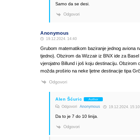
Samo da se desi.
Odgovori
Anonymous
19.12.2024. 14:40
Grubom matematikom baziranje jednog aviona na t
tjedno). Obzirom da Wizzair iz BNX ide za Basel i D
vjerojatno Billund i još koju destinaciju. Obzirom
možda proširio na neke ljetne destinacije tipa Grč
Odgovori
Alen Šćuric
Author
Odgovori
Anonymous
19.12.2024. 15:10
Da to je 7 do 10 linija.
Odgovori