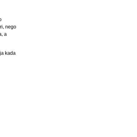
o
ri, nego
a, a
ja kada