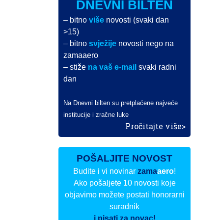
DNEVNI BILTEN
– bitno
više
novosti (svaki dan
>15)
– bitno
svježije
novosti nego na
zamaaero
– stiže
na vaš e-mail
svaki radni
dan
Na Dnevni bilten su pretplaćene najveće
institucije i zračne luke
Pročitajte više>
POŠALJITE NOVOST
Budite i vi novinar
zama
aero
!
Ako pošaljete 10 novosti koje
objavimo možete postati honorarni
suradnik
i pisati za novac!