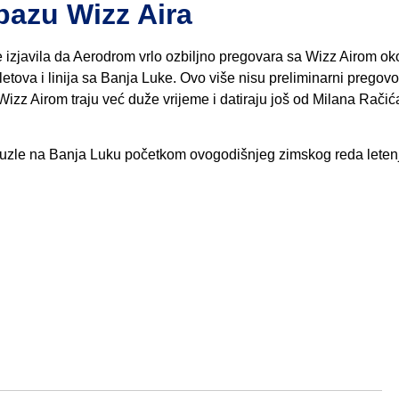
bazu Wizz Aira
e izjavila da Aerodrom vrlo ozbiljno pregovara sa Wizz Airom ok
 letova i linija sa Banja Luke. Ovo više nisu preliminarni pregovo
izz Airom traju već duže vrijeme i datiraju još od Milana Račić
z Tuzle na Banja Luku početkom ovogodišnjeg zimskog reda leten