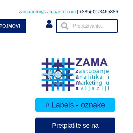
zamaaero@zamaaero.com
| +385(0)1/3465886
 POJMOVI
# Labels - oznake
Pretplatite se na