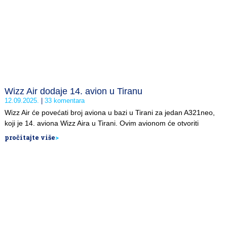
Wizz Air dodaje 14. avion u Tiranu
12.09.2025.
33 komentara
Wizz Air će povećati broj aviona u bazi u Tirani za jedan A321neo,
koji je 14. aviona Wizz Aira u Tirani. Ovim avionom će otvoriti
pročitajte više
>