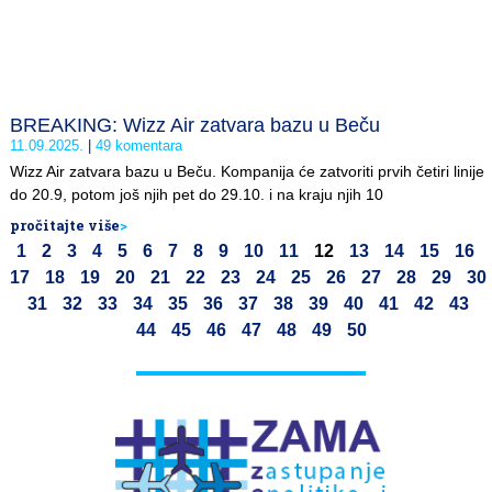
BREAKING: Wizz Air zatvara bazu u Beču
11.09.2025.
49 komentara
Wizz Air zatvara bazu u Beču. Kompanija će zatvoriti prvih četiri linije
do 20.9, potom još njih pet do 29.10. i na kraju njih 10
pročitajte više
>
1
2
3
4
5
6
7
8
9
10
11
12
13
14
15
16
17
18
19
20
21
22
23
24
25
26
27
28
29
30
31
32
33
34
35
36
37
38
39
40
41
42
43
44
45
46
47
48
49
50