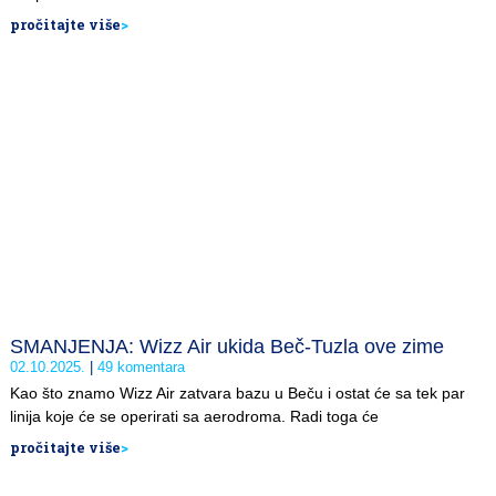
pročitajte više
>
SMANJENJA: Wizz Air ukida Beč-Tuzla ove zime
02.10.2025.
49 komentara
Kao što znamo Wizz Air zatvara bazu u Beču i ostat će sa tek par
linija koje će se operirati sa aerodroma. Radi toga će
pročitajte više
>