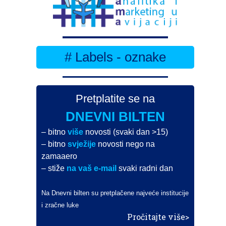
# Labels - oznake
Pretplatite se na
DNEVNI BILTEN
– bitno
više
novosti (svaki dan >15)
– bitno
svježije
novosti nego na
zamaaero
– stiže
na vaš e-mail
svaki radni dan
Na Dnevni bilten su pretplačene najveće institucije
i zračne luke
Pročitajte više>