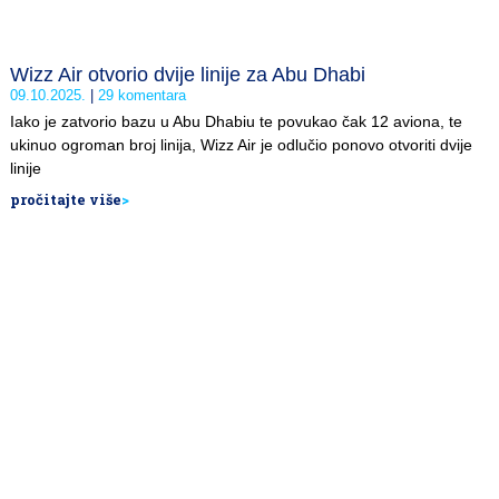
Wizz Air otvorio dvije linije za Abu Dhabi
09.10.2025.
29 komentara
Iako je zatvorio bazu u Abu Dhabiu te povukao čak 12 aviona, te
ukinuo ogroman broj linija, Wizz Air je odlučio ponovo otvoriti dvije
linije
pročitajte više
>