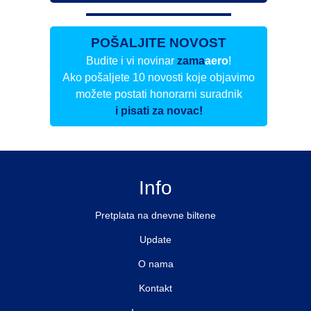
POŠALJITE NOVOST
Budite i vi novinar
zama
aero
!
Ako pošaljete 10 novosti koje objavimo
možete postati honorarni suradnik
i pisati za novac!
Info
Pretplata na dnevne biltene
Update
O nama
Kontakt