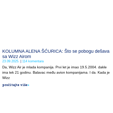
KOLUMNA ALENA ŠĆURICA: Što se pobogu dešava
sa Wizz Airom
23.09.2025.
114 komentara
Da, Wizz Air je mlada kompanija. Prvi let je imao 19.5.2004. dakle
ima tek 21 godinu. Balavac među avion kompanijama. I da. Kada je
Wizz
pročitajte više
>