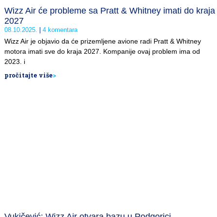
Wizz Air će probleme sa Pratt & Whitney imati do kraja
2027
08.10.2025.
4 komentara
Wizz Air je objavio da će prizemljene avione radi Pratt & Whitney
motora imati sve do kraja 2027. Kompanije ovaj problem ima od
2023. i
pročitajte više
>
Vukičević: Wizz Air otvara bazu u Podgorici