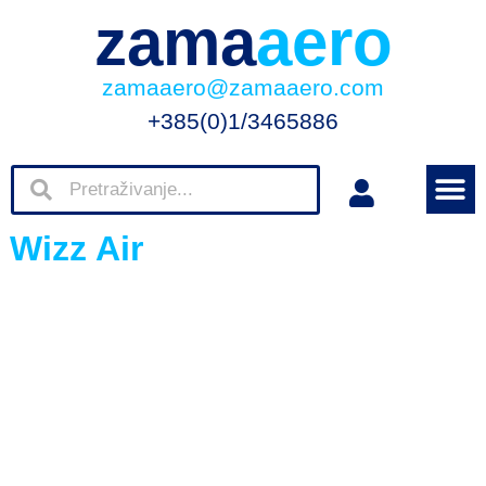
zama
aero
zamaaero@zamaaero.com
+385(0)1/3465886
Wizz Air