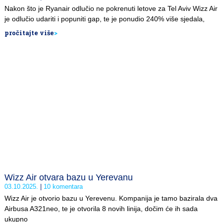
Nakon što je Ryanair odlučio ne pokrenuti letove za Tel Aviv Wizz Air
je odlučio udariti i popuniti gap, te je ponudio 240% više sjedala,
pročitajte više
>
Wizz Air otvara bazu u Yerevanu
03.10.2025.
10 komentara
Wizz Air je otvorio bazu u Yerevenu. Kompanija je tamo bazirala dva
Airbusa A321neo, te je otvorila 8 novih linija, dočim će ih sada
ukupno