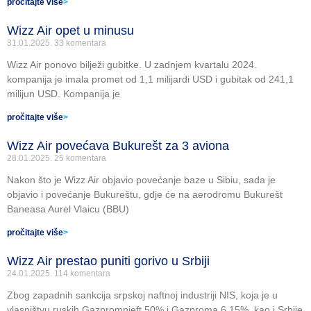
pročitajte više
>
Wizz Air opet u minusu
31.01.2025.
33 komentara
Wizz Air ponovo bilježi gubitke. U zadnjem kvartalu 2024.
kompanija je imala promet od 1,1 milijardi USD i gubitak od 241,1
milijun USD. Kompanija je
pročitajte više
>
Wizz Air povećava Bukurešt za 3 aviona
28.01.2025.
25 komentara
Nakon što je Wizz Air objavio povećanje baze u Sibiu, sada je
objavio i povećanje Bukureštu, gdje će na aerodromu Bukurešt
Baneasa Aurel Vlaicu (BBU)
pročitajte više
>
Wizz Air prestao puniti gorivo u Srbiji
24.01.2025.
114 komentara
Zbog zapadnih sankcija srpskoj naftnoj industriji NIS, koja je u
vlasništvu ruskih Gazpromnjeft 50% i Gazproma 6,15%, kao i Srbije