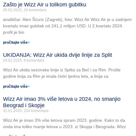
Zašto je Wizz Air u tolikom gubitku
05.02.2025.
24 komentara
analitičar: Alen Šćuric (Zagreb), foto: Wizz Air Wizz Air je u zadnjem
kvartalu imao gubitak od 241,1 milijun USD. U 2.kvartalu 2024.
profit je bio
pročitajte više
>
UKIDANJA: Wizz Air ukida dvije linije za Split
04.02.2025.
9 komentara
Wizz Air ukida sezonske linije iz Splita za Beč i za Rim. Prošle
godine linija za Rim je imala četiri tjedna leta, a linija za
pročitajte više
>
Wizz Air imao 3% više letova u 2024, no smanjio
Beograd i Skopje
31.01.2025.
104 komentara
Wizz Air je imao 3% više letova spram 2023. godine. Kako to da
onda ima toliko manje letova u 2023. iz Skopja i Beograda. Wizz