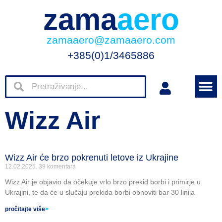
zama
aero
zamaaero@zamaaero.com
+385(0)1/3465886
Wizz Air
Wizz Air će brzo pokrenuti letove iz Ukrajine
12.02.2025.
39 komentara
Wizz Air je objavio da očekuje vrlo brzo prekid borbi i primirje u
Ukrajini, te da će u slučaju prekida borbi obnoviti bar 30 linija
pročitajte više
>