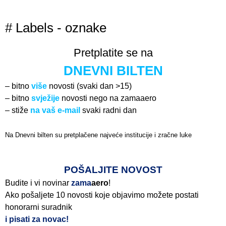
# Labels - oznake
Pretplatite se na
DNEVNI BILTEN
– bitno
više
novosti (svaki dan >15)
– bitno
svježije
novosti nego na zamaaero
– stiže
na vaš e-mail
svaki radni dan
Na Dnevni bilten su pretplačene najveće institucije i zračne luke
Pročitajte više>
POŠALJITE NOVOST
Budite i vi novinar
zama
aero
!
Ako pošaljete 10 novosti koje objavimo možete postati
honorarni suradnik
i pisati za novac!