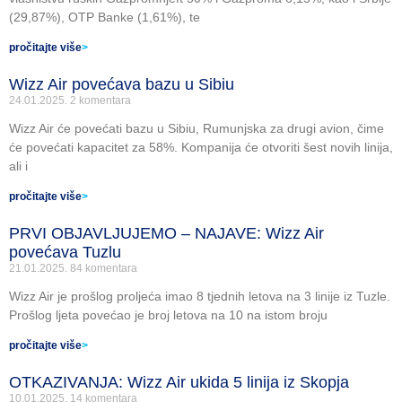
(29,87%), OTP Banke (1,61%), te
pročitajte više
>
Wizz Air povećava bazu u Sibiu
24.01.2025.
2 komentara
Wizz Air će povećati bazu u Sibiu, Rumunjska za drugi avion, čime
će povećati kapacitet za 58%. Kompanija će otvoriti šest novih linija,
ali i
pročitajte više
>
PRVI OBJAVLJUJEMO – NAJAVE: Wizz Air
povećava Tuzlu
21.01.2025.
84 komentara
Wizz Air je prošlog proljeća imao 8 tjednih letova na 3 linije iz Tuzle.
Prošlog ljeta povećao je broj letova na 10 na istom broju
pročitajte više
>
OTKAZIVANJA: Wizz Air ukida 5 linija iz Skopja
10.01.2025.
14 komentara