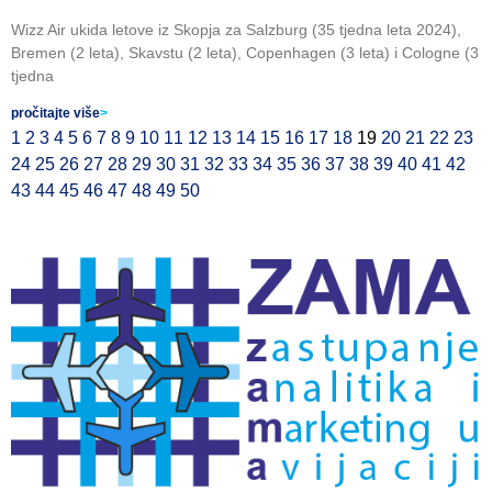
Wizz Air ukida letove iz Skopja za Salzburg (35 tjedna leta 2024),
Bremen (2 leta), Skavstu (2 leta), Copenhagen (3 leta) i Cologne (3
tjedna
pročitajte više
>
1
2
3
4
5
6
7
8
9
10
11
12
13
14
15
16
17
18
19
20
21
22
23
24
25
26
27
28
29
30
31
32
33
34
35
36
37
38
39
40
41
42
43
44
45
46
47
48
49
50